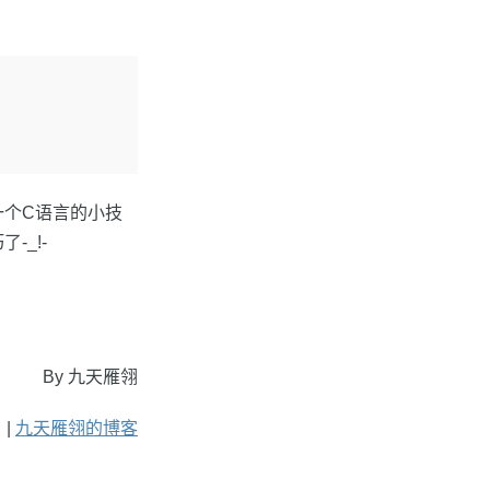
一个C语言的小技
-_!-
By 九天雁翎
 |
九天雁翎的博客