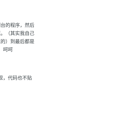
制台的程序，然后
框。（其实我自己
框的）到最后都是
。呵呵
实现，代码也不贴