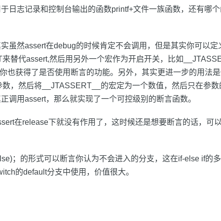
于日志记录和控制台输出的函数printf+文件一族函数，还有哪
实虽然assert在debug的时候肯定不会调用，但是其实你可以
T来替代assert,然后用另外一个宏作为开启开关，比如__JTASSE
本下你也获得了是否使用断言的功能。另外，其实更进一步的用法
的参数，然后将__JTASSERT__的宏定为一个数值，然后只在
正调用assert，那么就实现了一个可控级别的断言函数。
sert在release下就没有作用了，这时候还是想要断言的话，可以
(false)；的形式可以断言你认为不会进入的分支，这在if-else i
tch的default分支中使用，价值很大。