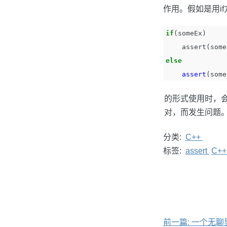
作用。假如是用i
if
(
someEx
)
assert
(
some
else
assert
(
some
的形式使用时，会使得
对，而发生问题。
分类:
C++
标签:
assert
C+
前一篇: 一个无聊