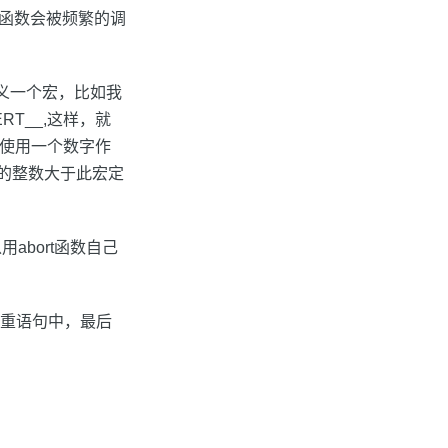
个函数会被频繁的调
定义一个宏，比如我
RT__,这样，就
是使用一个数字作
参数的整数大于此宏定
用abort函数自己
f的多重语句中，最后