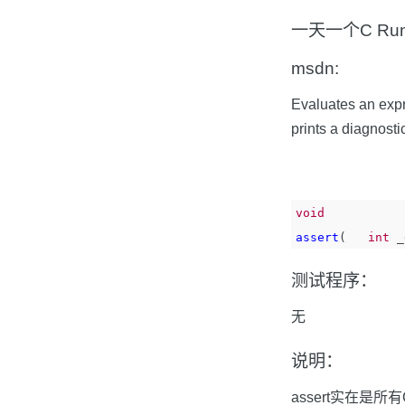
一天一个C Run-T
msdn:
Evaluates an expr
prints a diagnost
void
assert
(
int
_
测试程序：
无
说明：
assert实在