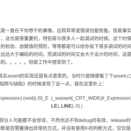
就是一直在干你想干的事情，出现异常或错误也能恢复。但是事
，这也是很重要的，特别是与很多人一起调试的时候。这个时侯，a
数的检验，自赋值的预防，等等都是可以给你省下很多调试的时
要远远大于编码的时间。而调试的时间又会大于设计的时间，这
想的。。。。。但是工作中感受到了。
补：其实assert的实现还是有点意思的，当时只是随便看了下assert
C陷阱与缺陷》的时候发现了这一点，我在这里补上：
xpression) (void)( (!!(_E
(_wassert(_CRT_WIDE(#_Expression
LE
),
LINE
), 0) )
，大部分人可能都不会惊讶，不然也达不到debug时有效，releas
断是否需要弹出异常的方式，并没有使用if-的判断方式，仅仅