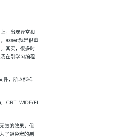
实上，出现异常和
ssert就是很重
间。其实，很多时
是我在刚学习编程
.c文件，所以那样
), _CRT_WIDE(
FI
e时无效的效果，但
是为了避免宏的副