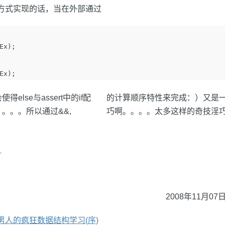
f方式实现的话，当在外部通过
Ex
);
Ex
);
else与assert中的if配
的计算顺序特性来完成：）又是
。。。所以通过&&,
巧啊。。。。太多这样的奇技淫巧了
+
2008年11月07日
男人的疯狂数据结构学习(序)