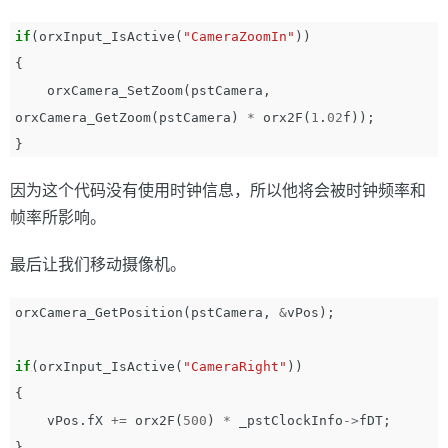
if
(
orxInput_IsActive
(
"CameraZoomIn"
))
{
orxCamera_SetZoom
(
pstCamera
,
orxCamera_GetZoom
(
pstCamera
)
*
orx2F
(
1
.
02
f
));
}
因为这个代码没有使用时钟信息，所以他将会被时钟频率和
帧率所影响。
最后让我们移动摄像机。
orxCamera_GetPosition
(
pstCamera
,
&
vPos
);
if
(
orxInput_IsActive
(
"CameraRight"
))
{
vPos
.
fX
+=
orx2F
(
500
)
*
_pstClockInfo
->
fDT
;
}