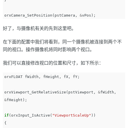
orxCamera_SetPosition
(
pstCamera
,
&
vPos
);
好了，与摄像机有关的先到这里吧。
在下面的配置中我们将看到，同一个摄像机被连接到两个不
同的视口。操作摄像机将同时影响两个视口。
我们可以直接修改视口的位置和尺寸，如下所示：
orxFLOAT
fWidth
,
fHeight
,
fX
,
fY
;
orxViewport_GetRelativeSize
(
pstViewport
,
&
fWidth
,
&
fHeight
);
if
(
orxInput_IsActive
(
"ViewportScaleUp"
))
{