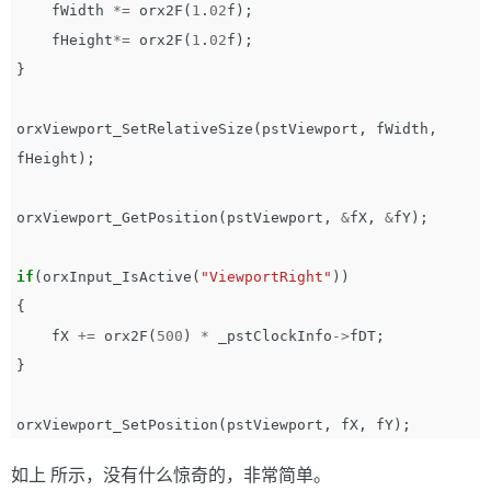
fWidth
*=
orx2F
(
1
.
02
f
);
fHeight
*=
orx2F
(
1
.
02
f
);
}
orxViewport_SetRelativeSize
(
pstViewport
,
fWidth
,
fHeight
);
orxViewport_GetPosition
(
pstViewport
,
&
fX
,
&
fY
);
if
(
orxInput_IsActive
(
"ViewportRight"
))
{
fX
+=
orx2F
(
500
)
*
_pstClockInfo
->
fDT
;
}
orxViewport_SetPosition
(
pstViewport
,
fX
,
fY
);
如上 所示，没有什么惊奇的，非常简单。