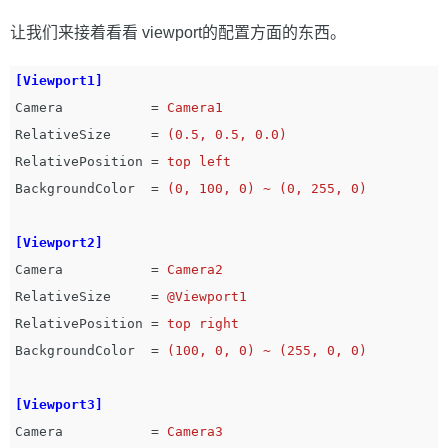
让我们来接着看看 viewport的配置方面的东西。
[Viewport1]
Camera
=
Camera1
RelativeSize
=
(0.5, 0.5, 0.0)
RelativePosition
=
top left
BackgroundColor
=
(0, 100, 0) ~ (0, 255, 0)
[Viewport2]
Camera
=
Camera2
RelativeSize
=
@Viewport1
RelativePosition
=
top right
BackgroundColor
=
(100, 0, 0) ~ (255, 0, 0)
[Viewport3]
Camera
=
Camera3