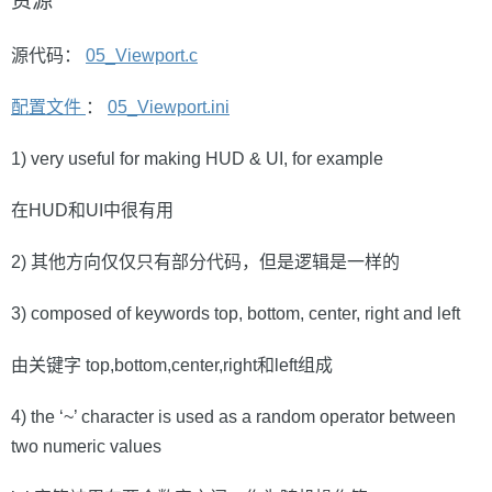
资源
源代码：
05_Viewport.c
配置文件
：
05_Viewport.ini
1) very useful for making HUD & UI, for example
在HUD和UI中很有用
2) 其他方向仅仅只有部分代码，但是逻辑是一样的
3) composed of keywords top, bottom, center, right and left
由关键字 top,bottom,center,right和left组成
4) the ‘~’ character is used as a random operator between
two numeric values