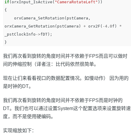
if
(
orxInput_IsActive
(
"CameraRotateLeft"
))
{
orxCamera_SetRotation
(
pstCamera
,
orxCamera_GetRotation
(
pstCamera
)
+
orx2F
(
-
4
.
0
f
)
*
_pstClockInfo
->
fDT
);
}
我们再次看到旋转的角度时间并不依赖于FPS而且可以做时
间的伸缩控制（译者注：比代码依然很简单。
现在让们来看看视口的数据配置情况。如慢动作） 因为用的
是时钟的DT。
我们再次看到旋转的角度时间并不依赖于FPS而是时钟的
DT。我们也可以通过设置System这个配置选项来设置旋转速
度，而不是使用硬编码。
实现缩放如下：