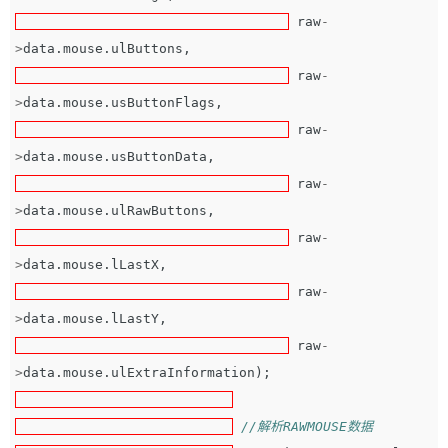
raw
-
>
data
.
mouse
.
ulButtons
,
raw
-
>
data
.
mouse
.
usButtonFlags
,
raw
-
>
data
.
mouse
.
usButtonData
,
raw
-
>
data
.
mouse
.
ulRawButtons
,
raw
-
>
data
.
mouse
.
lLastX
,
raw
-
>
data
.
mouse
.
lLastY
,
raw
-
>
data
.
mouse
.
ulExtraInformation
);
//解析RAWMOUSE数据