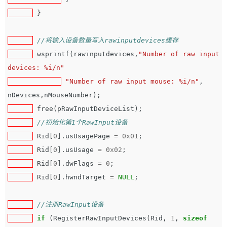
}
//将输入设备数量写入rawinputdevices缓存
wsprintf
(
rawinputdevices
,
"Number of raw input 
devices: %i/n"
"Number of raw input mouse: %i/n"
,
nDevices
,
nMouseNumber
);
free
(
pRawInputDeviceList
);
//初始化第1个RawInput设备
Rid
[
0
].
usUsagePage
=
0x01
;
Rid
[
0
].
usUsage
=
0x02
;
Rid
[
0
].
dwFlags
=
0
;
Rid
[
0
].
hwndTarget
=
NULL
;
//注册RawInput设备
if
(
RegisterRawInputDevices
(
Rid
,
1
,
sizeof