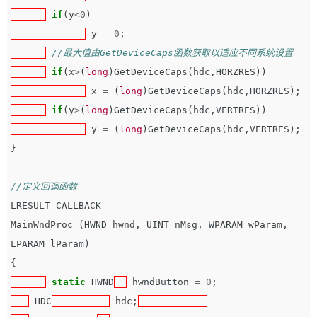
if
(
y
<
0
)
y
=
0
;
//最大值由GetDeviceCaps函数获取以适应不同系统设置
if
(
x
>
(
long
)
GetDeviceCaps
(
hdc
,
HORZRES
))
x
=
(
long
)
GetDeviceCaps
(
hdc
,
HORZRES
);
if
(
y
>
(
long
)
GetDeviceCaps
(
hdc
,
VERTRES
))
y
=
(
long
)
GetDeviceCaps
(
hdc
,
VERTRES
);
}
//定义回调函数
LRESULT
CALLBACK
MainWndProc
(
HWND
hwnd
,
UINT
nMsg
,
WPARAM
wParam
,
LPARAM
lParam
)
{
static
HWND
hwndButton
=
0
;
HDC
hdc
;