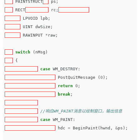
PAINTSTRUCT
ps
;
RECT
rc
;
LPVOID
lpb
;
UINT
dwSize
;
RAWINPUT
*
raw
;
switch
(
nMsg
)
{
case
WM_DESTROY
:
PostQuitMessage
(
0
);
return
0
;
break
;
//响应WM_PAINT消息以绘制窗口，输出信息
case
WM_PAINT
:
hdc
=
BeginPaint
(
hwnd
,
&
ps
);