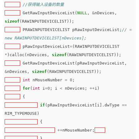
//获得输入设备的数量
GetRawInputDeviceList
(
NULL
,
&
nDevices
,
sizeof
(
RAWINPUTDEVICELIST
));
PRAWINPUTDEVICELIST
pRawInputDeviceList
;
// = 
new RAWINPUTDEVICELIST[nDevices];
pRawInputDeviceList
=
(
RAWINPUTDEVICELIST
*
)
calloc
(
nDevices
,
sizeof
(
RAWINPUTDEVICELIST
));
GetRawInputDeviceList
(
pRawInputDeviceList
,
&
nDevices
,
sizeof
(
RAWINPUTDEVICELIST
));
int
nMouseNumber
=
0
;
for
(
int
i
=
0
;
i
<
nDevices
;
++
i
)
{
if
(
pRawInputDeviceList
[
i
].
dwType
==
RIM_TYPEMOUSE
)
{
++
nMouseNumber
;
}