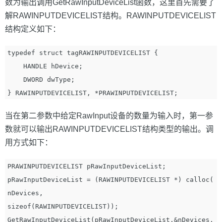
数为输出调用GetRawInputDeviceList函数，这里首先需要了
解RAWINPUTDEVICELIST结构。RAWINPUTDEVICELIST
结构定义如下：
typedef struct tagRAWINPUTDEVICELIST {

    HANDLE hDevice;

    DWORD dwType;

当在第二参数中给定RawInput设备的数量为输入时，第一参
数就可以输出RAWINPUTDEVICELIST结构类型的输出。调
用方式如下：
PRAWINPUTDEVICELIST pRawInputDeviceList;

pRawInputDeviceList = (RAWINPUTDEVICELIST *) calloc( 
nDevices,                           
sizeof(RAWINPUTDEVICELIST));

GetRawInputDeviceList(pRawInputDeviceList,&nDevices, 