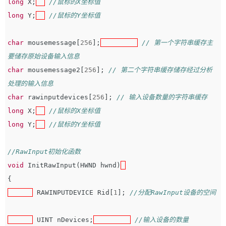
long
X
;
//鼠标的X坐标值
long
Y
;
//鼠标的Y坐标值
char
mousemessage
[
256
];
// 第一个字符串缓存主
要储存原始设备输入信息
char
mousemessage2
[
256
];
// 第二个字符串缓存储存经过分析
处理的输入信息
char
rawinputdevices
[
256
];
// 输入设备数量的字符串缓存
long
X
;
//鼠标的X坐标值
long
Y
;
//鼠标的Y坐标值
//RawInput初始化函数
void
InitRawInput
(
HWND
hwnd
)
{
RAWINPUTDEVICE
Rid
[
1
];
//分配RawInput设备的空间
UINT
nDevices
;
//输入设备的数量