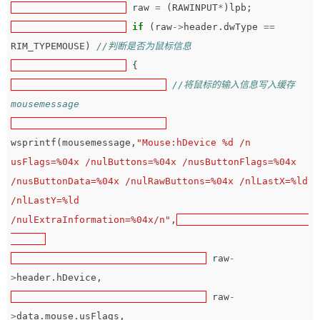
raw
=
(
RAWINPUT
*
)
lpb
;
if
(
raw
->
header
.
dwType
==
RIM_TYPEMOUSE
)
//判断是否为鼠标信息
{
//将鼠标的输入信息写入缓存
mousemessage
wsprintf
(
mousemessage
,
"Mouse:hDevice %d /n 
usFlags=%04x /nulButtons=%04x /nusButtonFlags=%04x 
/nusButtonData=%04x /nulRawButtons=%04x /nlLastX=%ld 
/nlLastY=%ld 
/nulExtraInformation=%04x/n"
,
raw
-
>
header
.
hDevice
,
raw
-
>
data
.
mouse
.
usFlags
,