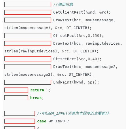
//输出信息
GetClientRect
(
hwnd
,
&
rc
);
DrawText
(
hdc
,
mousemessage
,
strlen
(
mousemessage
),
&
rc
,
DT_CENTER
);
OffsetRect
(
&
rc
,
0
,
150
);
DrawText
(
hdc
,
rawinputdevices
,
strlen
(
rawinputdevices
),
&
rc
,
DT_CENTER
);
OffsetRect
(
&
rc
,
0
,
40
);
DrawText
(
hdc
,
mousemessage2
,
strlen
(
mousemessage2
),
&
rc
,
DT_CENTER
);
EndPaint
(
hwnd
,
&
ps
);
return
0
;
break
;
//响应WM_INPUT消息为本程序的主要部分
case
WM_INPUT
:
{