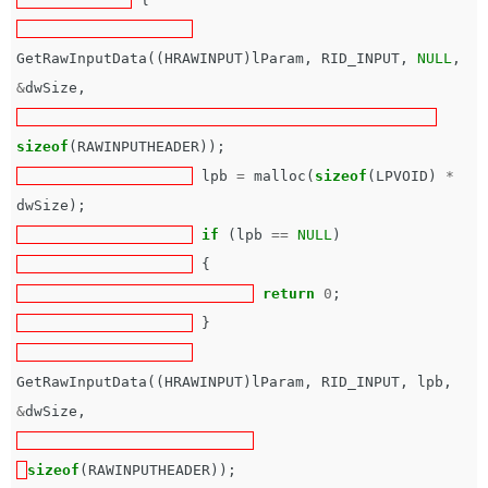
GetRawInputData
((
HRAWINPUT
)
lParam
,
RID_INPUT
,
NULL
,
&
dwSize
,
sizeof
(
RAWINPUTHEADER
));
lpb
=
malloc
(
sizeof
(
LPVOID
)
*
dwSize
);
if
(
lpb
==
NULL
)
{
return
0
;
}
GetRawInputData
((
HRAWINPUT
)
lParam
,
RID_INPUT
,
lpb
,
&
dwSize
,
sizeof
(
RAWINPUTHEADER
));