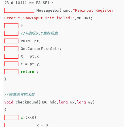
(
Rid
[
0
]))
==
FALSE
)
{
MessageBox
(
hwnd
,
"RawInput Register 
Error."
,
"RawInput init failed!"
,
MB_OK
);
}
//初始化X,Y坐标信息
POINT
pt
;
GetCursorPos
(
&
pt
);
X
=
pt
.
x
;
Y
=
pt
.
y
;
return
;
}
//检查边界的函数
void
CheckBound
(
HDC
hdc
,
long
&
x
,
long
&
y
)
{
if
(
x
<
0
)
x
=
0
;