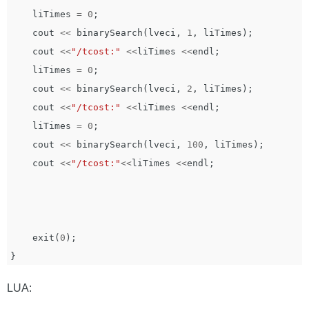
liTimes
=
0
;
cout
<<
binarySearch
(
lveci
,
1
,
liTimes
);
cout
<<
"/tcost:"
<<
liTimes
<<
endl
;
liTimes
=
0
;
cout
<<
binarySearch
(
lveci
,
2
,
liTimes
);
cout
<<
"/tcost:"
<<
liTimes
<<
endl
;
liTimes
=
0
;
cout
<<
binarySearch
(
lveci
,
100
,
liTimes
);
cout
<<
"/tcost:"
<<
liTimes
<<
endl
;
exit
(
0
);
}
LUA: