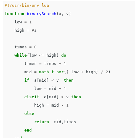
#!/usr/bin/env lua
function
binarySearch
(
a
,
v
)
low
=
1
high
=
#
a
times
=
0
while
(
low
<=
high
)
do
times
=
times
+
1
mid
=
math.floor
((
low
+
high
)
/
2
)
if
a
[
mid
]
<
v
then
low
=
mid
+
1
elseif
a
[
mid
]
>
v
then
high
=
mid
-
1
else
return
mid
,
times
end