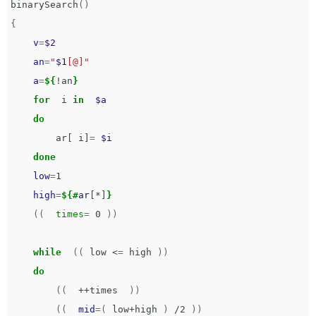
binarySearch
()
{
v
=
$2
an
=
"
$1
[@]"
a
=
${
!an
}
for  
i 
in
$a
do

ar[ i]
=
$i
done

low
=
1

high
=
${#
ar
[*]
}
((
times
=
 0 
))
while
((
 low <
=
 high 
))
do
((
  ++times  
))
((
mid
=(
 low+high 
)
 /2 
))