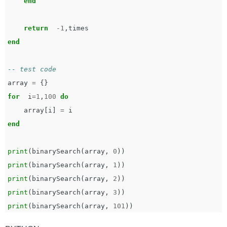
end
return
-
1
,
times
end
-- test code
array
=
{}
for
i
=
1
,
100
do
array
[
i
]
=
i
end
print
(
binarySearch
(
array
,
0
))
print
(
binarySearch
(
array
,
1
))
print
(
binarySearch
(
array
,
2
))
print
(
binarySearch
(
array
,
3
))
print
(
binarySearch
(
array
,
101
))