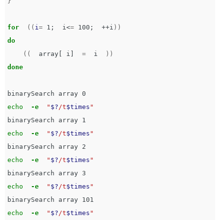
}
for
((
i
=
 1
;
  i<
=
 100
;
  ++i
))
do
((
  array[ i]  
=
  i  
))
done

echo
-e
"
$?
/t
$times
"
echo
-e
"
$?
/t
$times
"
echo
-e
"
$?
/t
$times
"
echo
-e
"
$?
/t
$times
"
echo
-e
"
$?
/t
$times
"