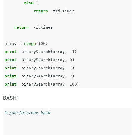
else
:
return
mid
,
times
return
-
1
,
times
array
=
range
(
100
)
print
binarySearch
(
array
,
-
1
)
print
binarySearch
(
array
,
0
)
print
binarySearch
(
array
,
1
)
print
binarySearch
(
array
,
2
)
print
binarySearch
(
array
,
100
)
BASH:
#!/usr/bin/env bash