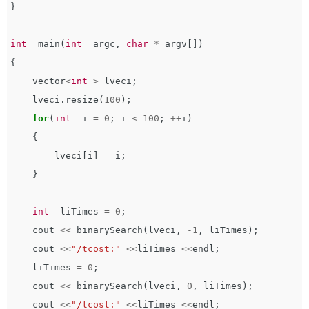
}
int
main
(
int
argc
,
char
*
argv
[])
{
vector
<
int
>
lveci
;
lveci
.
resize
(
100
);
for
(
int
i
=
0
;
i
<
100
;
++
i
)
{
lveci
[
i
]
=
i
;
}
int
liTimes
=
0
;
cout
<<
binarySearch
(
lveci
,
-
1
,
liTimes
);
cout
<<
"/tcost:"
<<
liTimes
<<
endl
;
liTimes
=
0
;
cout
<<
binarySearch
(
lveci
,
0
,
liTimes
);
cout
<<
"/tcost:"
<<
liTimes
<<
endl
;