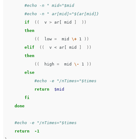
#echo -n " mid="$mid
#echo -n " ar[mid]="${ar[mid]}
if
((
  v 
>
 ar[ mid 
]
))
then
((
  low 
=
  mid 
\+
 1 
))
elif
((
  v < ar[ mid 
]
))
then
((
  high 
=
  mid 
\-
 1 
))
else
#echo -e "/nTimes="$times
return
$mid
fi

    done
#echo -e "/nTimes="$times
return
-1