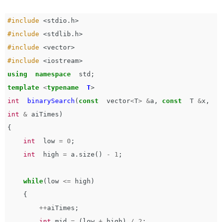
#include
<stdio.h>
#include
<stdlib.h>
#include
<vector>
#include
<iostream>
using
namespace
std
;
template
<
typename
T
>
int
binarySearch
(
const
vector
<
T
>
&
a
,
const
T
&
x
,
int
&
aiTimes
)
{
int
low
=
0
;
int
high
=
a
.
size
()
-
1
;
while
(
low
<=
high
)
{
++
aiTimes
;
int
mid
=
(
low
+
high
)
/
2
;