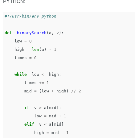
PYTHON:
def
binarySearch
(
a
,
v
):
low
=
0
high
=
len
(
a
)
-
1
times
=
0
while
low
<=
high
:
times
+=
1
mid
=
(
low
+
high
)
//
2
if
v
>
a
[
mid
]:
low
=
mid
+
1
elif
v
<
a
[
mid
]:
high
=
mid
-
1