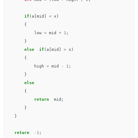
if
(
a
[
mid
]
<
x
)
{
low
=
mid
+
1
;
}
else
if
(
a
[
mid
]
>
x
)
{
high
=
mid
-
1
;
}
else
{
return
mid
;
}
}
return
-
1
;