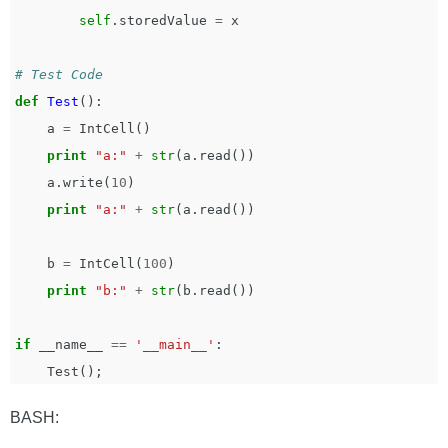
self
.
storedValue
=
x
def
Test
():
a
=
IntCell
()
print
"a:"
+
str
(
a
.
read
())
a
.
write
(
10
)
print
"a:"
+
str
(
a
.
read
())
b
=
IntCell
(
100
)
print
"b:"
+
str
(
b
.
read
())
if
__name__
==
'__main__'
:
Test
();
BASH: