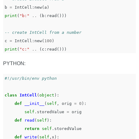
b
=
IntCell
:
new
(
a
)
print
(
"b:"
..
(
b
:
read
()))
-- create IntCell from a number
c
=
IntCell
:
new
(
100
)
print
(
"c:"
..
(
c
:
read
()))
PYTHON:
class
IntCell
(
object
):
def
__init__
(
self
,
orig
=
0
):
self
.
storedValue
=
orig
def
read
(
self
):
return
self
.
storedValue
def
write
(
self
,
x
):