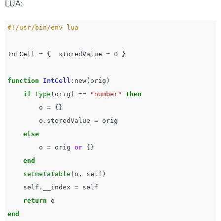
LUA:
#!/usr/bin/env lua
IntCell
=
{
storedValue
=
0
}
function
IntCell
:
new
(
orig
)
if
type
(
orig
)
==
"number"
then
o
=
{}
o
.
storedValue
=
orig
else
o
=
orig
or
{}
end
setmetatable
(
o
,
self
)
self
.
__index
=
self
return
o
end