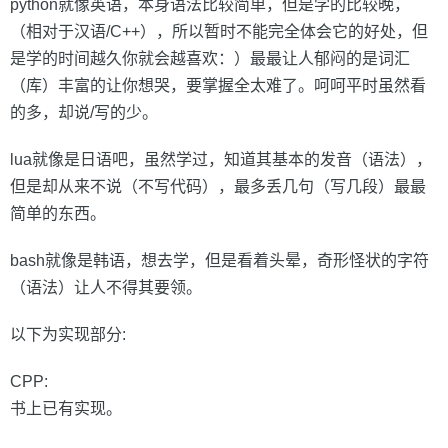
python就像英语，本身语法比较简单，但是学的比较晚，
（相对于汉语/C++），所以暂时不能完全体会它的好处，但
是学的时间越久你就会越喜欢：）最最让人郁闷的是词汇
（库）丰富的让你想哭，要掌握全太难了。呵呵平时虽然看
的多，却说/写的少。
lua就像是日语吧，虽然学过，知道其基本的发音（语法），
但是却从来不说（不写代码），最多丢几句（写几段）最最
简单的东西。
bash就像是韩语，想去学，但是看着头晕，奇形怪状的字符
（语法）让人不得其要领。
以下为实现部分:
CPP:
书上已有实现。