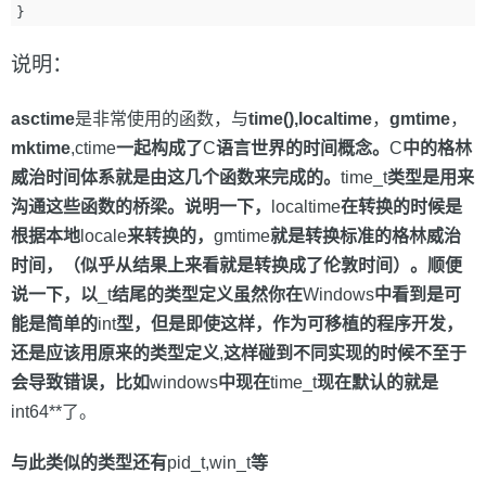
}
说明：
asctime
是非常使用的函数，与
time(),localtime
，
gmtime
，
mktime
,ctime
一起构成了
C
语言世界的时间概念。
C
中的格林
威治时间体系就是由这几个函数来完成的。
time_t
类型是用来
沟通这些函数的桥梁。说明一下，
localtime
在转换的时候是
根据本地
locale
来转换的，
gmtime
就是转换标准的格林威治
时间，（似乎从结果上来看就是转换成了伦敦时间）。顺便
说一下，以
_t
结尾的类型定义虽然你在
Windows
中看到是可
能是简单的
int
型，但是即使这样，作为可移植的程序开发，
还是应该用原来的类型定义
,
这样碰到不同实现的时候不至于
会导致错误，比如
windows
中现在
time_t
现在默认的就是
int64**了。
与此类似的类型还有
pid_t,win_t
等