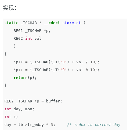
实现：
static
_TSCHAR
*
__cdecl
store_dt
(
REG1
_TSCHAR
*
p
,
REG2
int
val
)
{
*
p
++
=
(
_TSCHAR
)(
_T
(
'0'
)
+
val
/
10
);
*
p
++
=
(
_TSCHAR
)(
_T
(
'0'
)
+
val
%
10
);
return
(
p
);
}
REG2
_TSCHAR
*
p
=
buffer
;
int
day
,
mon
;
int
i
;
day
=
tb
->
tm_wday
*
3
;
/* index to correct day 