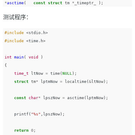
*
asctime
(
const
struct
tm
*
_timeptr_
);
测试程序：
#include
<stdio.h>
#include
<time.h>
int
main
(
void
)
{
time_t
ltNow
=
time
(
NULL
);
struct
tm
*
lptmNow
=
localtime
(
&
ltNow
);
const
char
*
lpszNow
=
asctime
(
lptmNow
);
printf
(
"%s"
,
lpszNow
);
return
0
;