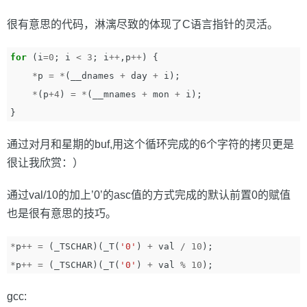
很有意思的代码，淋漓尽致的体现了C语言指针的灵活。
for
(
i
=
0
;
i
<
3
;
i
++
,
p
++
)
{
*
p
=
*
(
__dnames
+
day
+
i
);
*
(
p
+
4
)
=
*
(
__mnames
+
mon
+
i
);
}
通过对月和星期的buf,用这个循环完成的6个字符的拷贝更是
很让我欣赏：）
通过val/10的加上’0’的asc值的方式完成的默认前置0的赋值
也是很有意思的技巧。
*
p
++
=
(
_TSCHAR
)(
_T
(
'0'
)
+
val
/
10
);
*
p
++
=
(
_TSCHAR
)(
_T
(
'0'
)
+
val
%
10
);
gcc: