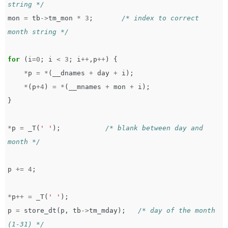
string */
mon
=
tb
->
tm_mon
*
3
;
/* index to correct 
month string */
for
(
i
=
0
;
i
<
3
;
i
++
,
p
++
)
{
*
p
=
*
(
__dnames
+
day
+
i
);
*
(
p
+
4
)
=
*
(
__mnames
+
mon
+
i
);
}
*
p
=
_T
(
' '
);
/* blank between day and 
month */
p
+=
4
;
*
p
++
=
_T
(
' '
);
p
=
store_dt
(
p
,
tb
->
tm_mday
);
/* day of the month 
(1-31) */