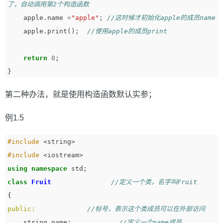
了，自动调用第2个构造函数
apple
.
name
=
"apple"
;
//这时候才初始化apple的成员name
apple
.
print
();
//使用apple的成员print
return
0
;
}
第二种办法，就是使用构造函数默认实参；
例1.5
#include
<string>
#include
<iostream>
using
namespace
std
;
class
Fruit
//定义一个类，名字叫Fruit
{
public:
//标号，表示这个类成员可以在外部访问
string
name
;
//定义一个name成员         