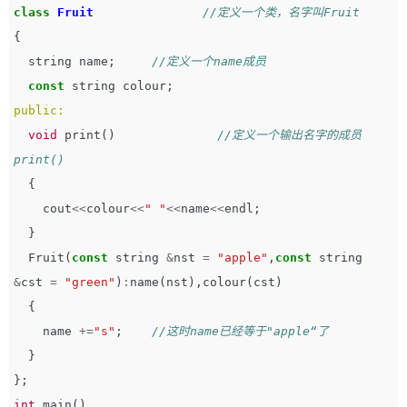
class
Fruit
//定义一个类，名字叫Fruit
{
string
name
;
//定义一个name成员           
const
string
colour
;
public:
void
print
()
//定义一个输出名字的成员
print()
{
cout
<<
colour
<<
" "
<<
name
<<
endl
;
}
Fruit
(
const
string
&
nst
=
"apple"
,
const
string
&
cst
=
"green"
)
:
name
(
nst
),
colour
(
cst
)
{
name
+=
"s"
;
//这时name已经等于"apple“了
}
};
int
main
()