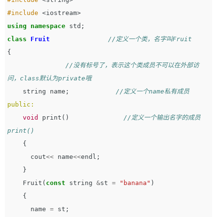
#include
<iostream>
using
namespace
std
;
class
Fruit
//定义一个类，名字叫Fruit
{
//没有标号了，表示这个类成员不可以在外部访
问，class默认为private哦
string
name
;
//定义一个name私有成员  
public:
void
print
()
//定义一个输出名字的成员
print()
{
cout
<<
name
<<
endl
;
}
Fruit
(
const
string
&
st
=
"banana"
)
{
name
=
st
;