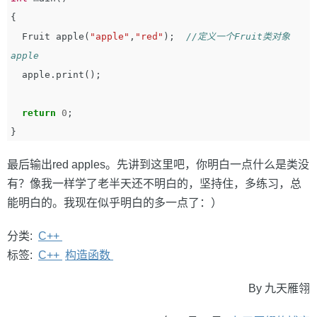
{
Fruit
apple
(
"apple"
,
"red"
);
//定义一个Fruit类对象
apple
apple
.
print
();
return
0
;
}
最后输出red apples。先讲到这里吧，你明白一点什么是类没
有？像我一样学了老半天还不明白的，坚持住，多练习，总
能明白的。我现在似乎明白的多一点了：）
分类:
C++
标签:
C++
构造函数
By 九天雁翎