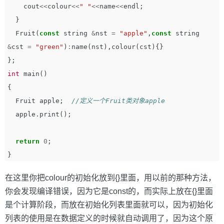
cout
<<
colour
<<
" "
<<
name
<<
endl
;
}
Fruit
(
const
string
&
nst
=
"apple"
,
const
string
&
cst
=
"green"
)
:
name
(
nst
),
colour
(
cst
){}
};
int
main
()
{
Fruit
apple
;
//定义一个Fruit类对象apple
apple
.
print
();
return
0
;
}
在这里你把colour的初始化放到{}里面，用以前的那种方法，
你会发现编译错误，因为它是const的，而实际上放在{}里面
是个计算阶段，而放在初始化列表里面就可以，因为初始化
列表的使用是在数据定义的时候就自动调用了，因为这个原