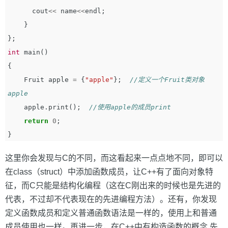
cout
<<
name
<<
endl
;
}
};
int
main
()
{
Fruit
apple
=
{
"apple"
};
//定义一个Fruit类对象
apple
apple
.
print
();
//使用apple的成员print
return
0
;
}
这里你会发现与C的不同，而这看起来一点点地不同，即可以
在class（struct）中添加函数成员，让C++有了面向对象特
征，而C只能是结构化编程（这在C刚出来的时候也是先进的
代表，不过却不代表现在的先进编程方法）。还有，你发现
定义函数成员和定义普通函数语法是一样的，使用上和普通
成员使用也一样。再进一步，在C++中有构造函数的概念,先