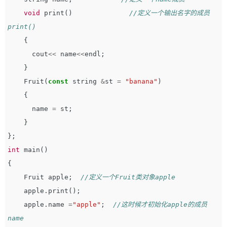
void
print
()
//定义一个输出名字的成员
print()
{
cout
<<
name
<<
endl
;
}
Fruit
(
const
string
&
st
=
"banana"
)
{
name
=
st
;
}
};
int
main
()
{
Fruit
apple
;
//定义一个Fruit类对象apple
apple
.
print
();
apple
.
name
=
"apple"
;
//这时候才初始化apple的成员
name