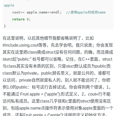
apple
cout
<<
apple
.
name
<<
endl
;
//使用apple的成员name
return
0
;
}
在这里说明，以后其他细节我都省略说明了，比如
#include,using,cout等等，先去学会吧。我只说类；你会发现
其实在这里把class换成struct没有任何问题，的确，而且换成
sturct后”public:” 标号都可以省略，记住，在C++里面，struct
与class其实没有本质的区别，只是stuct默认成员为public而
class默认为private。public顾名思义，就是公共的，谁都可
以访问，private自然就是私人的，别人就不能访问了，你把
例1.0的public：标号这行去掉试试。你会得到两个错误，1，
不能通过 Fruit apple = {“apple”};形式定义，2，cout«行不能
访问私有成员。这里class几乎就和c里面的struct使用没有区
别，包括apple.name点操作符表示使用对象apple里面的一个
成员，还有Fruit apple = {“apple”};这样的定义初始化方法。