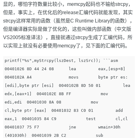
显的，哪怕字符数量比较小，memcpy起码也不输给strcpy，
但是，事实上，在优化后的release汇编代码就能发现，其实
strcpy这样常用的函数（虽然是C Runtime Library的函数），
但是编译器实际是做了优化的，这些叫做内部函数（中文版
VS2005标准译法），直接就通过strcpy生成了汇编代码，所
以实现上就没有必要使用memcpy了，见下面的汇编代码。
printf("%s",myStrcpy(lszDest, lszSrc)); ```asm 
00401026 8D 44 24 08      lea         eax,[esp+8]  
0040102A A4               movs        byte ptr es:
[edi],byte ptr [esi]  0040102B 8D 50 01         lea         
edx,[eax+1]  0040102E 8B FF            mov         
edi,edi  00401030 8A 08            mov         
cl,byte ptr [eax]  00401032 83 C0 01         add         
eax,1  00401035 84 C9            test        cl,cl  
00401037 75 F7            jne         wmain+30h 
(401030h)  00401039 2B C2            sub         