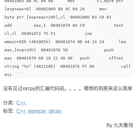
00401065 8A 4C 04 08      mov         cl,byte ptr 
[esp+eax+8]  00401069 88 4C 04 24      mov         
byte ptr [esp+eax+24h],cl  0040106D 83 C0 01         
add         eax,1  00401070 84 C9            test        
cl,cl  00401072 75 F1            jne         
wmain+65h (401065h)  00401074 8D 44 24 24      lea         
eax,[esp+24h]  00401078 50               push        
eax  00401079 68 10 21 40 00   push        offset 
string "%s" (402110h)  0040107E FF D6           call        
没有见过strcpy的汇编代码前。。。。哪想的到原来这么简单
分类:
C++
标签:
C++
memcpy
strcpy
By 九天雁翎