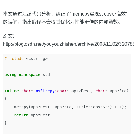
本文通过汇编代码分析，纠正了“memcpy实现strcpy更高效”
的误解，指出编译器会将其优化为性能更佳的内部函数。
原文：
http://blog.csdn.net/youyouzhishen/archive/2008/11/02/32078
#include
<cstring>
using
namespace
std
;
inline
char
*
myStrcpy
(
char
*
apszDest
,
char
*
apszSrc
)
{
memcpy
(
apszDest
,
apszSrc
,
strlen
(
apszSrc
)
+
1
);
return
apszDest
;
}