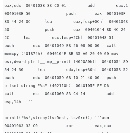
eax,edx  0040103B 83 C0 01         add         eax,1  
0040103E 50               push        eax  0040103F 
8D 44 24 0C      lea         eax,[esp+0Ch]  00401043 
50               push        eax  00401044 8D 4C 24 
2C      lea         ecx,[esp+2Ch]  00401048 51               
push        ecx  00401049 E8 26 08 00 00   call        
memcpy (401874h)  0040104E 8B 35 A0 20 40 00 mov         
esi,dword ptr [__imp__printf (4020A0h)]  00401054 8D 
54 24 30      lea         edx,[esp+30h]  00401058 52               
push        edx  00401059 68 10 21 40 00   push        
offset string "%s" (402110h)  0040105E FF D6           
call        esi  00401060 83 C4 14         add         
esp,14h  ```

printf("%s",strcpy(lszDest, lszSrc)); ```asm 
00401063 33 C0            xor         eax,eax  