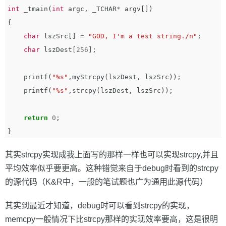
int
_tmain
(
int
argc
,
_TCHAR
*
argv
[])
{
char
lszSrc
[]
=
"GOD, I'm a test string./n"
;
char
lszDest
[
256
];
printf
(
"%s"
,
myStrcpy
(
lszDest
,
lszSrc
));
printf
(
"%s"
,
strcpy
(
lszDest
,
lszSrc
));
return
0
;
}
其实strcpy实现成我上面写的那样一样也可以实现strcpy,并且
平均效率似乎要更高。这种错觉来自于debug时看到的strcpy
的源代码（K&R中，一般的笔试题也广为通用此源代码）
其实到最近才知道，debug时可以看到strcpy的实现，
memcpy一般情况下比strcpy那样的实现效率要高，这是很明