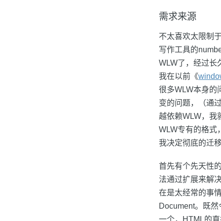
需求来源
不太喜欢太限制于Wi
写作工具的numb
WLW了，经过
我在以前《
wind
很多WLW本身的问
变的问题，（通过j
越依赖WLW，我
WLW专有的格
我决定彻底的迁移到
首先有个先天性的问
法通过扩展来解
在是太经常的事情了
Document。
一个，HTML的直