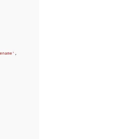
ename'
,