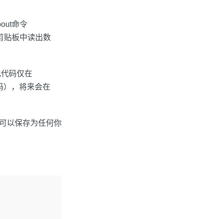
out命令
中及从剪贴板中读出数
此代码仅在
代码），将来会在
），你也可以保存为任何你