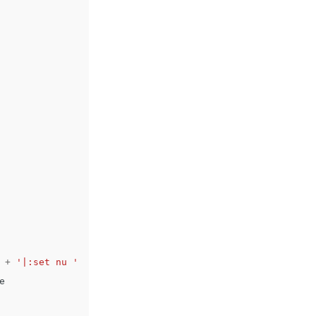
+
'|:set nu '
e