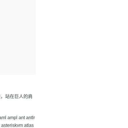
类，站在巨人的肩
ml ampl ant antlr
asteriskvm atlas