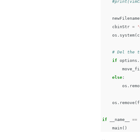
newFilename
cbinStr
=
'
os
.
system
(
c
if
options
.
move_fi
else
:
os
.
remo
os
.
remove
(
f
if
__name__
==
main
()