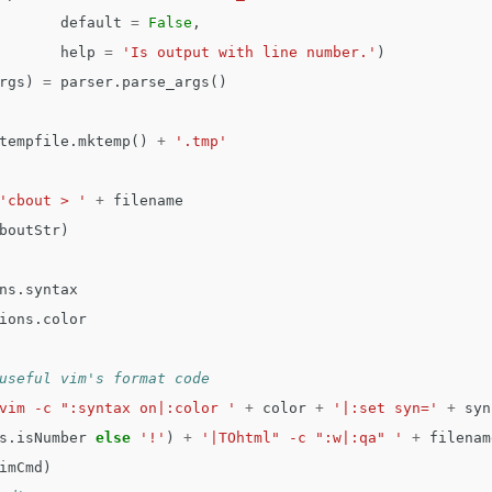
default
=
False
,
help
=
'Is output with line number.'
)
rgs
)
=
parser
.
parse_args
()
tempfile
.
mktemp
()
+
'.tmp'
'cbout > '
+
filename
boutStr
)
ns
.
syntax
ions
.
color
vim -c ":syntax on|:color '
+
color
+
'|:set syn='
+
syn
s
.
isNumber
else
'!'
)
+
'|TOhtml" -c ":w|:qa" '
+
filenam
imCmd
)