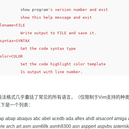
         show program
's version number and exit

 to FILE and save it.

e code syntax type

ghlight color template

语法格式几乎囊括了常见的所有语言，（仅限制于Vim支持的种
以下是一个列表：
p abap abaqus abc abel acedb ada aflex ahdl alsaconf amiga a
le arch art asm asm68k asmh8300 asn aspperl aspvbs asterisk 