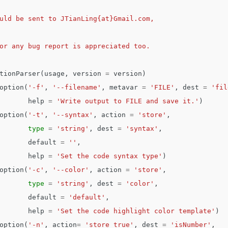
uld be sent to JTianLing{at}Gmail.com,

or any bug report is appreciated too.

tionParser
(
usage
,
version
=
version
)
option
(
'-f'
,
'--filename'
,
metavar
=
'FILE'
,
dest
=
'fil
help
=
'Write output to FILE and save it.'
)
option
(
'-t'
,
'--syntax'
,
action
=
'store'
,
type
=
'string'
,
dest
=
'syntax'
,
default
=
''
,
help
=
'Set the code syntax type'
)
option
(
'-c'
,
'--color'
,
action
=
'store'
,
type
=
'string'
,
dest
=
'color'
,
default
=
'default'
,
help
=
'Set the code highlight color template'
)
option
(
'-n'
,
action
=
'store_true'
,
dest
=
'isNumber'
,