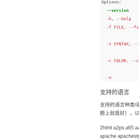
Options:

--version
    
  -h, --help            show this help message and exit

  -f FILE, --filename=FILE

                        Write output
  -t SYNTAX, --syntax=SYNTAX

                        Set th
  -c COLOR, --color=COLOR

                        Set the code hi
支持的语言
支持的语言种类/
膀上就是好），
2html a2ps a65 aa
apache apachesty