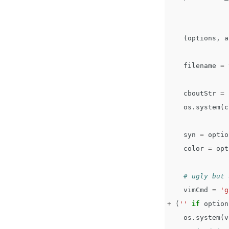
(
options
,
a
filename
=
cboutStr
=
os
.
system
(
c
syn
=
optio
color
=
opt
vimCmd
=
'g
+
(
''
if
option
os
.
system
(
v