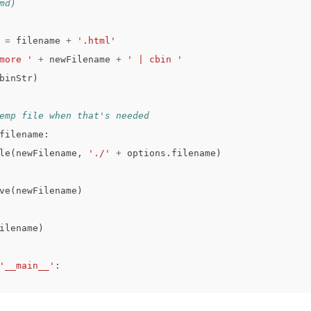
=
filename
+
'.html'
more '
+
newFilename
+
' | cbin '
binStr
)
filename
:
le
(
newFilename
,
'./'
+
options
.
filename
)
ve
(
newFilename
)
ilename
)
'__main__'
: