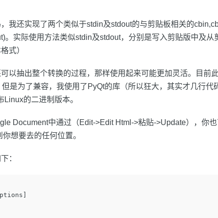
还实现了两个类似于stdin及stdout的与剪贴板相关的cbin,cb
in or out)。实际使用方法类似stdin及stdout，分别是写入剪贴版
本格式）
还可以抽出整个转换的过程，那样使用起来可能更加灵活。目前
测试，但是为了兼容，我使用了PyQt的库（所以狂大，其实才几行
布Linux的二进制版本。
e Document中通过（Edit->Edit Html->粘贴->Update
到你想要去的任何位置。
如下：
ptions]
