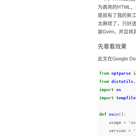
为高亮的HTML，然
是就有了我的新工
太麻烦了，只好选
装Gvim，并且将
先看看效果
此文在Google
from
optparse
i
from
distutils.
import
os
import
tempfile
def
main
():
usage
=
'us
version
=
'