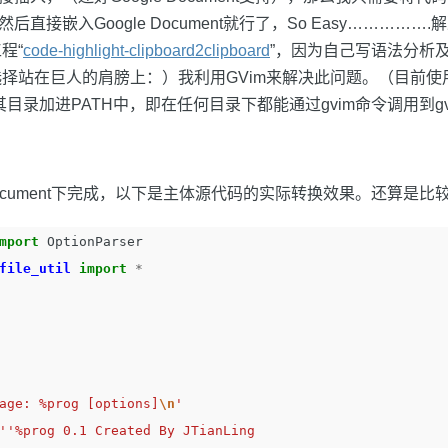
后直接嵌入Google Document就行了，So Easy……………
程“
code-highlight-clipboard2clipboard
”，因为自己写语法分析
择站在巨人的肩膀上：）我利用GVim来解决此问题。（目前使
其目录加进PATH中，即在任何目录下都能通过gvim命令调用到gv
 Document下完成，以下是主体源代码的实际转换效果。还算是
mport
OptionParser
file_util
import
*
age: %prog [options]
\n
'
''%prog 0.1 Created By JTianLing
