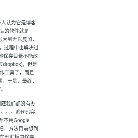
然很多人认为它是博客
代品的软件就是
强大到无以复加，
，过程中也解决过
本地保存目录不能改
ropbox)，但是
写作工具了，而且
题，于是，最终，
作。
到问题我们都没有办
。。。。贴代码实
用Google
问题吧，方法目前想到
代码在剪贴板中保存