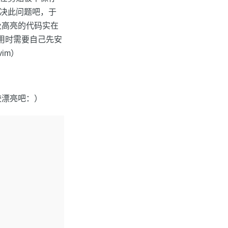
.解决此问题吧，于
及高亮的代码实在
用时需要自己先安
im）
比较漂亮吧：）