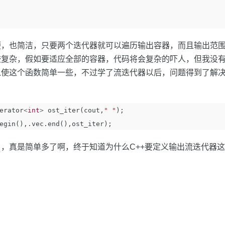
便，也简洁，只要两个迭代器就可以遍历输出容器，而且输出范
较复杂，假如要适应全部的容器，代码将会复杂的吓人，但我没
以使这个函数简单一些，不过学了流迭代器以后，问题得到了解
erator
<
int
>
ost_iter
(
cout
,
" "
);
egin
(),.
vec
.
end
(),
ost_iter
);
，真是简单多了啊，终于知道为什么C++要定义输出流迭代器