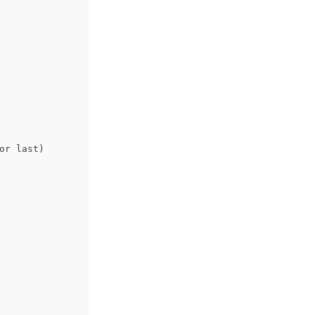
or
last
)