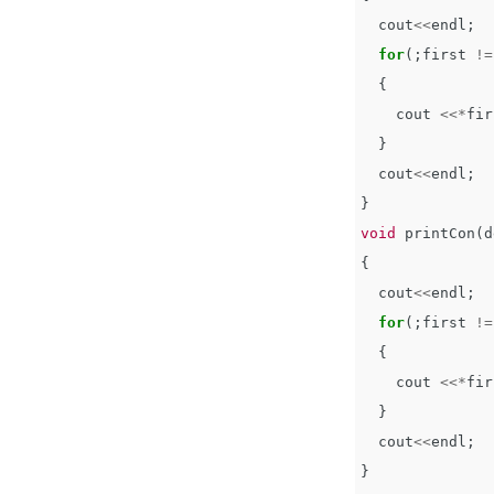
cout
<<
endl
;
for
(;
first
!=
{
cout
<<*
fir
}
cout
<<
endl
;
}
void
printCon
(
d
{
cout
<<
endl
;
for
(;
first
!=
{
cout
<<*
fir
}
cout
<<
endl
;
}