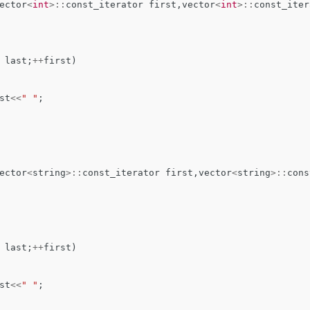
ector
<
int
>::
const_iterator
first
,
vector
<
int
>::
const_iter
last
;
++
first
)
st
<<
" "
;
ector
<
string
>::
const_iterator
first
,
vector
<
string
>::
cons
last
;
++
first
)
st
<<
" "
;