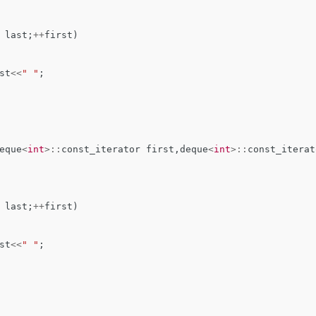
last
;
++
first
)
st
<<
" "
;
eque
<
int
>::
const_iterator
first
,
deque
<
int
>::
const_iterat
last
;
++
first
)
st
<<
" "
;