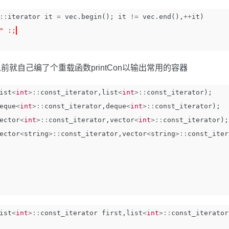
::
iterator
it
=
vec
.
begin
();
it
!=
vec
.
end
(),
++
it
)
" :;
前就自己编了个重载函数printCon以输出常用的容器
ist
<
int
>::
const_iterator
,
list
<
int
>::
const_iterator
);
eque
<
int
>::
const_iterator
,
deque
<
int
>::
const_iterator
);
ector
<
int
>::
const_iterator
,
vector
<
int
>::
const_iterator
);
ector
<
string
>::
const_iterator
,
vector
<
string
>::
const_iter
ist
<
int
>::
const_iterator
first
,
list
<
int
>::
const_iterator