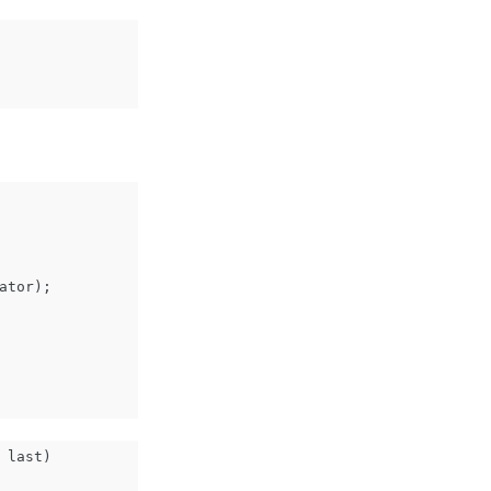
ator
);
last
)