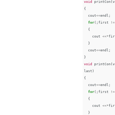
void
printCon
(
v
{
cout
<<
endl
;
for
(;
first
!=
{
cout
<<*
fir
}
cout
<<
endl
;
}
void
printCon
(
v
last
)
{
cout
<<
endl
;
for
(;
first
!=
{
cout
<<*
fir
}