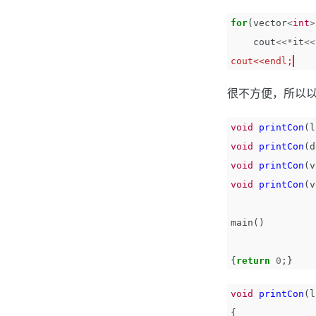
for
(
vector
<
int
>
cout
<<*
it
<<
cout<<endl;
很不方便，所以以
void
printCon
(
l
void
printCon
(
d
void
printCon
(
v
void
printCon
(
v
main
()
{
return
0
;}
void
printCon
(
l
{