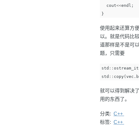
cout
<<
endl
;
}
使用起来还算方
以。就是代码比
道那样是不是可
题，只需要
std
::
ostream_it
std
::
copy
(
vec
.
b
就可以得到解决了
用的东西了。
分类:
C++
标签:
C++