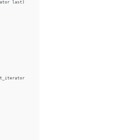
ator
last
)
t_iterator