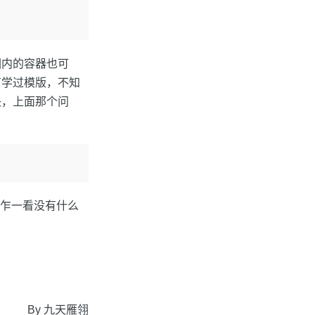
围内的容器也可
有学过模版，不知
决，上面那个问
这乍一看没有什么
By 九天雁翎