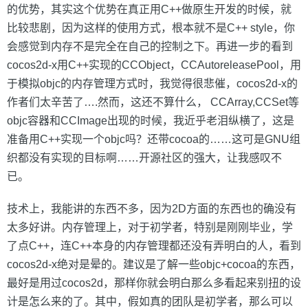
的优势，其实这个优势在真正用C++做原生开发的时候，就
比较悲剧，因为这样的使用方式，根本就不是C++ style，你
会感觉到内存不是完全在自己的控制之下。再进一步的看到
cocos2d-x用C++实现的CCObject，CCAutoreleasePool，用
于模拟objc的内存管理方式时，我觉得很悲催，cocos2d-x的
作者们太辛苦了….然而，这还不算什么， CCArray,CCSet等
objc容器和CCImage出现的时候，我近乎老泪纵横了，这是
准备用C++实现一个objc吗？还带cocoa的……这可是GNU组
织都没有实现的目标啊……开源社区的强大，让我感叹不
已。
技术上，我能讲的东西不多，因为2D方面的东西也的确没有
太多好讲。内存管理上，对于初学者，特别是刚刚毕业，学
了点C++，连C++本身的内存管理都还没有弄明白的人，看到
cocos2d-x绝对是晕的。建议是了解一些objc+cocoa的东西，
最好是用过cocos2d，那样你就会明白那么多看起来别扭的设
计是怎么来的了。其中，假如真的团队是初学者，那么可以