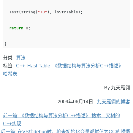
Test
(
string
(
"70"
),
loStrTable
);
return
0
;
}
分类:
算法
标签:
C++
HashTable
《数据结构与算法分析C++描述》
哈希表
By 九天雁翎
2009年06月14日 |
九天雁翎的博客
前一篇: 《数据结构与算法分析C++描述》 搜索二叉树的
C++实现
后一篇: 在VS中debug时，将未初始化变量都赋值为CC的顿悟