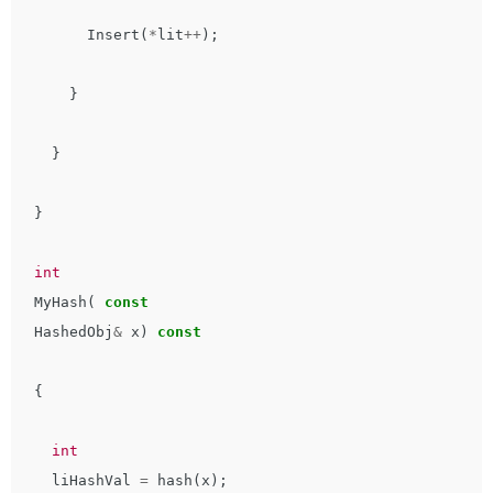
Insert
(
*
lit
++
);
}
}
}
int
MyHash
(
const
HashedObj
&
x
)
const
{
int
liHashVal
=
hash
(
x
);