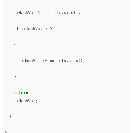
liHashVal
%=
moLists
.
size
();
if
(
liHashVal
<
0
)
{
liHashVal
+=
moLists
.
size
();
}
return
liHashVal
;
}
};