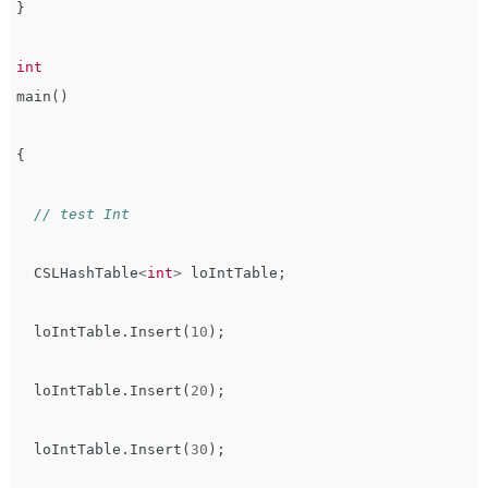
}
int
main
()
{
// test Int
CSLHashTable
<
int
>
loIntTable
;
loIntTable
.
Insert
(
10
);
loIntTable
.
Insert
(
20
);
loIntTable
.
Insert
(
30
);