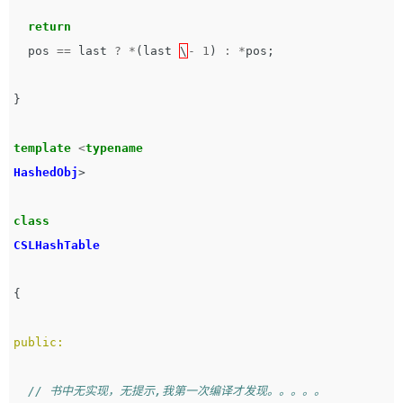
return
pos
==
last
?
*
(
last
\
-
1
)
:
*
pos
;
}
template
<
typename
HashedObj
>
class
CSLHashTable
{
public:
// 书中无实现，无提示,我第一次编译才发现。。。。。