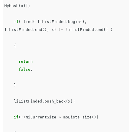
MyHash
(
x
)];
if
(
find
(
liListFinded
.
begin
(),
liListFinded
.
end
(),
x
)
!=
liListFinded
.
end
()
)
{
return
false
;
}
liListFinded
.
push_back
(
x
);
if
(
++
miCurrentSize
>
moLists
.
size
())