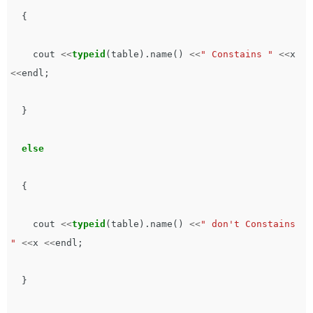
{
cout
<<
typeid
(
table
).
name
()
<<
" Constains "
<<
x
<<
endl
;
}
else
{
cout
<<
typeid
(
table
).
name
()
<<
" don't Constains 
"
<<
x
<<
endl
;
}