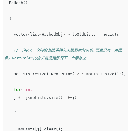
ReHash
()
{
vector
<
list
<
HashedObj
>
>
loOldLists
=
moLists
;
// 书中又一次的没有提供相关关键函数的实现,而且没有一点提
示，NextPrime的含义自然是移到下一个素数上
moLists
.
resize
(
NextPrime
(
2
*
moLists
.
size
()));
for
(
int
j
=
0
;
j
<
moLists
.
size
();
++
j
)
{
moLists
[
j
].
clear
();