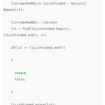
list
<
HashedObj
>&
liListFinded
=
moLists
[
MyHash
(
x
)];
list
<
HashedObj
>::
iterator
lit
=
find
(
liListFinded
.
begin
(),
liListFinded
.
end
(),
x
);
if
(
lit
==
liListFinded
.
end
())
{
return
false
;
}
liListFinded
.
erase
(
lit
);