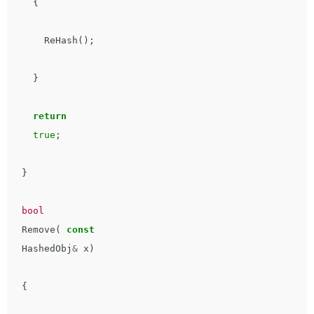
{
ReHash
();
}
return
true
;
}
bool
Remove
(
const
HashedObj
&
x
)
{