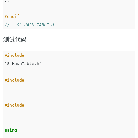
// __SL_HASH_TABLE_H__
测试代码
#include
"SLHashTable.h"
using