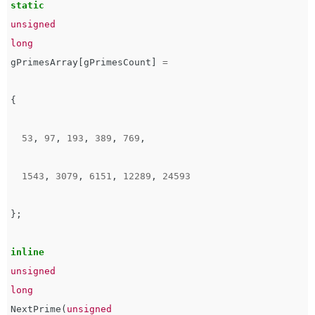
static
unsigned
long
gPrimesArray
[
gPrimesCount
]
=
{
53
,
97
,
193
,
389
,
769
,
1543
,
3079
,
6151
,
12289
,
24593
};
inline
unsigned
long
NextPrime
(
unsigned