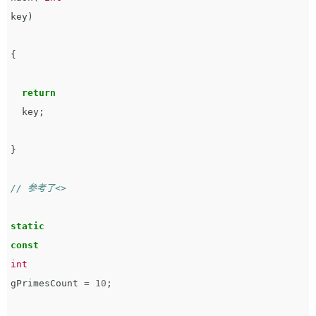
key
)
{
return
key
;
}
// 参考了<>
static
const
int
gPrimesCount
=
10
;