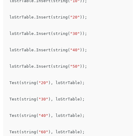
loStrTable
.
Insert
(
string
(
"10"
));
loStrTable
.
Insert
(
string
(
"20"
));
loStrTable
.
Insert
(
string
(
"30"
));
loStrTable
.
Insert
(
string
(
"40"
));
loStrTable
.
Insert
(
string
(
"50"
));
Test
(
string
(
"20"
),
loStrTable
);
Test
(
string
(
"30"
),
loStrTable
);
Test
(
string
(
"40"
),
loStrTable
);
Test
(
string
(
"60"
),
loStrTable
);