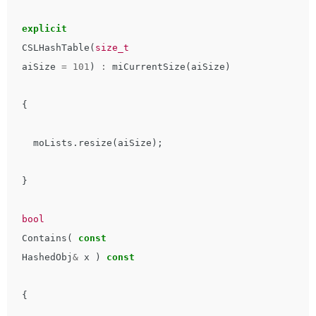
explicit
CSLHashTable
(
size_t
aiSize
=
101
)
:
miCurrentSize
(
aiSize
)
{
moLists
.
resize
(
aiSize
);
}
bool
Contains
(
const
HashedObj
&
x
)
const
{