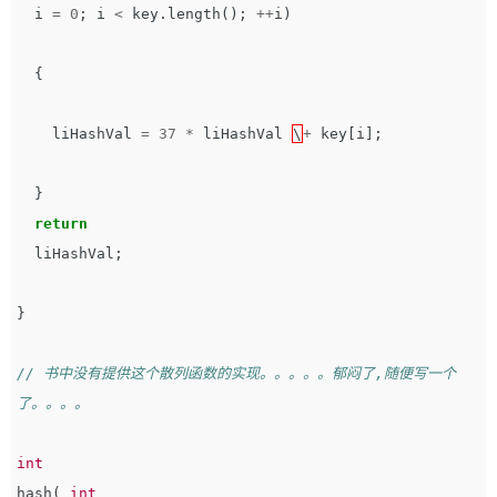
i
=
0
;
i
<
key
.
length
();
++
i
)
{
liHashVal
=
37
*
liHashVal
\
+
key
[
i
];
}
return
liHashVal
;
}
// 书中没有提供这个散列函数的实现。。。。。郁闷了,随便写一个
了。。。。
int
hash
(
int