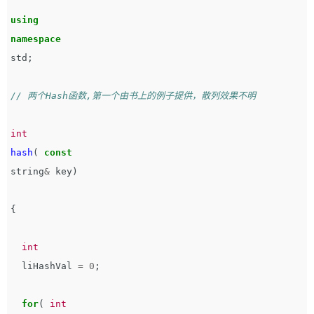
using
namespace
std
;
// 两个Hash函数,第一个由书上的例子提供，散列效果不明
int
hash
(
const
string
&
key
)
{
int
liHashVal
=
0
;
for
(
int