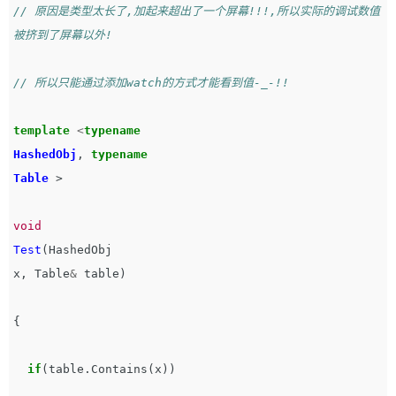
// 原因是类型太长了,加起来超出了一个屏幕!!!,所以实际的调试数值
被挤到了屏幕以外!
// 所以只能通过添加watch的方式才能看到值-_-!!
template
<
typename
HashedObj
,
typename
Table
>
void
Test
(
HashedObj
x
,
Table
&
table
)
{
if
(
table
.
Contains
(
x
))