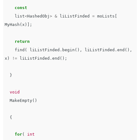
const
list
<
HashedObj
>
&
liListFinded
=
moLists
[
MyHash
(
x
)];
return
find
(
liListFinded
.
begin
(),
liListFinded
.
end
(),
x
)
!=
liListFinded
.
end
();
}
void
MakeEmpty
()
{
for
(
int