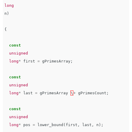
long
n
)
{
const
unsigned
long
*
first
=
gPrimesArray
;
const
unsigned
long
*
last
=
gPrimesArray
\
+
gPrimesCount
;
const
unsigned
long
*
pos
=
lower_bound
(
first
,
last
,
n
);