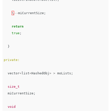
\
--
miCurrentSize
;
return
true
;
}
private:
vector
<
list
<
HashedObj
>
>
moLists
;
size_t
miCurrentSize
;
void