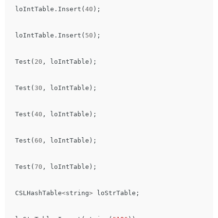
loIntTable
.
Insert
(
40
);
loIntTable
.
Insert
(
50
);
Test
(
20
,
loIntTable
);
Test
(
30
,
loIntTable
);
Test
(
40
,
loIntTable
);
Test
(
60
,
loIntTable
);
Test
(
70
,
loIntTable
);
CSLHashTable
<
string
>
loStrTable
;