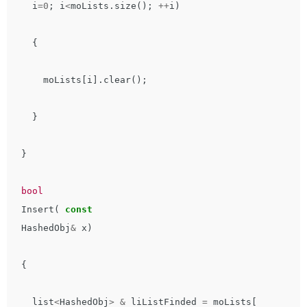
i
=
0
;
i
<
moLists
.
size
();
++
i
)
{
moLists
[
i
].
clear
();
}
}
bool
Insert
(
const
HashedObj
&
x
)
{
list
<
HashedObj
>
&
liListFinded
=
moLists
[