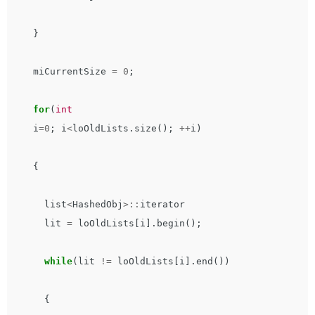
}
miCurrentSize
=
0
;
for
(
int
i
=
0
;
i
<
loOldLists
.
size
();
++
i
)
{
list
<
HashedObj
>::
iterator
lit
=
loOldLists
[
i
].
begin
();
while
(
lit
!=
loOldLists
[
i
].
end
())
{