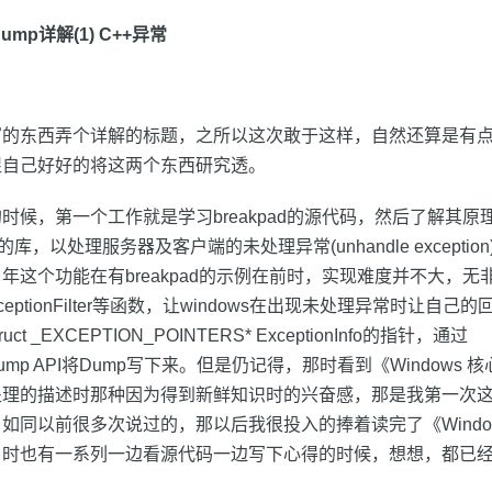
ump详解(1) C++异常
写的东西弄个详解的标题，之所以这次敢于这样，自然还算是有
促自己好好的将这两个东西研究透。
时候，第一个工作就是学习breakpad的源代码，然后了解其原
ndle的库，以处理服务器及客户端的未处理异常(unhandle excepti
年这个功能在有breakpad的示例在前时，实现难度并不大，无
dExceptionFilter等函数，让windows在出现未处理异常时让自
t _EXCEPTION_POINTERS* ExceptionInfo的指针，通过
iteDump API将Dump写下来。但是仍记得，那时看到《Window
理的描述时那种因为得到新鲜知识时的兴奋感，那是我第一次这样接
如同以前很多次说过的，那以后我很投入的捧着读完了《Windo
当时也有一系列一边看源代码一边写下心得的时候，想想，都已