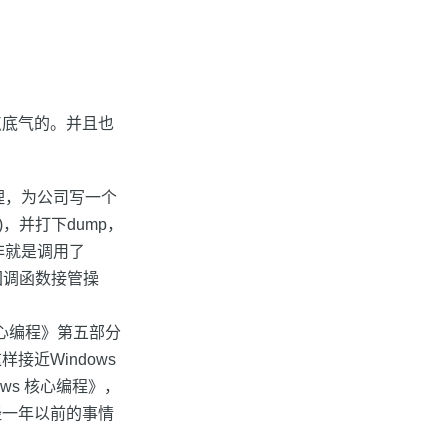
点底气的。并且也
理，为公司写一个
on)，并打下dump，
非就是调用了
己的回调函数接管操
s 核心编程》第五部分
近Windows
ws 核心编程》，
经一年以前的事情