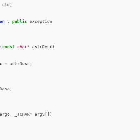
std
;
on
:
public
exception
(
const
char
*
astrDesc
)
c
=
astrDesc
;
Desc
;
argc
,
_TCHAR
*
argv
[])