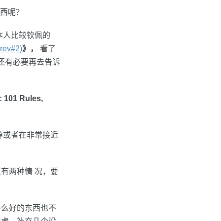
东西呢？
本人比较钦佩的
ev#2)
》，
看了
我还有必要再去告诉
 101 Rules,
掉或者在非常接近
有两种情 况，要
多么好的东西也不