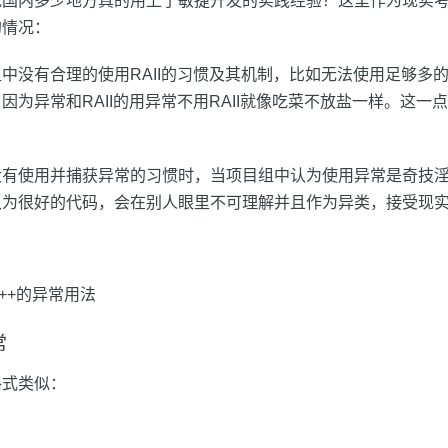
说国内多少地方真的用上了敏捷开发的实践经验？这里作为现实
的情况：
没有合理的使用RAII的习惯及其机制，比如无法使用足够多的sma
因为异常和RAII的用异常不用RAII就像吃菜不放盐一样。这一
没有使用并捕获异常的习惯时，当项目组中认为使用异常是奇技
认为很好的代码，会在别人眼里不可理解并且作为异类，接受现
++的异常用法
常
格式类似：