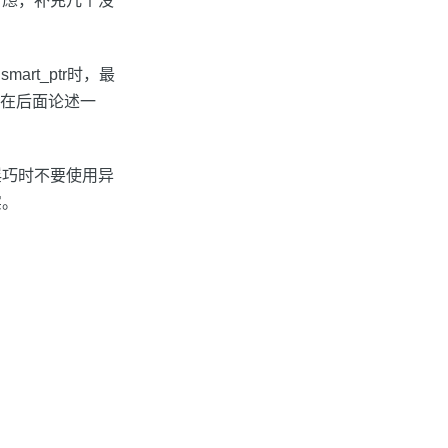
考虑，补充几个没
rt_ptr时，最
点在后面论述一
淫巧时不要使用异
实。