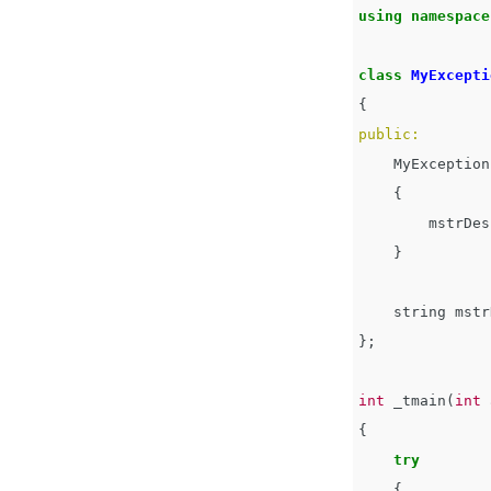
using
namespace
class
MyExcepti
{
public:
MyException
{
mstrDes
}
string
mstr
};
int
_tmain
(
int
{
try
{