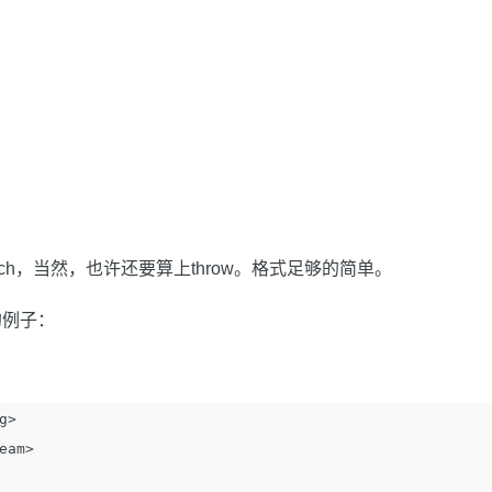
catch，当然，也许还要算上throw。格式足够的简单。
的例子：
g>
eam>