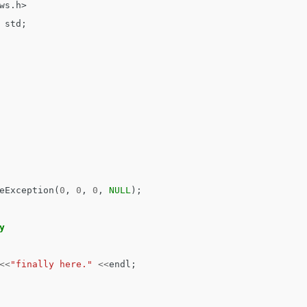
ws.h>
std
;
eException
(
0
,
0
,
0
,
NULL
);
y
<<
"finally here."
<<
endl
;