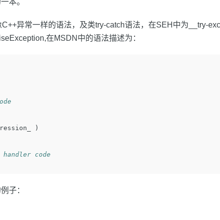
的一本。
++异常一样的语法，及类try-catch语法，在SEH中为__try-ex
iseException,在MSDN中的语法描述为：
ode
ression_
)
 handler code
的例子：