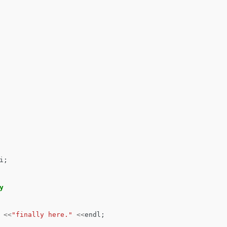
i
;
y
<<
"finally here."
<<
endl
;