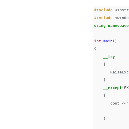
#include
<iostr
#include
<windo
using
namespace
int
main
()
{
__try
{
RaiseExc
}
__except
(
EX
{
cout
<<
"
}