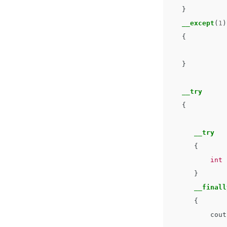
}
__except
(
1
)
{
}
__try
{
__try
{
int
}
__finall
{
cout