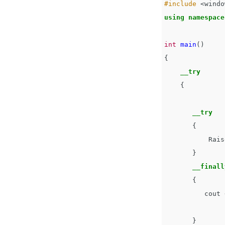
#include
<windo
using
namespace
int
main
()
{
__try
{
__try
{
Rais
}
__finall
{
cout
}