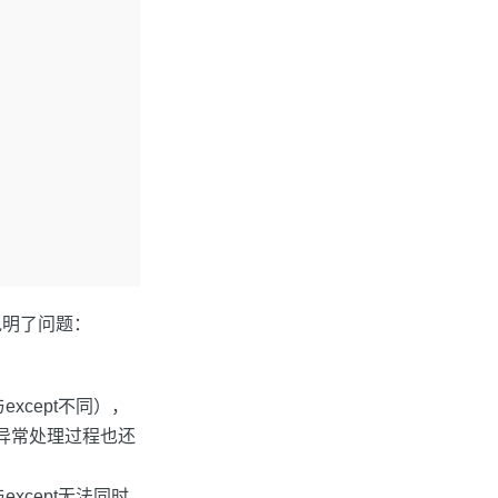
说明了问题：
except不同），
（异常处理过程也还
与except无法同时