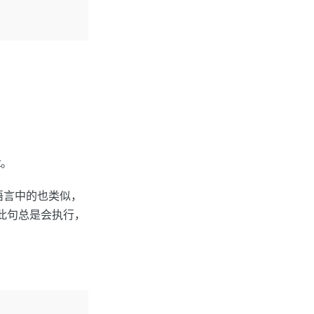
t。
等语言中的也类似，
，此句总是会执行，