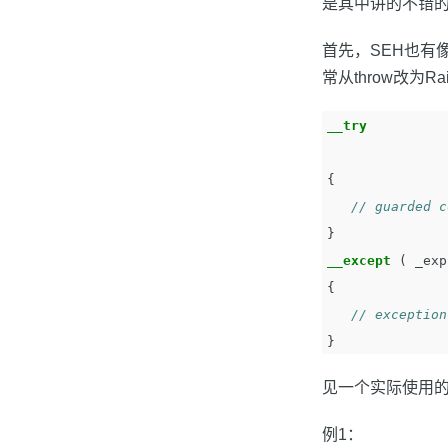
是其中讲的不错
首先，SEH也有像C
常从throw改为Ra
__try
{
// guarded c
}
__except
(
_exp
{
// exception
}
见一个实际使用
例1：