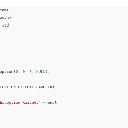
eam>
ws.h>
std
;
eption
(
0
,
0
,
0
,
NULL
);
CEPTION_EXECUTE_HANDLER
)
Exception Raised."
<<
endl
;