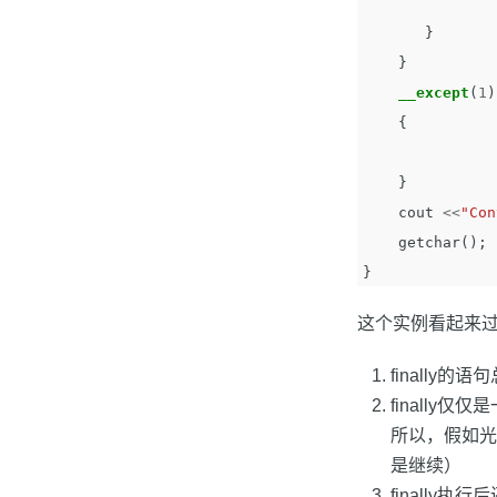
}
}
__except
(
1
)
{
}
cout
<<
"Con
getchar
();
}
这个实例看起来过于
finally的
finally仅
所以，假如光
是继续）
finally执