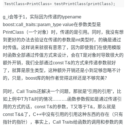
TestClass
<
PrintClass
>
testPrintClass
(
printClass
);
g_i会等于1，实际因为传递的typename
boost::call_traits
::param_type value在参数类型是
PrintClass（一个对象）时，传递的是引用。同时，我没有想
到更好的办法去验证在传递的参数是int类型时，的确是通过
时传值。这样说来就很有意思了，因为即使我们在使用模版
时函数全部通过传值方式来设计，会在T是对象时导致很大的
额外开销，我们全部通过const T&的方式来传递参数就好
了，就算是原生类型，这种额外开销还是小到足够忽略不计
的，只是，boost库的制作者觉得这样还是不够完美？
同时，Call Traits还解决一个问题，那就是”引用的引用”，比
如上例中T为T&时的情况……….函数参数假如是通过传递引
用的方式的话，const T&的参数，T又等于T&，那么就是
const T&&了，C++中没有引用的引用这种东西的存在（只有
指针的指针），事实上，Call Traits给函数的调用和参数的类