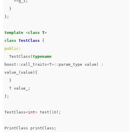
++
g_i
;
}
};
template
<
class
T
>
class
TestClass
{
public:
TestClass
(
typename
boost
::
call_traits
<
T
>::
param_type
value
)
:
value_
(
value
){
}
T
value_
;
};
TestClass
<
int
>
test
(
10
);
PrintClass
printClass
;