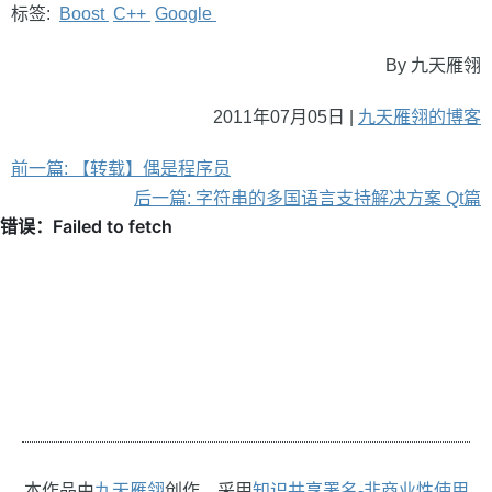
标签:
Boost
C++
Google
By 九天雁翎
2011年07月05日 |
九天雁翎的博客
前一篇: 【转载】偶是程序员
后一篇: 字符串的多国语言支持解决方案 Qt篇
本作品由
九天雁翎
创作，采用
知识共享署名-非商业性使用