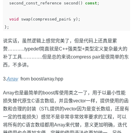
second_const_reference
second
()
const
;
void
swap
(
compressed_pair
&
y
);
};
说实话，虽然逻辑上感觉完美了，但是代码上还真是累
赘………..typedef简直就是C++强类型+类型定义复杂最大的
补丁工具………….但是总的来说compress pair是很简单的东
西，不多讲。
3.
Array
from boost/array.hpp
Array也是最简单的boost库使用类之一了，用于以最小性能
损失替代原生C语言数组，并且像vector一样，提供使用的函
数和合理的封装（STL提供的vector因为是变长数组，还是有
一定的性能损失）感觉不是非常非常效率要求的工程，可以
将所有的C语言数组都用Array来代替，意义更加明确，迭代
器使用也会更加方便，容器的使用语法也更加统一。另外，