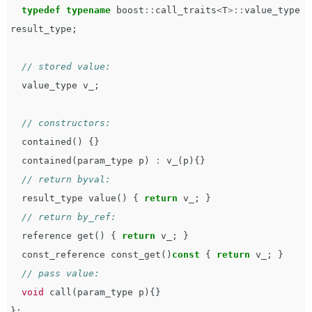
typedef
typename
boost
::
call_traits
<
T
>::
value_type
result_type
;
// stored value:
value_type
v_
;
// constructors:
contained
()
{}
contained
(
param_type
p
)
:
v_
(
p
){}
// return byval:
result_type
value
()
{
return
v_
;
}
// return by_ref:
reference
get
()
{
return
v_
;
}
const_reference
const_get
()
const
{
return
v_
;
}
// pass value:
void
call
(
param_type
p
){}
};