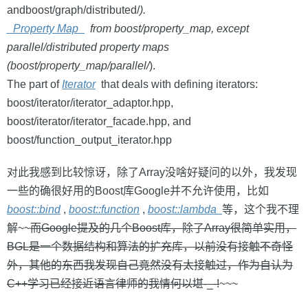
andboost/graph/distributed/
).
_Property Map_
from boost/property_map, except
parallel/distributed property maps
(boost/property_map/parallel/
).
The part of
Iterator
that deals with defining iterators:
boost/iterator/iterator_adaptor.hpp,
boost/iterator/iterator_facade.hpp, and
boost/function_output_iterator.hpp
对此我感到比较惊讶，除了Array没啥好疑问的以外，我发现
一些的确很好用的Boost库Google并不允许使用，比如
boost::bind
,
boost::function
,
boost::lambda
等，这个我不理
解~~
而Google提及的几个Boost库，除了Array很简单实用，
BGL是一个数据结构和算法的扩充库，以前没有接触不奇怪
外，其他的东西我发现自己竟然没有太接触过，作为自认为
C++学习已经接近语言律师的我情何以堪-_-!
~~~