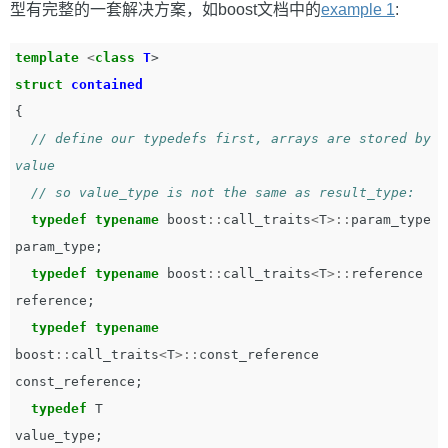
型有完整的一套解决方案，如boost文档中的
example 1
:
template
<
class
T
>
struct
contained
{
// define our typedefs first, arrays are stored by 
value
// so value_type is not the same as result_type:
typedef
typename
boost
::
call_traits
<
T
>::
param_type
param_type
;
typedef
typename
boost
::
call_traits
<
T
>::
reference
reference
;
typedef
typename
boost
::
call_traits
<
T
>::
const_reference
const_reference
;
typedef
T
value_type
;