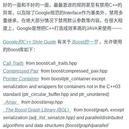
好的一面和不好的一面，最最激进的规则甚至有禁用C++的
异常，以及除了Google规范的Interface作为基类外，禁用多
重继承，在绝大部分情况下禁用默认参数等内容。在很大程
度上，Google是想把C++打造成效率高的JAVA来使用~~~~
Google的C++ Style Guide
有关于
Boost的一节
，允许使用
的Boost库如下：
Call Traits
from boost/call_traits.hpp
Compressed Pair
from boost/compressed_pair.hpp
Pointer Container
from boost/ptr_container except
serialization and wrappers for containers not in the C++03
standard (ptr_circular_buffer.hpp and ptr_unordered
)
_Array_
from boost/array.hpp
_The Boost Graph Library (BGL)_
from boost/graph, except
serialization (adj_list_serialize.hpp) and parallel/distributed
algorithms and data structures (boost/graph/parallel/