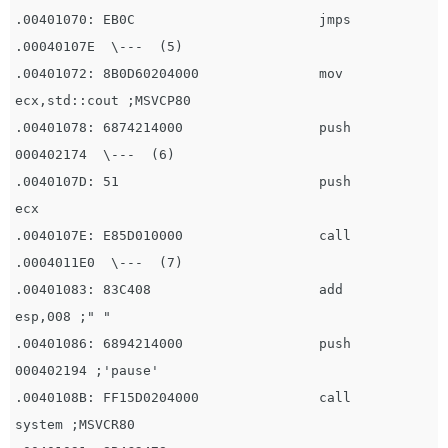
.00401070: EB0C                       jmps        
.00040107E  \---  (5)

.00401072: 8B0D60204000               mov         
ecx,std::cout ;MSVCP80

.00401078: 6874214000                 push        
000402174  \---  (6)

.0040107D: 51                         push        
ecx

.0040107E: E85D010000                 call       
.0004011E0  \---  (7)

.00401083: 83C408                     add         
esp,008 ;" "

.00401086: 6894214000                 push        
000402194 ;'pause'

.0040108B: FF15D0204000               call        
system ;MSVCR80
