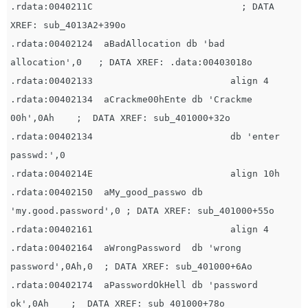
.rdata:0040211C                           ; DATA 
XREF: sub_4013A2+390o

.rdata:00402124  aBadAllocation db 'bad  
allocation',0   ; DATA XREF: .data:00403018o

.rdata:00402133                         align 4

.rdata:00402134  aCrackme00hEnte db 'Crackme 
00h',0Ah    ;  DATA XREF: sub_401000+32o

.rdata:00402134                         db 'enter 
passwd:',0

.rdata:0040214E                         align 10h

.rdata:00402150  aMy_good_passwo db 
'my.good.password',0 ; DATA XREF: sub_401000+55o

.rdata:00402161                         align 4

.rdata:00402164  aWrongPassword  db 'wrong 
password',0Ah,0  ; DATA XREF: sub_401000+6Ao

.rdata:00402174  aPasswordOkHell db 'password 