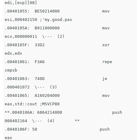
edi,[esp][08]

.00401055:  BE50214000                 mov         
esi,000402150 ;'my.good.pas

.0040105A:  B911000000                 mov         
ecx,000000011  \---  (2)

.0040105F:  33D2                       xor         
edx,edx

.00401061:  F3A6                       repe        
cmpsb

.00401063:  740D                       je          
.000401072  \---  (3)

.00401065:  A160204000                 mov         
eax,std::cout ;MSVCP80

**.0040106A: 6864214000                    push        
000402164  \---  (4)        **

.0040106F: 50                         push        
eax
