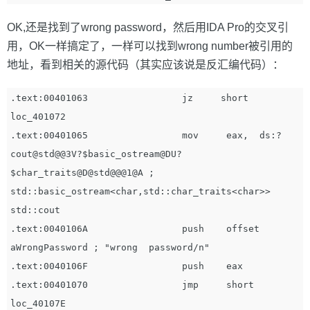
OK,还是找到了wrong password，然后用IDA Pro的交叉引
用，OK一样搞定了，一样可以找到wrong number被引用的
地址，看到相关的源代码（其实应该说是反汇编代码）：
.text:00401063                 jz     short 
loc_401072

.text:00401065                 mov     eax,  ds:?
cout@std@@3V?$basic_ostream@DU?
$char_traits@D@std@@@1@A ;  
std::basic_ostream<char,std::char_traits<char>> 
std::cout

.text:0040106A                 push    offset 
aWrongPassword ; "wrong  password/n"

.text:0040106F                 push    eax

.text:00401070                 jmp     short 
loc_40107E
