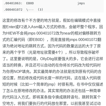
.00401063:  EB0D                       jmps        
这里的修改有个不方便的地方就是，假如在编辑模式中直接
按Enter或F2进入Asm输入方式的修改，会破坏整个程序，因
为HIEW不会将jmps 000401072改为near的相对偏移跳转方
式的汇编代码（即EB0D），而是直接将jmps 000401072翻
译为绝对地址的跳转方式，因为代码的数量远远的大于了原
来的两个字节（光是地址就需要4个），所以导致程序破坏
了。这里要说明的是，OllyDbg就要强大的多，它会进行这样
适当的转换，并且还可以自动的在你将长代码改为短代码时
为你用NOP填充。其实最简单的办法就是找到原有代码的合
适位置，然后修改成代码长度一样的代码，这在插入代码很
短的时候（比如一个简单的jmp）时很有用。在书中仅仅描述
了怎么在原地修改的办法。其实常用的办法还包括一种简单
的代码注入方式，即将某条指令换成跳转语句，跳转到某个
空地方，将我们要执行的代码放在那里，以前我甚至试过动