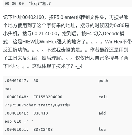
记下地址00402160，按F5 0 enter跳转到文件头，再搜寻哪
个地方使用到了这个字符串的地址，搜寻的时候因为0x86是
小头机，搜寻60 21 40 00，搜到后，按F4 切入Decode模
式，这是HIEW比WinHex强大的地方了。。。。WinHex不带
反汇编功能。。。。不过我奇怪的是。。作者最终还是用到
了工具来反汇编，然后理解。。。仅仅因为自己多搜寻了两
下地址。。。这就体现了技术了？-_-!
.00401047:  50                         push        
eax

.00401048:  FF1558204000               call        
??$?5DU?$char_traits@D@std@

.0040104E:  83C410                     add         
esp,010 ;" "

.00401051:  8D7C2408                   lea         