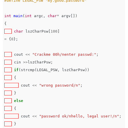
int
main
(
int
argc
,
char
*
argv
[])
{
char
lszCharPsw
[
100
]
=
{
0
};
cout
<<
"Crackme 00h/nenter passwd:"
;
cin
>>
lszCharPsw
;
if
(
strcmp
(
LEGAL_PSW
,
lszCharPsw
))
{
cout
<<
"wrong password/n"
;
}
else
{
cout
<<
"password ok/nhello, legal user!/n"
;
}