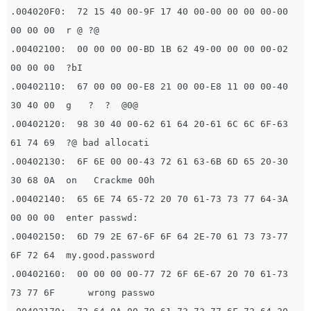
.004020F0:  72 15 40 00-9F 17 40 00-00 00 00 00-00 
00 00 00  r @ ?@          

.00402100:  00 00 00 00-BD 1B 62 49-00 00 00 00-02 
00 00 00  ?bI         

.00402110:  67 00 00 00-E8 21 00 00-E8 11 00 00-40 
30 40 00  g   ?  ?  @0@  

.00402120:  98 30 40 00-62 61 64 20-61 6C 6C 6F-63 
61 74 69  ?@ bad allocati 

.00402130:  6F 6E 00 00-43 72 61 63-6B 6D 65 20-30 
30 68 0A  on   Crackme 00h  

.00402140:  65 6E 74 65-72 20 70 61-73 73 77 64-3A 
00 00 00  enter passwd:    

.00402150:  6D 79 2E 67-6F 6F 64 2E-70 61 73 73-77 
6F 72 64  my.good.password 

.00402160:  00 00 00 00-77 72 6F 6E-67 20 70 61-73 
73 77 6F      wrong passwo 
