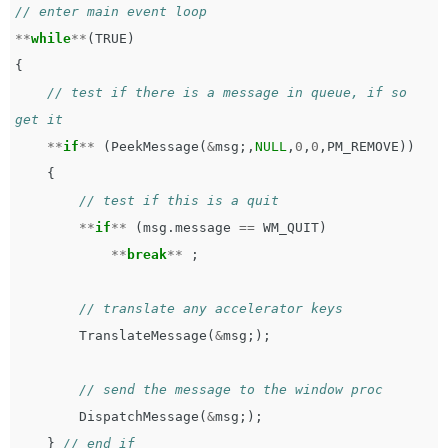
// enter main event loop   
**
while
**
(
TRUE
)
{
// test if there is a message in queue, if so 
get it   
**
if
**
(
PeekMessage
(
&
msg
;,
NULL
,
0
,
0
,
PM_REMOVE
))
{
// test if this is a quit   
**
if
**
(
msg
.
message
==
WM_QUIT
)
**
break
**
;
// translate any accelerator keys   
TranslateMessage
(
&
msg
;);
// send the message to the window proc   
DispatchMessage
(
&
msg
;);
}
// end if