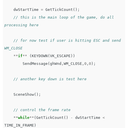
dwStartTime
=
GetTickCount
();
// this is the main loop of the game, do all 
processing here
// for now test if user is hitting ESC and send 
WM_CLOSE   
**
if
**
(
KEYDOWN
(
VK_ESCAPE
))
SendMessage
(
ghWnd
,
WM_CLOSE
,
0
,
0
);
// another key down is test here
SceneShow
();
// control the frame rate   
**
while
**
(
GetTickCount
()
-
dwStartTime
<
TIME_IN_FRAME
)