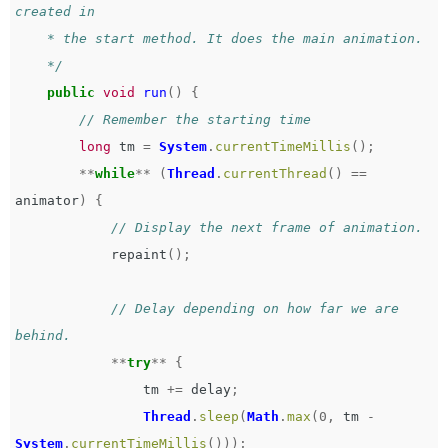
created in   

    * the start method. It does the main animation.   

    */
public
void
run
()
{
// Remember the starting time   
long
tm
=
System
.
currentTimeMillis
();
**
while
**
(
Thread
.
currentThread
()
==
animator
)
{
// Display the next frame of animation.   
repaint
();
// Delay depending on how far we are 
behind.   
**
try
**
{
tm
+=
delay
;
Thread
.
sleep
(
Math
.
max
(
0
,
tm
-
System
.
currentTimeMillis
()));