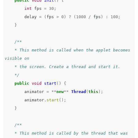
public
void
init
()
{
int
fps
=
30
;
delay
=
(
fps
>
0
)
?
(
1000
/
fps
)
:
100
;
}
/**   

    * This method is called when the applet becomes 
visible on   

    * the screen. Create a thread and start it.   

    */
public
void
start
()
{
animator
=
**
new
**
Thread
(
this
);
animator
.
start
();
}
/**   

    * This method is called by the thread that was 