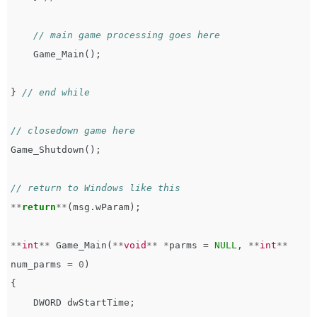
// main game processing goes here   
Game_Main
();
}
// end while
// closedown game here   
Game_Shutdown
();
// return to Windows like this   
**
return
**
(
msg
.
wParam
);
**
int
**
Game_Main
(
**
void
**
*
parms
=
NULL
,
**
int
**
num_parms
=
0
)
{
DWORD
dwStartTime
;