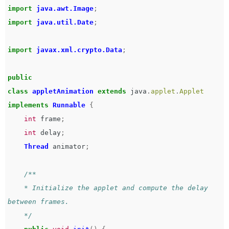
import
java.awt.Image
;
import
java.util.Date
;
import
javax.xml.crypto.Data
;
public
class
appletAnimation
extends
java
.
applet
.
Applet
implements
Runnable
{
int
frame
;
int
delay
;
Thread
animator
;
/**   

    * Initialize the applet and compute the delay 
between frames.   

    */