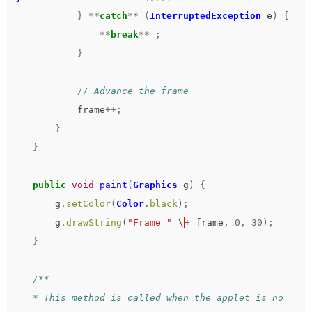
}
**
catch
**
(
InterruptedException
e
)
{
**
break
**
;
}
// Advance the frame   
frame
++;
}
}
public
void
paint
(
Graphics
g
)
{
g
.
setColor
(
Color
.
black
);
g
.
drawString
(
"Frame "
\
+
frame
,
0
,
30
);
}
/**   

    * This method is called when the applet is no 