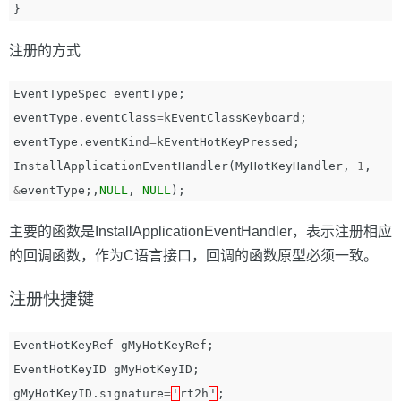
}
注册的方式
EventTypeSpec
eventType
;
eventType
.
eventClass
=
kEventClassKeyboard
;
eventType
.
eventKind
=
kEventHotKeyPressed
;
InstallApplicationEventHandler
(
MyHotKeyHandler
,
1
,
&
eventType
;,
NULL
,
NULL
);
主要的函数是InstallApplicationEventHandler，表示注册相应
的回调函数，作为C语言接口，回调的函数原型必须一致。
注册快捷键
EventHotKeyRef
gMyHotKeyRef
;
EventHotKeyID
gMyHotKeyID
;
gMyHotKeyID
.
signature
=
'
rt2h
'
;