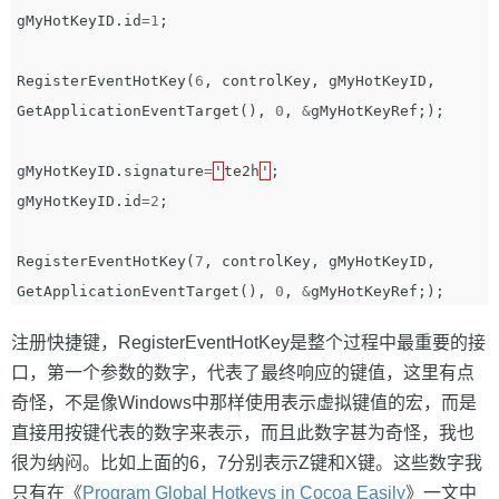
gMyHotKeyID
.
id
=
1
;
RegisterEventHotKey
(
6
,
controlKey
,
gMyHotKeyID
,
GetApplicationEventTarget
(),
0
,
&
gMyHotKeyRef
;);
gMyHotKeyID
.
signature
=
'
te2h
'
;
gMyHotKeyID
.
id
=
2
;
RegisterEventHotKey
(
7
,
controlKey
,
gMyHotKeyID
,
GetApplicationEventTarget
(),
0
,
&
gMyHotKeyRef
;);
注册快捷键，RegisterEventHotKey是整个过程中最重要的接
口，第一个参数的数字，代表了最终响应的键值，这里有点
奇怪，不是像Windows中那样使用表示虚拟键值的宏，而是
直接用按键代表的数字来表示，而且此数字甚为奇怪，我也
很为纳闷。比如上面的6，7分别表示Z键和X键。这些数字我
只有在《
Program Global Hotkeys in Cocoa Easily
》一文中