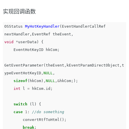
实现回调函数
OSStatus
MyHotKeyHandler
(
EventHandlerCallRef
nextHandler
,
EventRef
theEvent
,
void
*
userData
)
{
EventHotKeyID
hkCom
;
GetEventParameter
(
theEvent
,
kEventParamDirectObject
,
t
ypeEventHotKeyID
,
NULL
,
sizeof
(
hkCom
),
NULL
,
&
hkCom
;);
int
l
=
hkCom
.
id
;
switch
(
l
)
{
case
1
:
//do something
convertRtfToHtml
();
break
;