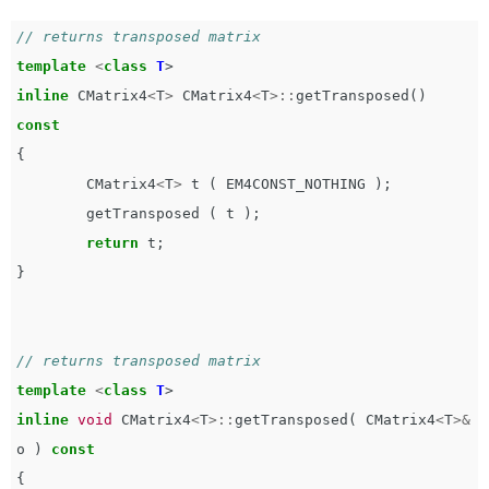
// returns transposed matrix
template
<
class
T
>
inline
CMatrix4
<
T
>
CMatrix4
<
T
>::
getTransposed
()
const
{
CMatrix4
<
T
>
t
(
EM4CONST_NOTHING
);
getTransposed
(
t
);
return
t
;
}
// returns transposed matrix
template
<
class
T
>
inline
void
CMatrix4
<
T
>::
getTransposed
(
CMatrix4
<
T
>&
o
)
const
{