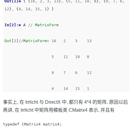
Out[1]=
{
{
16
,
2
,
3
,
13
}
,
{
5
,
11
,
10
,
8
}
,
{
9
,
7
,
6
,
12
}
,
{
4
,
14
,
15
,
1
}
}
In[2]:=
A
//
MatrixForm
Out
[
2
]
//
MatrixForm
=
16
2
3
13
5
11
10
8
9
7
6
12
4
14
15
1
事实上, 在 Irrlicht 与 DirectX 中, 都只有 4*4 的矩阵, 原因以后
再讲, 在 Irrlicht 中矩阵用模板类 CMatrix4 表示, 并且有
typedef CMatrix4 matrix4;