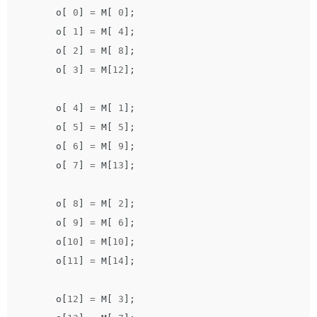
o
[
0
]
=
M
[
0
];
o
[
1
]
=
M
[
4
];
o
[
2
]
=
M
[
8
];
o
[
3
]
=
M
[
12
];
o
[
4
]
=
M
[
1
];
o
[
5
]
=
M
[
5
];
o
[
6
]
=
M
[
9
];
o
[
7
]
=
M
[
13
];
o
[
8
]
=
M
[
2
];
o
[
9
]
=
M
[
6
];
o
[
10
]
=
M
[
10
];
o
[
11
]
=
M
[
14
];
o
[
12
]
=
M
[
3
];