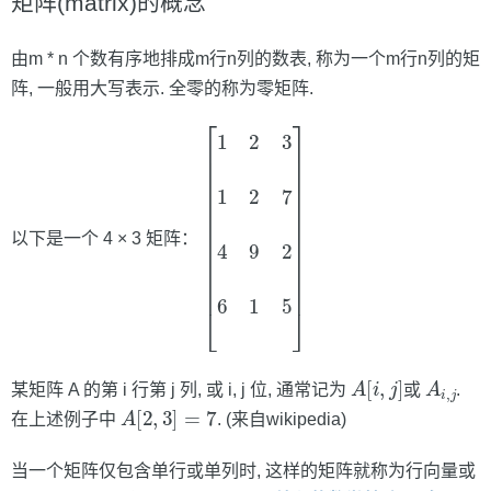
矩阵(matrix)的概念
由m * n 个数有序地排成m行n列的数表, 称为一个m行n列的矩
阵, 一般用大写表示. 全零的称为零矩阵.
[
1
2
3
1
2
7
4
9
2
6
1
5
]
以下是一个 4 × 3 矩阵：
A
[
i
,
j
]
A
i
,
j
某矩阵 A 的第 i 行第 j 列, 或 i, j 位, 通常记为
或
.
A
[
2
,
3
]
=
7
在上述例子中
. (来自wikipedia)
当一个矩阵仅包含单行或单列时, 这样的矩阵就称为行向量或