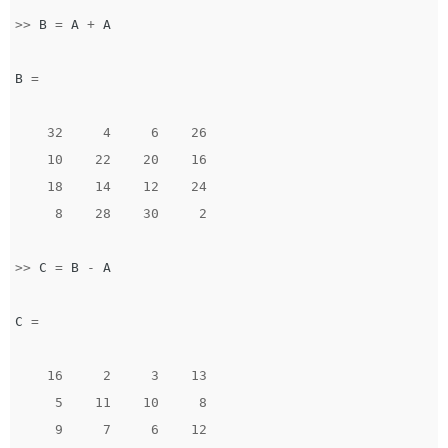
>>
B
=
A
+
A
B
=
32
4
6
26
10
22
20
16
18
14
12
24
8
28
30
2
>>
C
=
B
-
A
C
=
16
2
3
13
5
11
10
8
9
7
6
12