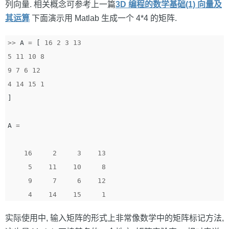
列向量. 相关概念可参考上一篇
3D 编程的数学基础(1) 向量及
其运算
下面演示用 Matlab 生成一个 4*4 的矩阵.
>>
A
=
[
16
2
3
13
5
11
10
8
9
7
6
12
4
14
15
1
]
A
=
16
2
3
13
5
11
10
8
9
7
6
12
4
14
15
1
实际使用中, 输入矩阵的形式上非常像数学中的矩阵标记方法,