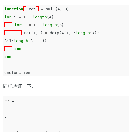
function
ret
=
mul
(
A
,
B
)
for
i
=
1
:
length
(
A
)
for
j
=
1
:
length
(
B
)
ret
(
i
,
j
)
=
dotp
(
A
(
i
,
1
:
length
(
A
)),
B
(
1
:
length
(
B
),
j
))
end
end
endfunction
同样验证一下：
>>
E
E
=