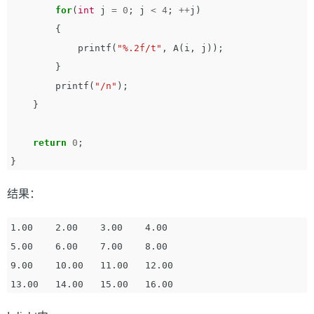
for
(
int
j
=
0
;
j
<
4
;
++
j
)
{
printf
(
"%.2f/t"
,
A
(
i
,
j
));
}
printf
(
"/n"
);
}
return
0
;
}
结果：
1.00    2.00    3.00    4.00

5.00    6.00    7.00    8.00

9.00    10.00   11.00   12.00
