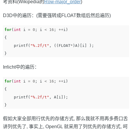
考资料(Wikipedia的
Row-major_order
)
D3D中的遍历：(需要强转成FLOAT数组后然后遍历)
for
(
int
i
=
0
;
i
<
16
;
++
i
)
{
printf
(
"%.2f/t"
,
((
FLOAT
*
)
A
)[
i
]
);
}
Irrlicht中的遍历：
for
(
int
i
=
0
;
i
<
16
;
++
i
)
{
printf
(
"%.2f/t"
,
A
[
i
]);
}
假如大家全部用行优先的存储方式, 那么我就不用再多费口舌
讲列优先了, 事实上, OpenGL 就采用了列优先的存储方式, 呵