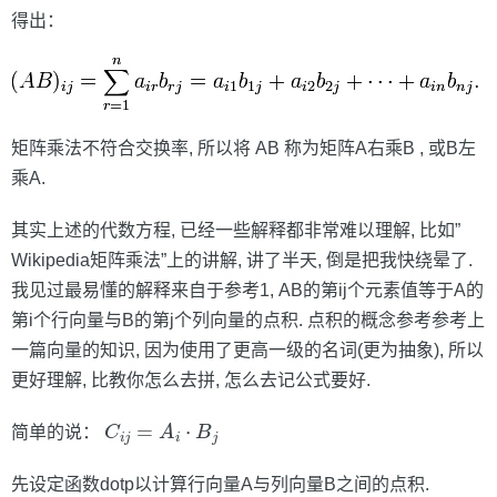
得出：
矩阵乘法不符合交换率, 所以将 AB 称为矩阵A右乘B , 或B左
乘A.
其实上述的代数方程, 已经一些解释都非常难以理解, 比如”
Wikipedia矩阵乘法”上的讲解, 讲了半天, 倒是把我快绕晕了.
我见过最易懂的解释来自于参考1, AB的第ij个元素值等于A的
第i个行向量与B的第j个列向量的点积. 点积的概念参考参考上
一篇向量的知识, 因为使用了更高一级的名词(更为抽象), 所以
更好理解, 比教你怎么去拼, 怎么去记公式要好.
C
i
j
=
A
i
⋅
B
j
简单的说：
先设定函数dotp以计算行向量A与列向量B之间的点积.