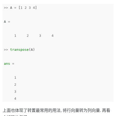
>>
A
=
[
1
2
3
4
]
A
=
1
2
3
4
>>
transpose
(
A
)
ans
=
1
2
3
4
上面也体现了转置最常用的用法, 将行向量转为列向量. 再看