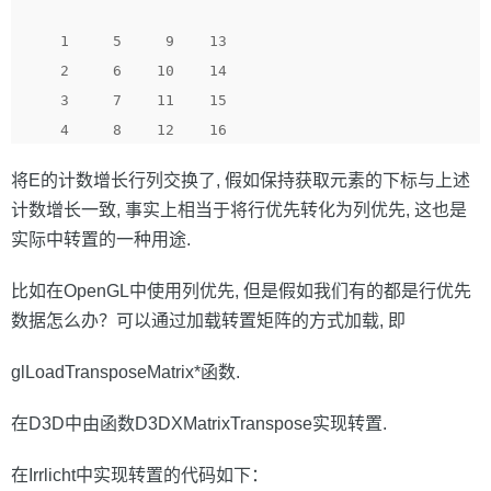
1
5
9
13
2
6
10
14
3
7
11
15
4
8
12
16
将E的计数增长行列交换了, 假如保持获取元素的下标与上述
计数增长一致, 事实上相当于将行优先转化为列优先, 这也是
实际中转置的一种用途.
比如在OpenGL中使用列优先, 但是假如我们有的都是行优先
数据怎么办？可以通过加载转置矩阵的方式加载, 即
glLoadTransposeMatrix*函数.
在D3D中由函数D3DXMatrixTranspose实现转置.
在Irrlicht中实现转置的代码如下：