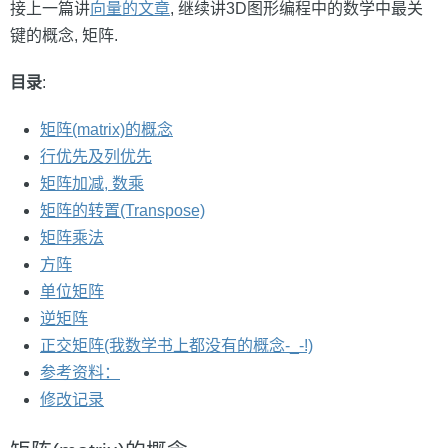
接上一篇讲
向量的文章
, 继续讲3D图形编程中的数学中最关
键的概念, 矩阵.
目录
:
矩阵(matrix)的概念
行优先及列优先
矩阵加减, 数乘
矩阵的转置(Transpose)
矩阵乘法
方阵
单位矩阵
逆矩阵
正交矩阵(我数学书上都没有的概念-_-!)
参考资料：
修改记录