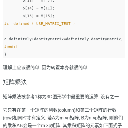
o
[
13
]
=
M
[
7
];
o
[
14
]
=
M
[
11
];
o
[
15
]
=
M
[
15
];
o
.
definitelyIdentityMatrix
=
definitelyIdentityMatrix
;
}
理解上应该很简单, 因为转置本身就很简单.
矩阵乘法
矩阵乘法被参考1称为3D图形学中最重要的运算, 没有之一.
它只有在第一个矩阵的列数(column)和第二个矩阵的行数
(row)相同时才有定义. 若A为m ×n矩阵, B为n ×p矩阵, 则他们
的乘积AB会是一个m ×p矩阵. 其乘积矩阵的元素如下面式子