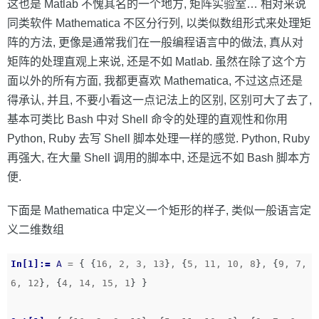
这也是 Matlab 不愧其名的一个地方, 矩阵实验室… 相对来说
同类软件 Mathematica 不区分行列, 以类似数组形式来处理矩
阵的方法, 更像是通常我们在一般编程语言中的做法, 真从对
矩阵的处理直观上来说, 还是不如 Matlab. 虽然在除了这个方
面以外的所有方面, 我都更喜欢 Mathematica, 不过这点还是
得承认, 并且, 不要小看这一点记法上的区别, 区别可大了去了,
基本可类比 Bash 中对 Shell 命令的处理的直观性和你用
Python, Ruby 去写 Shell 脚本处理一样的感觉. Python, Ruby
再强大, 在大量 Shell 调用的脚本中, 还是远不如 Bash 脚本方
便.
下面是 Mathematica 中定义一个矩形的样子, 类似一般语言定
义二维数组
In[1]:=
A
=
{
{
16
,
2
,
3
,
13
}
,
{
5
,
11
,
10
,
8
}
,
{
9
,
7
,
6
,
12
}
,
{
4
,
14
,
15
,
1
}
}