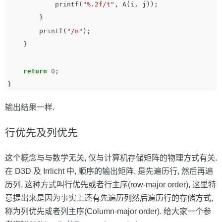
printf
(
"%.2f/t"
,
A
(
i
,
j
));
}
printf
(
"/n"
);
}
return
0
;
}
输出结果一样.
行优先及列优先
这个概念与与数学无关, 仅与计算机存储矩阵的物理方式有关.
在 D3D 及 Irrlicht 中, 顺序的输出矩阵, 是先遍历行, 然后再遍
历列, 这种方式叫行优先或者行主序(row-major order), 这里特
意提出来是因为事实上还有先遍历列然后遍历行的存储方式,
称为列优先或者列主序(Column-major order). 给大家一个参