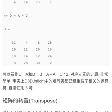
4
14
15
1
>>
D
=
A
*
2
D
=
32
4
6
26
10
22
20
16
18
14
12
24
8
28
30
2
可以看到C = A和D = B = A + A = C * 2, 对应元素的计算, 非常
简单. 事实上D3D,Irrlicht中的矩阵类都已经重载了相关的运算
符, 直接使用即可.
矩阵的转置(Transpose)