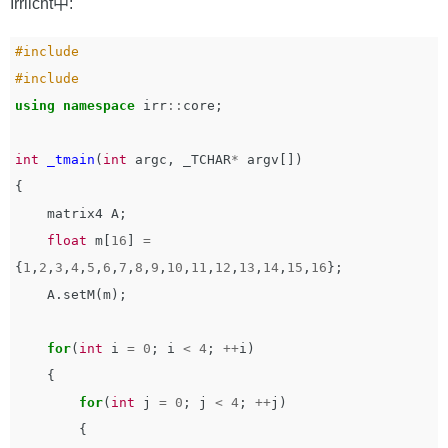
Irrlicht中:
#include 

using
namespace
irr
::
core
;
int
_tmain
(
int
argc
,
_TCHAR
*
argv
[])
{
matrix4
A
;
float
m
[
16
]
=
{
1
,
2
,
3
,
4
,
5
,
6
,
7
,
8
,
9
,
10
,
11
,
12
,
13
,
14
,
15
,
16
};
A
.
setM
(
m
);
for
(
int
i
=
0
;
i
<
4
;
++
i
)
{
for
(
int
j
=
0
;
j
<
4
;
++
j
)
{