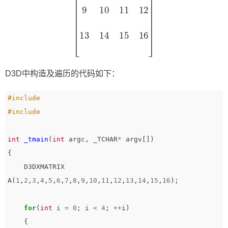
D3D中构造及遍历的代码如下：
#include 

int
_tmain
(
int
argc
,
_TCHAR
*
argv
[])
{
D3DXMATRIX
A
(
1
,
2
,
3
,
4
,
5
,
6
,
7
,
8
,
9
,
10
,
11
,
12
,
13
,
14
,
15
,
16
);
for
(
int
i
=
0
;
i
<
4
;
++
i
)
{