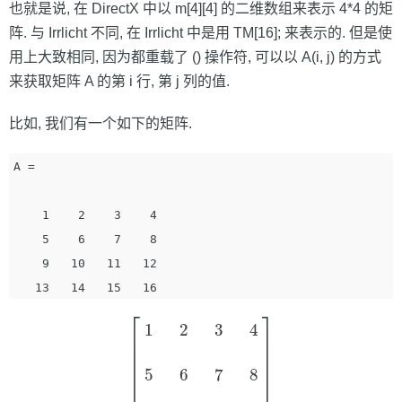
也就是说, 在 DirectX 中以 m[4][4] 的二维数组来表示 4*4 的矩
阵. 与 Irrlicht 不同, 在 Irrlicht 中是用 TM[16]; 来表示的. 但是使
用上大致相同, 因为都重载了 () 操作符, 可以以 A(i, j) 的方式
来获取矩阵 A 的第 i 行, 第 j 列的值.
比如, 我们有一个如下的矩阵.
A =

    1    2    3    4

    5    6    7    8

    9   10   11   12

[
1
2
3
4
5
6
7
8
9
10
11
12
13
14
15
16
]