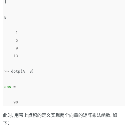
]
B
=
1
5
9
13
>>
dotp
(
A
,
B
)
ans
=
90
此时, 用带上点积的定义实现两个向量的矩阵乘法函数, 如
下：