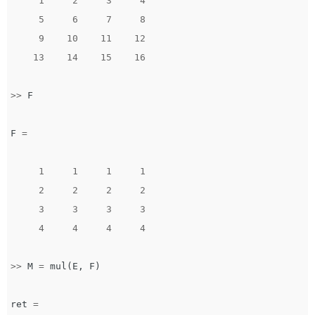
1
2
3
4
5
6
7
8
9
10
11
12
13
14
15
16
>>
F
F
=
1
1
1
1
2
2
2
2
3
3
3
3
4
4
4
4
>>
M
=
mul
(
E
,
F
)
ret
=