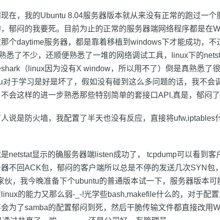
现在，我的Ubuntu 8.04服务器版本就从来没有正常的跑过一
，郁闷的我要死。目前为止的正常的服务器端网络程序都是在Win
个daytime服务器，都是靠着移植到windows下才能成功，
悉了不少，还顺便熟悉了一堆的网络调试工具，linux下的netstat,
ireshark（linux因为没有X window，所以用不了）倒是真熟
ntu对于学习是好是坏了，假如没有碰到这么多问题的话，我不会
不会这样的进一步熟悉那些特别简单的套接口API,真是，郁闷
说是防火墙，我配置了半天也没有反应，直接将ufw,iptable
etstat显示的确服务器端listen成功了， tcpdump可以看到
器不回ACK包，郁闷的客户端所以总是不停的发送几次SYN包，然后
怪的家伙，我今晚准备下个ubuntu的普通版本试一下，服务器版本
nux的能力又那么弱-_-!光学些bash,makefile什么的，对
会为了samba的配置郁闷到死，然后干脆传输文件都直接改用Wi