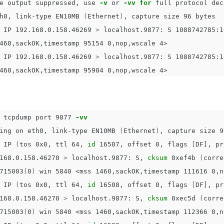
e output suppressed, use 
-v
 or 
-vv
for 
full protocol dec
h0, link-type EN10MB 
(
Ethernet
)
, capture size 96 bytes

 IP 192.168.0.158.46269 
>
 localhost.9877: S 1088742785:1
460,sackOK,timestamp 95154 0,nop,wscale 4>

 IP 192.168.0.158.46269 
>
 localhost.9877: S 1088742785:1
 
tcpdump port 9877 
-vv
ing on eth0, link-type EN10MB 
(
Ethernet
)
, capture size 9
 IP 
(
tos 0x0, ttl 64, 
id 
16507, offset 0, flags 
[
DF], pr
168.0.158.46270 
>
 localhost.9877: S, 
cksum 
0xef4b 
(
corre
715003
(
0
)
 win 5840 <mss 1460,sackOK,timestamp 111616 0,n
 IP 
(
tos 0x0, ttl 64, 
id 
16508, offset 0, flags 
[
DF], pr
168.0.158.46270 
>
 localhost.9877: S, 
cksum 
0xec5d 
(
corre
715003
(
0
)
 win 5840 <mss 1460,sackOK,timestamp 112366 0,n