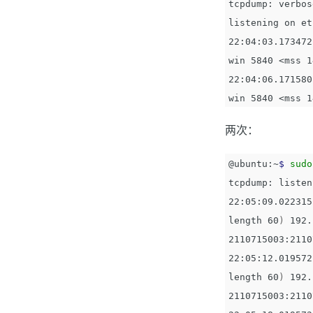
tcpdump: verbos
listening on et
22:04:03.173472
win 5840 <mss 1
22:04:06.171580
两次：
@ubuntu:~
$ 
sudo
tcpdump: listen
22:05:09.022315
length 60
)
 192.
2110715003:2110
22:05:12.019572
length 60
)
 192.
2110715003:2110