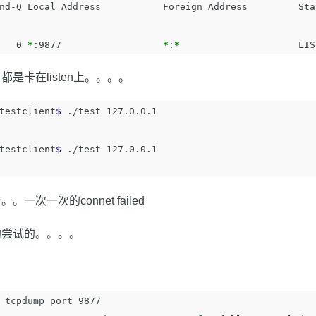
nd-Q Local Address           Foreign Address         Stat
   0 
*
:9877                  
*
:
*
是卡在listen上。。。。
testclient
$ 
./test 127.0.0.1

testclient
$ 
./test 127.0.0.1

一次一次的connet failed
的尝试的。。。。
 
tcpdump port 9877
