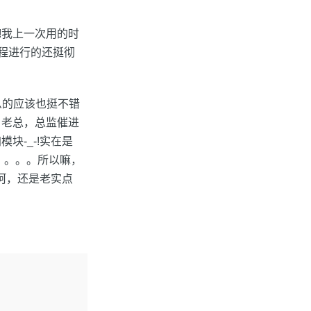
-!我上一次用的时
工程进行的还挺彻
什么的应该也挺不错
，老总，总监催进
-_-!实在是
唉。。。。所以嘛，
呵，还是老实点