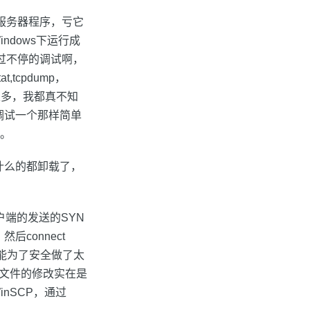
个服务器程序，亏它
dows下运行成
不过不停的调试啊，
tcpdump，
悉了很多，我都真不知
调试一个那样简单
了。
s什么的都卸载了，
客户端的发送的SYN
connect
可能为了安全做了太
于配置文件的修改实在是
nSCP，通过