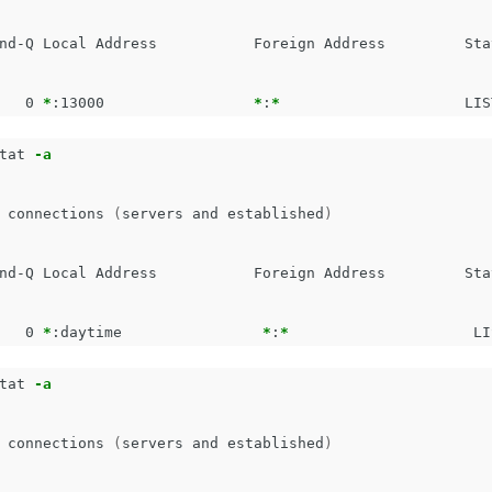
nd-Q Local Address           Foreign Address         Stat
   0 
*
:13000                 
*
:
*
tat 
-a
 connections 
(
servers and established
)
nd-Q Local Address           Foreign Address         Stat
   0 
*
:daytime                
*
:
*
tat 
-a
 connections 
(
servers and established
)