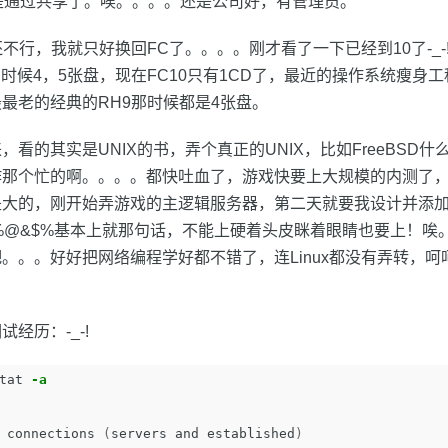
是通过共享了。唉。。。。还是公司好，有管理员。
本还不行，我就只好换回FC了。。。。刚才看了一下已经到10了-_
那时候4，5张盘，现在FC10只有1CD了，最近的操作系统瘦身
最老的经典的RH9那时候都是4张盘。
，看的其实是UNIX的书，弄个真正的UNIX，比如FreeBSD
作那个忙的啊。。。。都快吐血了，游戏快要上大规模的内测了
大的，刚开始弄游戏的主逻辑服务器，第二天就要我设计并添加模块
$^$%@&$%基本上就那句话，不能上硬着头皮眯着眼睛也要上！
。。。好好把网络编程学好都不错了，连Linux都没有弄转，呵
经历：-_-!
tat 
-a
 connections 
(
servers and established
)