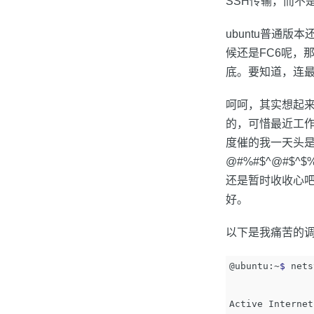
SSH传输，而不
ubuntu普通版
候还是FC6呢，
底。要知道，连最
呵呵，其实想起来
的，可惜最近工
度催的我一天头是
@#%#$^@#
还是暂时收收心吧
好。
以下是我痛苦的调试
@ubuntu:~
$ 
nets
Active Internet