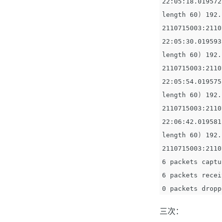
22:05:18.019572
length 60
)
 192.
2110715003:2110
22:05:30.019593
length 60
)
 192.
2110715003:2110
22:05:54.019575
length 60
)
 192.
2110715003:2110
22:06:42.019581
length 60
)
 192.
2110715003:2110
6 packets captu
6 packets recei
三次：