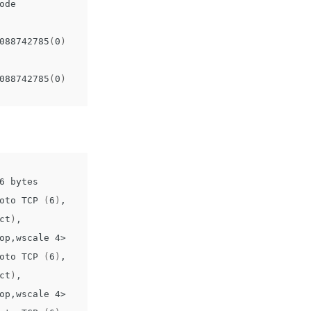
ode

088742785
(
0
)
088742785
(
0
)
6 bytes

oto TCP 
(
6
)
, 
ct
)
, 
op,wscale 4>

oto TCP 
(
6
)
, 
ct
)
, 
op,wscale 4>
