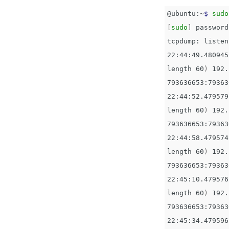
@ubuntu:~
$ 
sudo
[
sudo
]
 password
tcpdump: listen
22:44:49.480945
length 60
)
 192.
793636653:79363
22:44:52.479579
length 60
)
 192.
793636653:79363
22:44:58.479574
length 60
)
 192.
793636653:79363
22:45:10.479576
length 60
)
 192.
793636653:79363
22:45:34.479596