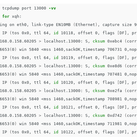
 
tcpdump port 13000 
-vv
 
for 
xqh:

ing on eth0, link-type EN10MB 
(
Ethernet
)
, capture size 9
 IP 
(
tos 0x0, ttl 64, 
id 
10118, offset 0, flags 
[
DF], pr
168.0.158.60205 
>
 localhost.13000: S, 
cksum 
0xebc4 
(
corr
6653
(
0
)
 win 5840 <mss 1460,sackOK,timestamp 706731 0,nop
 IP 
(
tos 0x0, ttl 64, 
id 
10119, offset 0, flags 
[
DF], pr
168.0.158.60205 
>
 localhost.13000: S, 
cksum 
0xe8d6 
(
corr
6653
(
0
)
 win 5840 <mss 1460,sackOK,timestamp 707481 0,nop
 IP 
(
tos 0x0, ttl 64, 
id 
10120, offset 0, flags 
[
DF], pr
168.0.158.60205 
>
 localhost.13000: S, 
cksum 
0xe2fa 
(
corr
6653
(
0
)
 win 5840 <mss 1460,sackOK,timestamp 708981 0,nop
 IP 
(
tos 0x0, ttl 64, 
id 
10121, offset 0, flags 
[
DF], pr
168.0.158.60205 
>
 localhost.13000: S, 
cksum 
0xd742 
(
corr
6653
(
0
)
 win 5840 <mss 1460,sackOK,timestamp 711981 0,nop
 IP 
(
tos 0x0, ttl 64, 
id 
10122, offset 0, flags 
[
DF], pr