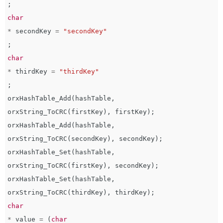
;
char
*
secondKey
=
"secondKey"
;
char
*
thirdKey
=
"thirdKey"
;
orxHashTable_Add
(
hashTable
,
orxString_ToCRC
(
firstKey
),
firstKey
);
orxHashTable_Add
(
hashTable
,
orxString_ToCRC
(
secondKey
),
secondKey
);
orxHashTable_Set
(
hashTable
,
orxString_ToCRC
(
firstKey
),
secondKey
);
orxHashTable_Set
(
hashTable
,
orxString_ToCRC
(
thirdKey
),
thirdKey
);
char
*
value
=
(
char