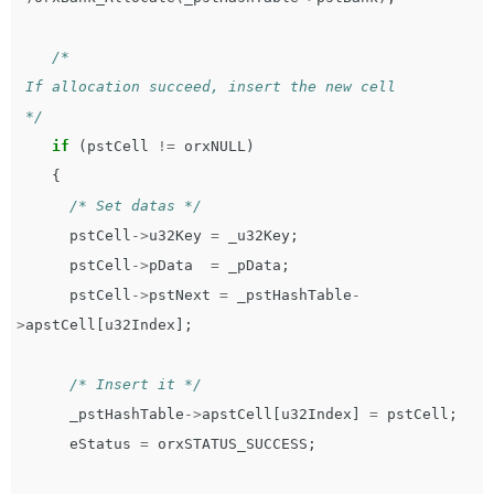
/*  

 If allocation succeed, insert the new cell   

 */
if
(
pstCell
!=
orxNULL
)
{
/* Set datas */
pstCell
->
u32Key
=
_u32Key
;
pstCell
->
pData
=
_pData
;
pstCell
->
pstNext
=
_pstHashTable
-
>
apstCell
[
u32Index
];
/* Insert it */
_pstHashTable
->
apstCell
[
u32Index
]
=
pstCell
;
eStatus
=
orxSTATUS_SUCCESS
;