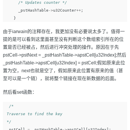
/* Updates counter */
_pstHashTable
->
u32Counter
++
;
}
由于iarwain的注释存在，我更加没有必要说太多了。值得一
提的是可以看到这里面甚至没有判断这个数组索引所在的位
置是否已经被占，然后进行冲突处理的操作。原因在于先
pstCell->pstNext = _pstHashTable->apstCell[u32Index];然后
_pstHashTable->apstCell[u32Index] = pstCell;假如原来此位
置为空，next也就是空了，假如原来此位置有原来的值（甚
至可以是一个链），就将整个链接在现在新数据的后面。
然后看set函数：
/*  

 Traverse to find the key   

 */
pstCell
=
_pstHashTable
->
apstCell
[
u32Index
];