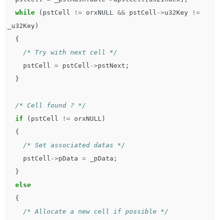
while
(
pstCell
!=
orxNULL
&&
pstCell
->
u32Key
!=
_u32Key
)
{
/* Try with next cell */
pstCell
=
pstCell
->
pstNext
;
}
/* Cell found ? */
if
(
pstCell
!=
orxNULL
)
{
/* Set associated datas */
pstCell
->
pData
=
_pData
;
}
else
{
/* Allocate a new cell if possible */