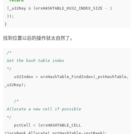
return
(
_u32Key
&
(
orxHASHTABLE_KU32_INDEX_SIZE
-
1
));
}
找到位置以后的操作就太自然了。
/*  

 Get the hash table index   

 */
u32Index
=
orxHashTable_FindIndex
(
_pstHashTable
,
_u32Key
);
/*  

 Allocate a new cell if possible   

 */
pstCell
=
(
orxHASHTABLE_CELL
*
)
orxBank_Allocate
(
_pstHashTable
->
pstBank
);