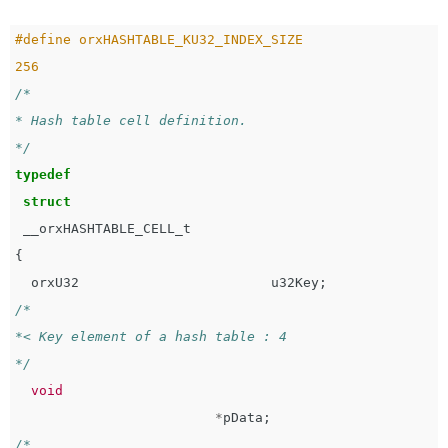
#define orxHASHTABLE_KU32_INDEX_SIZE                         
/*

* Hash table cell definition.

*/
typedef
struct
__orxHASHTABLE_CELL_t
{
orxU32
u32Key
;
/*

*< Key element of a hash table : 4

*/
void
*
pData
;
/*
