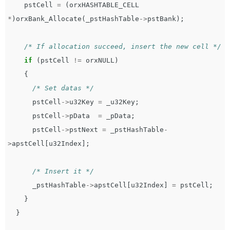
pstCell
=
(
orxHASHTABLE_CELL
*
)
orxBank_Allocate
(
_pstHashTable
->
pstBank
);
/* If allocation succeed, insert the new cell */
if
(
pstCell
!=
orxNULL
)
{
/* Set datas */
pstCell
->
u32Key
=
_u32Key
;
pstCell
->
pData
=
_pData
;
pstCell
->
pstNext
=
_pstHashTable
-
>
apstCell
[
u32Index
];
/* Insert it */
_pstHashTable
->
apstCell
[
u32Index
]
=
pstCell
;
}
}