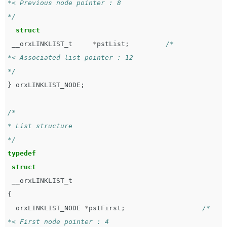
*< Previous node pointer : 8

*/
struct
__orxLINKLIST_t
*
pstList
;
/*

*< Associated list pointer : 12

*/
}
orxLINKLIST_NODE
;
/*

* List structure

*/
typedef
struct
__orxLINKLIST_t
{
orxLINKLIST_NODE
*
pstFirst
;
/*

*< First node pointer : 4
