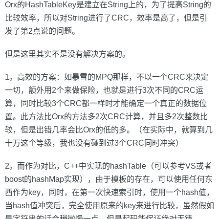
Orx的HashTableKey是建立在String上的，为了提高String的
比较效率，所以对String进行了CRC，效率是高了，但是引
发了第2点说的问题。
但是这里其实不是没有解决方案的。
1。高效的方案：如暴雪的MPQ那样，不以一个CRC来决定
一切，额外用2个来做保险，也就是进行3次不同的CRC运
算，同时比较3个CRC都一样时才能确定一个真正的数据位
置。此方法比Orx的方法多2次CRC计算，并且多2次整数比
较，但是出错几率会比Orx的低的多。（在实际中，就算到几
十万这个等级，我也没有碰到过3个CRC同时冲突）
2。而作为对比，C++中实现的hashTable（可以参考VS或者
boost的hashMap实现），由于模板的存在，可以使用任何东
西作为key，同时，在第一次快速索引时，使用一个hash值，
当hash值冲突后，完全使用原来的key来进行比较，虽然假如
是字符串的话会稍微慢一点，但是起码能保证绝对无错。