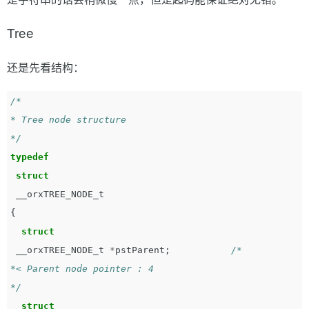
Tree
还是先看结构：
/*

* Tree node structure

*/
typedef
struct
__orxTREE_NODE_t
{
struct
__orxTREE_NODE_t
*
pstParent
;
/*

*< Parent node pointer : 4

*/
struct