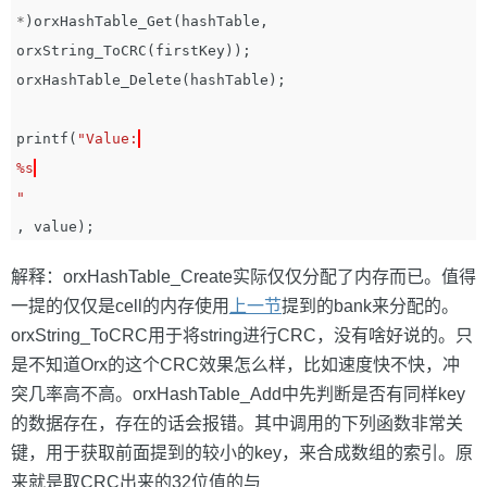
*
)
orxHashTable_Get
(
hashTable
,
orxString_ToCRC
(
firstKey
));
orxHashTable_Delete
(
hashTable
);
printf
(
"Value:
%s
"
,
value
);
解释：orxHashTable_Create实际仅仅分配了内存而已。值得
一提的仅仅是cell的内存使用
上一节
提到的bank来分配的。
orxString_ToCRC用于将string进行CRC，没有啥好说的。只
是不知道Orx的这个CRC效果怎么样，比如速度快不快，冲
突几率高不高。orxHashTable_Add中先判断是否有同样key
的数据存在，存在的话会报错。其中调用的下列函数非常关
键，用于获取前面提到的较小的key，来合成数组的索引。原
来就是取CRC出来的32位值的与