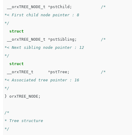
__orxTREE_NODE_t
*
pstChild
;
/*

*< First child node pointer : 8

*/
struct
__orxTREE_NODE_t
*
pstSibling
;
/*

*< Next sibling node pointer : 12

*/
struct
__orxTREE_t
*
pstTree
;
/*

*< Associated tree pointer : 16

*/
}
orxTREE_NODE
;
/*

* Tree structure

*/