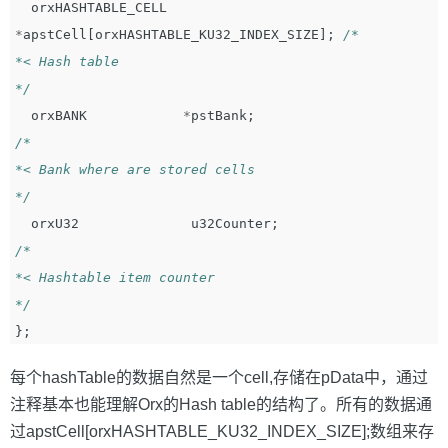
orxHASHTABLE_CELL
*
apstCell
[
orxHASHTABLE_KU32_INDEX_SIZE
];
/*

*< Hash table

*/
orxBANK
*
pstBank
;
/*

*< Bank where are stored cells

*/
orxU32
u32Counter
;
/*

*< Hashtable item counter

*/
};
每个hashTable的数据自然是一个cell,存储在pData中，通过
注释基本也能理解Orx的Hash table的结构了。所有的数据通
过apstCell[orxHASHTABLE_KU32_INDEX_SIZE];数组来存