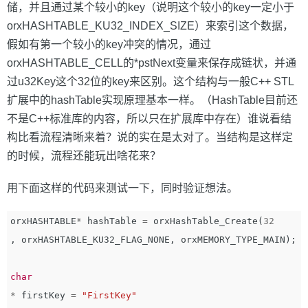
储，并且通过某个较小的key（说明这个较小的key一定小于
orxHASHTABLE_KU32_INDEX_SIZE）来索引这个数据，
假如有第一个较小的key冲突的情况，通过
orxHASHTABLE_CELL的*pstNext变量来保存成链状，并通
过u32Key这个32位的key来区别。这个结构与一般C++ STL
扩展中的hashTable实现原理基本一样。（HashTable目前还
不是C++标准库的内容，所以只在扩展库中存在）谁说看结
构比看流程清晰来着？说的实在是太对了。当结构是这样定
的时候，流程还能玩出啥花来？
用下面这样的代码来测试一下，同时验证想法。
orxHASHTABLE
*
hashTable
=
orxHashTable_Create
(
32
,
orxHASHTABLE_KU32_FLAG_NONE
,
orxMEMORY_TYPE_MAIN
);
char
*
firstKey
=
"FirstKey"