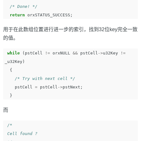
/* Done! */
return
orxSTATUS_SUCCESS
;
用于在此数组位置进行进一步的索引，找到32位key完全一致
的值。
while
(
pstCell
!=
orxNULL
&&
pstCell
->
u32Key
!=
_u32Key
)
{
/* Try with next cell */
pstCell
=
pstCell
->
pstNext
;
}
而
/*  

 Cell found ?   
