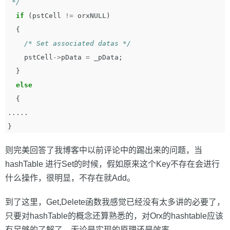
 */
if
(
pstCell
!=
orxNULL
)
{
/* Set associated datas */
pstCell
->
pData
=
_pData
;
}
else
{
.....
}
则完美回答了我博客中以前评论中的踢出来的问题，当
hashTable 进行Set的时候，假如原来这个Key不存在会进行
什么操作，很明显，不存在就Add。
到了这里，Get,Delete函数我感觉已经没有太多讲的必要了，
只要对hashTable的概念还算熟悉的，对Orx的hashtable应该
有足够的了解了，无论是实现的原理还是效率。