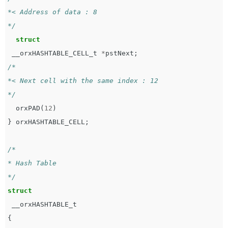
*< Address of data : 8

*/
struct
__orxHASHTABLE_CELL_t
*
pstNext
;
/*

*< Next cell with the same index : 12

*/
orxPAD
(
12
)
}
orxHASHTABLE_CELL
;
/*

* Hash Table

*/
struct
__orxHASHTABLE_t
{