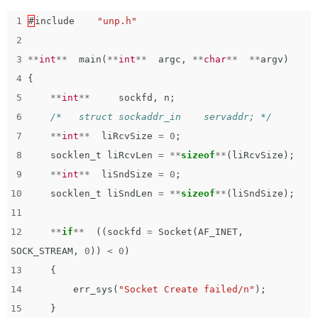
1
#
include
"unp.h"
2
3
**
int
**
main
(
**
int
**
argc
,
**
char
**
**
argv
)
4
{
5
**
int
**
sockfd
,
n
;
6
/*   struct sockaddr_in    servaddr; */
7
**
int
**
liRcvSize
=
0
;
8
socklen_t
liRcvLen
=
**
sizeof
**
(
liRcvSize
);
9
**
int
**
liSndSize
=
0
;
10
socklen_t
liSndLen
=
**
sizeof
**
(
liSndSize
);
11
12
**
if
**
((
sockfd
=
Socket
(
AF_INET
,
SOCK_STREAM
,
0
))
<
0
)
13
{
14
err_sys
(
"Socket Create failed/n"
);
15
}