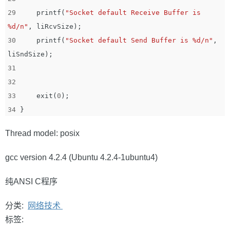
29
printf
(
"Socket default Receive Buffer is 
%d/n"
,
liRcvSize
);
30
printf
(
"Socket default Send Buffer is %d/n"
,
liSndSize
);
31
32
33
exit
(
0
);
34
}
Thread model: posix
gcc version 4.2.4 (Ubuntu 4.2.4-1ubuntu4)
纯ANSI C程序
分类:
网络技术
标签: