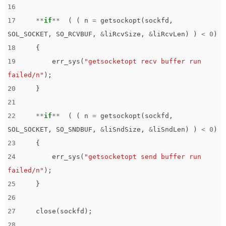
16
17
**
if
**
(
(
n
=
getsockopt
(
sockfd
,
SOL_SOCKET
,
SO_RCVBUF
,
&
liRcvSize
,
&
liRcvLen
)
)
<
0
)
18
{
19
err_sys
(
"getsocketopt recv buffer run 
failed/n"
);
20
}
21
22
**
if
**
(
(
n
=
getsockopt
(
sockfd
,
SOL_SOCKET
,
SO_SNDBUF
,
&
liSndSize
,
&
liSndLen
)
)
<
0
)
23
{
24
err_sys
(
"getsocketopt send buffer run 
failed/n"
);
25
}
26
27
close
(
sockfd
);
28