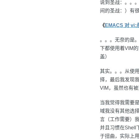
说到圣战：。。。
间的圣战：）有
《
EMACS 对 v
。。。无奈的是。。
下都使用着VIM
盖）
其实。。。从使用
择，最后我发现
VIM，虽然也有
当我觉得我需要是
域我没有其他选择
言（工作需要）我选
并且习惯在She
于扭曲，实际上用b