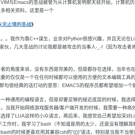
VIM与Emacs的圣战被誉为从计算机发明那天就开始，计算机
很多相关资料，这里是一个
i:永无止境的圣战
》
。我作为靠C++谋生，业余对Python很感兴趣，并且无论在Linux
的家伙，几大圣战的讨论我都是被攻击的当事人-_-!（因为攻击者
者的角度来说，没有东西是完美的，但是都存在选择，当年也在E
我要的仅仅是一个在任何时候都可以使用的方便的文本编辑工具
被那句很经典的话打动的意思：EMACS的程序员都希望增加一个
一种通用的编程语言，但是却要足够的接近底层的时候，我选择
，当我开始网络游戏服务器/客户端开发的时候，我需要一种高
择了LUA这样的小众语言，再后来，我感觉自己希望加深对Linux
ll下工作时，我学习了bash（不知道是用的太少，还是没有理解其
ash的时候更喜欢用其兼容csh的”(())”语法，特别是当我不