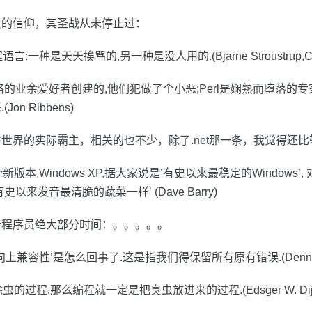
员的信仰，其圣战从未停止过：
:一种是天天挨骂的,另一种是没人用的.(Bjarne Stroustrup,C
格的业余爱好者创建的,他们犯做了个小恶;Perl是娴熟而堕落的专
on Ribbens)
世界的实际霸主，相关的也不少，除了.net那一条，我觉得还
版本,Windows XP,据大家说是’有史以来最稳定的Windows’,
以来发音最清脆的蔬菜一样’ (Dave Barry)
着程序员绝大部分时间：。。。。。
上兼容性’是怎么回事了.这是指我们得保留所有原有错误.(Dennie va
的过程,那么编程就一定是把臭虫放进来的过程.(Edsger W. Dijks