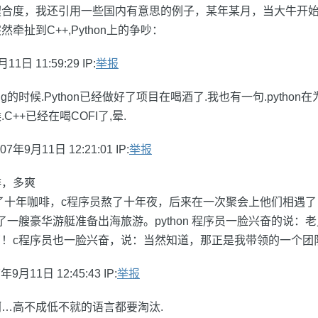
合度，我还引用一些国内有意思的例子，某年某月，当大牛开始
牵扯到C++,Python上的争吵：
日 11:59:29 IP:
举报
ing的时候.Python已经做好了项目在喝酒了.我也有一句.pytho
C++已经在喝COFI了,晕.
年9月11日 12:21:01 IP:
举报
啡，多爽
员喝了十年咖啡，c程序员熬了十年夜，后来在一次聚会上他们相遇了，
了一艘豪华游艇准备出海旅游。python 程序员一脸兴奋的说：
新库了！c程序员也一脸兴奋，说：当然知道，那正是我带领的一个
9月11日 12:45:43 IP:
举报
圾啊…高不成低不就的语言都要淘汰.