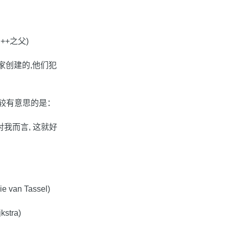
++之父)
家创建的,他们犯
比较有意思的是：
 对我而言, 这就好
n Tassel)
tra)