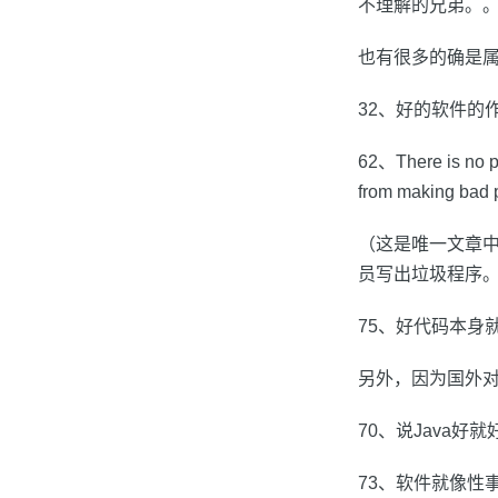
不理解的兄弟。
也有很多的确是
32、好的软件的作用
62、There is no p
from making bad 
（这是唯一文章
员写出垃圾程序
75、好代码本身就是最
另外，因为国外对
70、说Java好
73、软件就像性事:免费