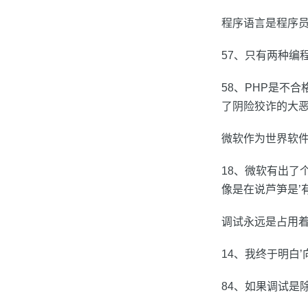
程序语言是程序
57、只有两种编程语言
58、PHP是不合
了阴险狡诈的大恶.(J
微软作为世界软件
18、微软有出了个新
像是在说芦笋是’有史
调试永远是占用
14、我终于明白’向
84、如果调试是除虫