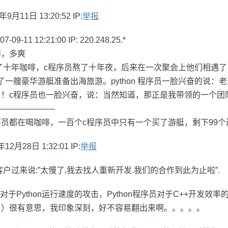
月11日 13:20:52 IP:
举报
-09-11 12:21:00 IP: 220.248.25.*
啡，多爽
员喝了十年咖啡，c程序员熬了十年夜，后来在一次聚会上他们相遇了，
了一艘豪华游艇准备出海旅游。python 程序员一脸兴奋的说：
新库了！c程序员也一脸兴奋，说：当然知道，那正是我带领的一个
———————-
n程序员都在喝咖啡，一百个c程序员中只有一个买了游艇，剩下99
2月28日 1:32:01 IP:
举报
户过来说:”太慢了,我去找人重新开发.我们的合作到此为止啦”.
对于Python运行速度的攻击，Python程序员对于C++开发效
：）很有意思，我印象深刻，好不容易翻出来啊。。。。。