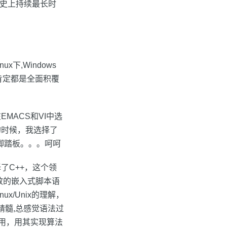
历史上持续最长时
下,Windows
肯定都是全面积覆
MACS和VI中选
的时候，我选择了
脚踏板。。。呵呵
了C++，这个领
效的嵌入式脚本语
/Unix的理解，
精髓,总感觉语法过
当使用，用其实现算法