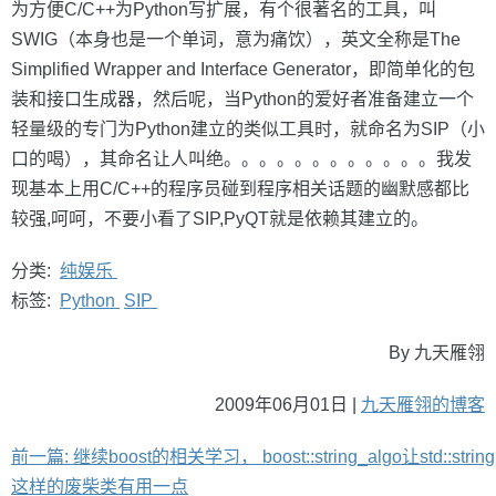
为方便C/C++为Python写扩展，有个很著名的工具，叫
SWIG（本身也是一个单词，意为痛饮），英文全称是The
Simplified Wrapper and Interface Generator，即简单化的包
装和接口生成器，然后呢，当Python的爱好者准备建立一个
轻量级的专门为Python建立的类似工具时，就命名为SIP（小
口的喝），其命名让人叫绝。。。。。。。。。。。。我发
现基本上用C/C++的程序员碰到程序相关话题的幽默感都比
较强,呵呵，不要小看了SIP,PyQT就是依赖其建立的。
分类:
纯娱乐
标签:
Python
SIP
By 九天雁翎
2009年06月01日 |
九天雁翎的博客
前一篇: 继续boost的相关学习， boost::string_algo让std::string
这样的废柴类有用一点