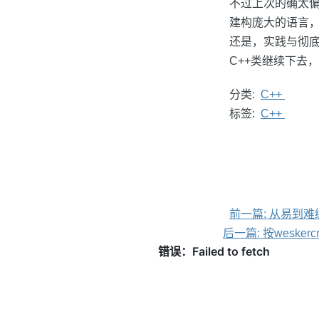
不过上次的确太偏
建构庞大的语言
还是，实践与彻底
C++类继续下去
分类:
C++
标签:
C++
前一篇: 从易到
后一篇: 按wesk