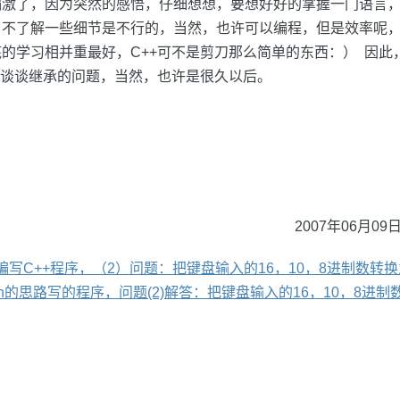
激了，因为突然的感悟，仔细想想，要想好好的掌握一门语言，
，不了解一些细节是不行的，当然，也许可以编程，但是效率呢
的学习相并重最好，C++可不是剪刀那么简单的东西：） 因此
，谈谈继承的问题，当然，也许是很久以后。
2007年06月09日
难编写C++程序，（2）问题：把键盘输入的16，10，8进制数转
ercn的思路写的程序，问题(2)解答：把键盘输入的16，10，8进