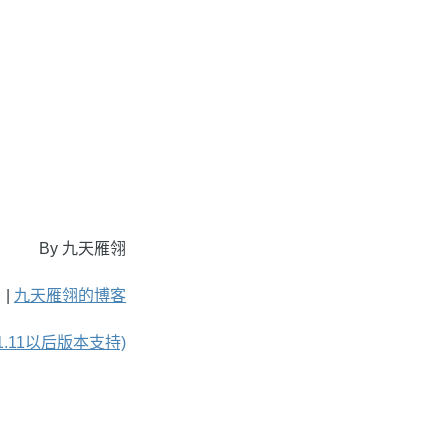
By 九天雁翎
 |
九天雁翎的博客
g1.11以后版本支持)