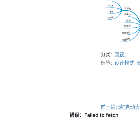
分类:
阅读
标签:
设计模式
前一篇: 读"启动大