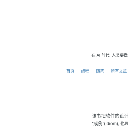
在 AI 时代, 人类要
首页
编程
随笔
所有文章
该书把软件的设计模
“成例”(Idiom),