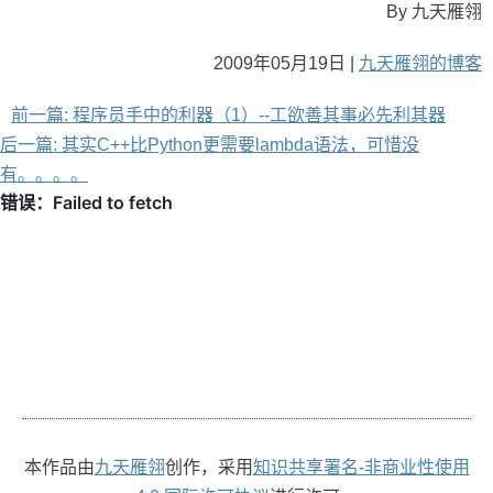
By 九天雁翎
2009年05月19日 |
九天雁翎的博客
前一篇: 程序员手中的利器（1）--工欲善其事必先利其器
后一篇: 其实C++比Python更需要lambda语法，可惜没
有。。。。
本作品由
九天雁翎
创作，采用
知识共享署名-非商业性使用