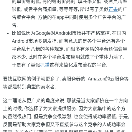
的单价给的低, 有的给的价高的, 填充率又低, 或者点击率
很低, 或者平台商扣量, 等等等等, 所以有了类似
芒果
的广
告聚合平台, 方便的在app中同时使用多个广告平台的广
告.
比如说因为Google对Android市场并不严格掌控, 在国内
Android市场多到发指, 而有意思的是各个平台还有各个
平台乱七八糟的各种规定, 而很多有矛盾的平台还偏偏量
都不少, 此时在各个平台发布应用就成了个重体力活了,
于是有了类似
抓猫
这样来简化发布流程的平台.
要找互联网的例子就更多了, 卖服务器的, Amazon的云服务等
等都是特别典型的卖水者.
这个理论从更广义的角度来说, 那就是当大家都挤在一个方向
上的时候, 你选择了为大家提供服务. 因为大家集中的这个方
向虽然很热门, 但是竞争会很激烈, 也会使得成功率很低, 于是,
反而是帮助大家竞争但又不直接参与这个竞争的人成功率会