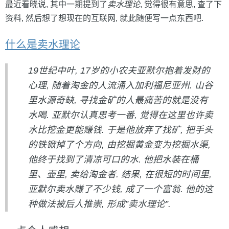
最近看晓说, 其中一期提到了
卖水理论
, 觉得很有意思, 查了下
资料, 然后想了想现在的互联网, 就此随便写一点东西吧.
什么是卖水理论
19世纪中叶, 17岁的小农夫亚默尔抱着发财的
心理, 随着淘金的人流涌入加利福尼亚州. 山谷
里水源奇缺, 寻找金矿的人最痛苦的就是没有
水喝. 亚默尔认真思考一番, 觉得在这里也许卖
水比挖金更能赚钱. 于是他放弃了找矿, 把手头
的铁锨掉了个方向, 由挖掘黄金变为挖掘水渠,
他终于找到了清凉可口的水. 他把水装在桶
里、壶里, 卖给淘金者. 结果, 在很短的时间里,
亚默尔卖水赚了不少钱, 成了一个富翁. 他的这
种做法被后人推崇, 形成”卖水理论”.