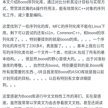
本文介绍Boost序列化库，通过对比分析其设计目标与实现方
式，赞赏其优雅的&操作符用法，能有效简化C++对象的序列
化工作，减少重复编码。
这里找到了一些序列化的库，MFC的序列化库不能在Linux下
用，剩下可以尝试的还有s11n，CommonC++，和boost的序
列化库了。。。特别要提到的就是boost的库。。。。一个序
列化的库也写了230多K，真是服了。。。。基本上我在公司
写的序列化类也就一个文件一个类，也就1K,包括了所有的基
本结构。。。很显然,boost的野心是很大的。。。出于对准标
准库的尊敬。。。自然优先boost。特别要提到的是,Boost有
所有我需要的东西-_-!并且我发现Boost的ASIO库就是我以前
计划完成的目标。。。。。以后有特别有文章详细提
到。。。
这里感谢为Boost库进行中文文档性工作的哥们，实在是感
谢，虽然我常常以学英文为由去参看原文文档，甚至还阅读