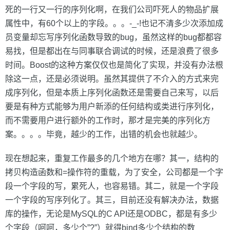
死的一行又一行的序列化啊，在我们公司吓死人的物品扩展
属性中，有60个以上的字段。。。-_-!也记不清多少次添加成
员变量却忘写序列化函数导致的bug，虽然这样的bug都都容
易找，但是都出在与同事联合调试的时候，还是浪费了很多
时间。Boost的这种方案仅仅也是简化了实现，并没有办法根
除这一点，还是必须说明。虽然其提供了不介入的方式来完
成序列化，但是本质上序列化函数还是需要自己来写，以后
要是有种方式能够为用户新添的任何结构或类进行序列化，
而不需要用户进行额外的工作时，那才是完美的序列化方
案。。。。毕竟，越少的工作，出错的机会也就越少。
现在想起来，重复工作最多的几个地方在哪？其一，结构的
拷贝构造函数和=操作符的重载，为了安全，公司都是一个字
段一个字段的写，累死人，也容易错。其二，就是一个字段
一个字段的写序列化了。其三，目前还没有解决办法，数据
库的操作，无论是MySQL的C API还是ODBC，都是有多少
个字段（呵呵，多少个”?”）就得bind多少个结构的数