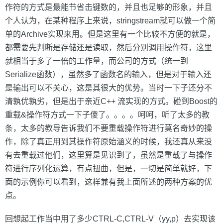
作符的方式是最能节省击键数的，并且也足够的形象，并且
个人认为，在某种程序上来说，stringstream就可以做一个简
单的Archive实现来用。但是这里有一个比较不方便的就是，
都需要先判断是存储还是读取，然后分别调用操作符，这里
就相当于多了一倍的工作量，而公司的方式（统一到
Serialize函数），虽然多了函数名的输入，但是对于输入还
是输出可以不关心，这是其很大的优势。当时一下子还分不
清孰优孰劣，但是出于亲近C++ 流实现的方式。碰到Boost的
重载&操作符方式一下子傻了。。。。呵呵，听了太多的教
条，太多的教导告诉我们不要重载操作符进行莫名奇妙的操
作，除了真正用到其操作符原始涵义的时候，我还真从来没
有去重载过他们，这里算是见识到了，虽然是重载了与操作
符进行序列化运算，有点扭曲，但是，一切是简单就好，下
面的示例你可以看到，这样兼有我上面所述的两种方案的优
点。
回想起工作当中用了多少CTRL-C,CTRL-V（yy,p）去实现该