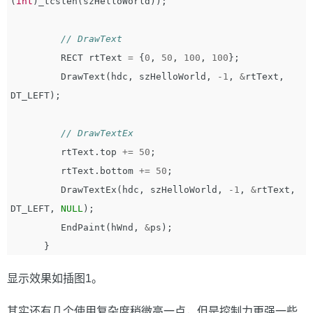
(
int
)
_tcslen
(
szHelloWorld
));
// DrawText
RECT
rtText
=
{
0
,
50
,
100
,
100
};
DrawText
(
hdc
,
szHelloWorld
,
-
1
,
&
rtText
,
DT_LEFT
);
// DrawTextEx
rtText
.
top
+=
50
;
rtText
.
bottom
+=
50
;
DrawTextEx
(
hdc
,
szHelloWorld
,
-
1
,
&
rtText
,
DT_LEFT
,
NULL
);
EndPaint
(
hWnd
,
&
ps
);
}
显示效果如插图1。
其实还有几个使用复杂度稍微高一点，但是控制力更强一些