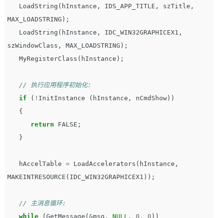
LoadString
(
hInstance
,
IDS_APP_TITLE
,
szTitle
,
MAX_LOADSTRING
);
LoadString
(
hInstance
,
IDC_WIN32GRAPHICEX1
,
szWindowClass
,
MAX_LOADSTRING
);
MyRegisterClass
(
hInstance
);
// 执行应用程序初始化:
if
(
!
InitInstance
(
hInstance
,
nCmdShow
))
{
return
FALSE
;
}
hAccelTable
=
LoadAccelerators
(
hInstance
,
MAKEINTRESOURCE
(
IDC_WIN32GRAPHICEX1
));
// 主消息循环:
while
(
GetMessage
(
&
msg
,
NULL
,
0
,
0
))