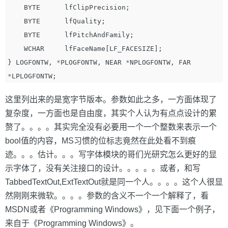
BYTE
lfClipPrecision
;
BYTE
lfQuality
;
BYTE
lfPitchAndFamily
;
WCHAR
lfFaceName
[
LF_FACESIZE
];
}
LOGFONTW
,
*
PLOGFONTW
,
NEAR
*
NPLOGFONTW
,
FAR
*
LPLOGFONTW
;
这里列出来的是宽字节版本。参数如此之多，一方面体现了
复杂度，一方面也是自由度，其实个人认为有点点设计的累
赘了。。。。其实完全没有必要用一个一个整数来表示一个
bool值的内容，MS习惯的位标志竟然在此处看不到痕
迹。。。估计。。。写字体模块的哥们光研究怎么更好的显
示字体了，没有关注接口的设计。。。。。或者，和写
TabbedTextOut,ExtTextOut就是同一个人。。。。这个人很显
然刚刚来微软。。。。参数的含义不一个一个解释了，看
MSDN或者《Programming Windows》，见下面一个例子，
来自于《Programming Windows》。