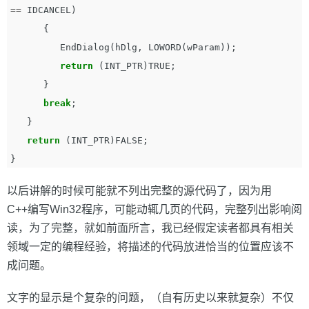
==
IDCANCEL
)
{
EndDialog
(
hDlg
,
LOWORD
(
wParam
));
return
(
INT_PTR
)
TRUE
;
}
break
;
}
return
(
INT_PTR
)
FALSE
;
}
以后讲解的时候可能就不列出完整的源代码了，因为用
C++编写Win32程序，可能动辄几页的代码，完整列出影响阅
读，为了完整，就如前面所言，我已经假定读者都具有相关
领域一定的编程经验，将描述的代码放进恰当的位置应该不
成问题。
文字的显示是个复杂的问题，（自有历史以来就复杂）不仅