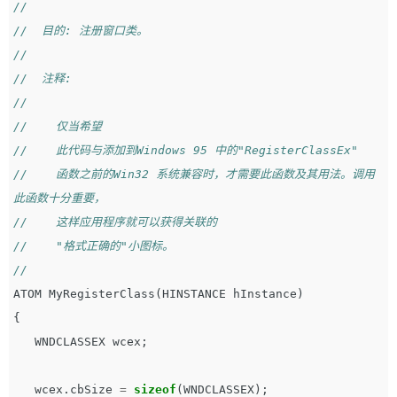
//
//  目的: 注册窗口类。
//
//  注释:
//
//    仅当希望
//    此代码与添加到Windows 95 中的"RegisterClassEx"
//    函数之前的Win32 系统兼容时，才需要此函数及其用法。调用
此函数十分重要，
//    这样应用程序就可以获得关联的
//    "格式正确的"小图标。
//
ATOM
MyRegisterClass
(
HINSTANCE
hInstance
)
{
WNDCLASSEX
wcex
;
wcex
.
cbSize
=
sizeof
(
WNDCLASSEX
);