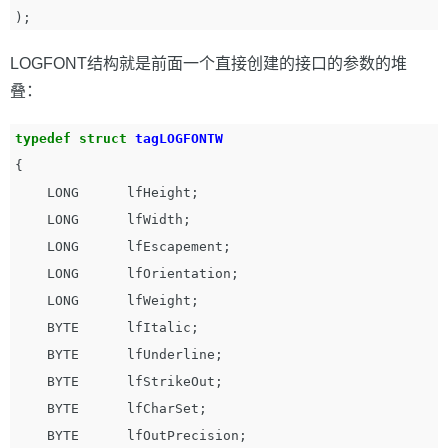
);
LOGFONT结构就是前面一个直接创建的接口的参数的堆
叠：
typedef
struct
tagLOGFONTW
{
LONG
lfHeight
;
LONG
lfWidth
;
LONG
lfEscapement
;
LONG
lfOrientation
;
LONG
lfWeight
;
BYTE
lfItalic
;
BYTE
lfUnderline
;
BYTE
lfStrikeOut
;
BYTE
lfCharSet
;
BYTE
lfOutPrecision
;