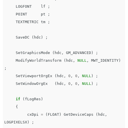
LOGFONT
lf
;
POINT
pt
;
TEXTMETRIC
tm
;
SaveDC
(
hdc
)
;
SetGraphicsMode
(
hdc
,
GM_ADVANCED
)
;
ModifyWorldTransform
(
hdc
,
NULL
,
MWT_IDENTITY
)
;
SetViewportOrgEx
(
hdc
,
0
,
0
,
NULL
)
;
SetWindowOrgEx
(
hdc
,
0
,
0
,
NULL
)
;
if
(
fLogRes
)
{
cxDpi
=
(
FLOAT
)
GetDeviceCaps
(
hdc
,
LOGPIXELSX
)
;