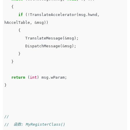
{
if
(
!
TranslateAccelerator
(
msg
.
hwnd
,
hAccelTable
,
&
msg
))
{
TranslateMessage
(
&
msg
);
DispatchMessage
(
&
msg
);
}
}
return
(
int
)
msg
.
wParam
;
}
//
//  函数: MyRegisterClass()