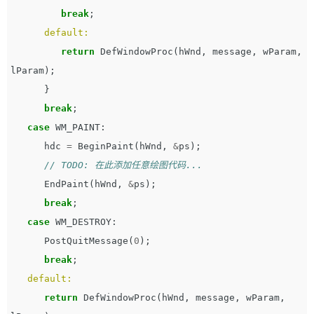
break
;
default:
return
DefWindowProc
(
hWnd
,
message
,
wParam
,
lParam
);
}
break
;
case
WM_PAINT
:
hdc
=
BeginPaint
(
hWnd
,
&
ps
);
// TODO: 在此添加任意绘图代码...
EndPaint
(
hWnd
,
&
ps
);
break
;
case
WM_DESTROY
:
PostQuitMessage
(
0
);
break
;
default:
return
DefWindowProc
(
hWnd
,
message
,
wParam
,