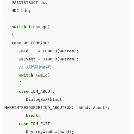
PAINTSTRUCT
ps
;
HDC
hdc
;
switch
(
message
)
{
case
WM_COMMAND
:
wmId
=
LOWORD
(
wParam
);
wmEvent
=
HIWORD
(
wParam
);
// 分析菜单选择:
switch
(
wmId
)
{
case
IDM_ABOUT
:
DialogBox
(
hInst
,
MAKEINTRESOURCE
(
IDD_ABOUTBOX
),
hWnd
,
About
);
break
;
case
IDM_EXIT
:
DestroyWindow
(
hWnd
);