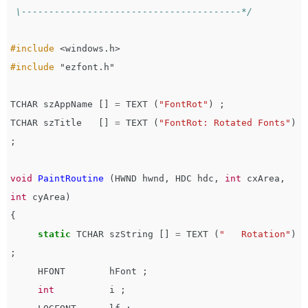
 \----------------------------------------*/
#include
<windows.h>
#include
"ezfont.h"
TCHAR
szAppName
[]
=
TEXT
(
"FontRot"
)
;
TCHAR
szTitle
[]
=
TEXT
(
"FontRot: Rotated Fonts"
)
;
void
PaintRoutine
(
HWND
hwnd
,
HDC
hdc
,
int
cxArea
,
int
cyArea
)
{
static
TCHAR
szString
[]
=
TEXT
(
"   Rotation"
)
;
HFONT
hFont
;
int
i
;