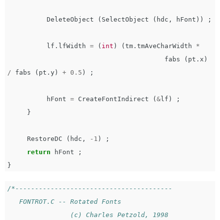
DeleteObject
(
SelectObject
(
hdc
,
hFont
))
;
lf
.
lfWidth
=
(
int
)
(
tm
.
tmAveCharWidth
*
fabs
(
pt
.
x
)
/
fabs
(
pt
.
y
)
+
0.5
)
;
hFont
=
CreateFontIndirect
(
&
lf
)
;
}
RestoreDC
(
hdc
,
-
1
)
;
return
hFont
;
}
/*----------------------------------------

   FONTROT.C -- Rotated Fonts

                (c) Charles Petzold, 1998
