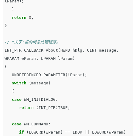
lParam
);
}
return
0
;
}
// "关于"框的消息处理程序。
INT_PTR
CALLBACK
About
(
HWND
hDlg
,
UINT
message
,
WPARAM
wParam
,
LPARAM
lParam
)
{
UNREFERENCED_PARAMETER
(
lParam
);
switch
(
message
)
{
case
WM_INITDIALOG
:
return
(
INT_PTR
)
TRUE
;
case
WM_COMMAND
:
if
(
LOWORD
(
wParam
)
==
IDOK
||
LOWORD
(
wParam
)