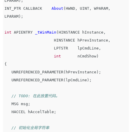
LPARAM
);
INT_PTR
CALLBACK
About
(
HWND
,
UINT
,
WPARAM
,
LPARAM
);
int
APIENTRY
_tWinMain
(
HINSTANCE
hInstance
,
HINSTANCE
hPrevInstance
,
LPTSTR
lpCmdLine
,
int
nCmdShow
)
{
UNREFERENCED_PARAMETER
(
hPrevInstance
);
UNREFERENCED_PARAMETER
(
lpCmdLine
);
// TODO: 在此放置代码。
MSG
msg
;
HACCEL
hAccelTable
;
// 初始化全局字符串