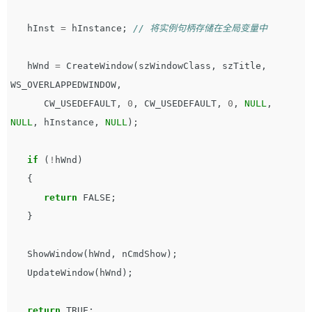
hInst
=
hInstance
;
// 将实例句柄存储在全局变量中
hWnd
=
CreateWindow
(
szWindowClass
,
szTitle
,
WS_OVERLAPPEDWINDOW
,
CW_USEDEFAULT
,
0
,
CW_USEDEFAULT
,
0
,
NULL
,
NULL
,
hInstance
,
NULL
);
if
(
!
hWnd
)
{
return
FALSE
;
}
ShowWindow
(
hWnd
,
nCmdShow
);
UpdateWindow
(
hWnd
);
return
TRUE
;