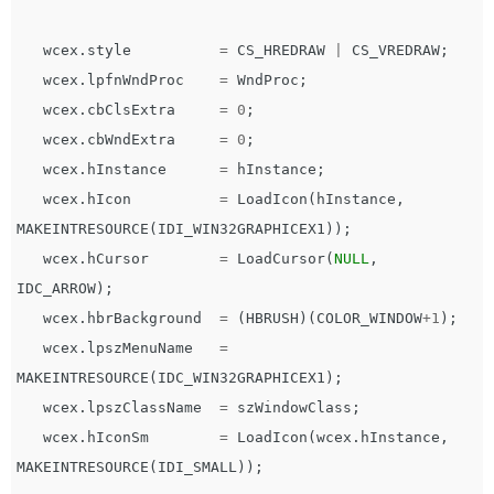
wcex
.
style
=
CS_HREDRAW
|
CS_VREDRAW
;
wcex
.
lpfnWndProc
=
WndProc
;
wcex
.
cbClsExtra
=
0
;
wcex
.
cbWndExtra
=
0
;
wcex
.
hInstance
=
hInstance
;
wcex
.
hIcon
=
LoadIcon
(
hInstance
,
MAKEINTRESOURCE
(
IDI_WIN32GRAPHICEX1
));
wcex
.
hCursor
=
LoadCursor
(
NULL
,
IDC_ARROW
);
wcex
.
hbrBackground
=
(
HBRUSH
)(
COLOR_WINDOW
+
1
);
wcex
.
lpszMenuName
=
MAKEINTRESOURCE
(
IDC_WIN32GRAPHICEX1
);
wcex
.
lpszClassName
=
szWindowClass
;
wcex
.
hIconSm
=
LoadIcon
(
wcex
.
hInstance
,
MAKEINTRESOURCE
(
IDI_SMALL
));