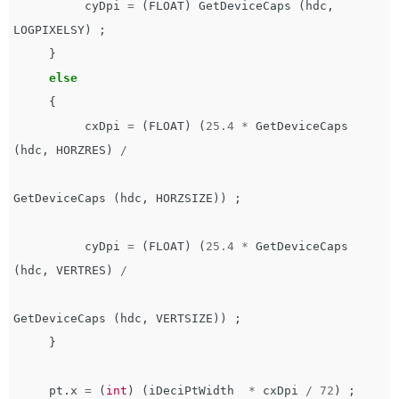
cyDpi
=
(
FLOAT
)
GetDeviceCaps
(
hdc
,
LOGPIXELSY
)
;
}
else
{
cxDpi
=
(
FLOAT
)
(
25.4
*
GetDeviceCaps
(
hdc
,
HORZRES
)
/
GetDeviceCaps
(
hdc
,
HORZSIZE
))
;
cyDpi
=
(
FLOAT
)
(
25.4
*
GetDeviceCaps
(
hdc
,
VERTRES
)
/
GetDeviceCaps
(
hdc
,
VERTSIZE
))
;
}
pt
.
x
=
(
int
)
(
iDeciPtWidth
*
cxDpi
/
72
)
;