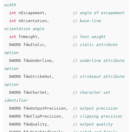
width
int
nEscapement
,
// angle of escapement
int
nOrientation
,
// base-line 
orientation angle
int
fnWeight
,
// font weight
DWORD
fdwItalic
,
// italic attribute 
option
DWORD
fdwUnderline
,
// underline attribute 
option
DWORD
fdwStrikeOut
,
// strikeout attribute 
option
DWORD
fdwCharSet
,
// character set 
identifier
DWORD
fdwOutputPrecision
,
// output precision
DWORD
fdwClipPrecision
,
// clipping precision
DWORD
fdwQuality
,
// output quality