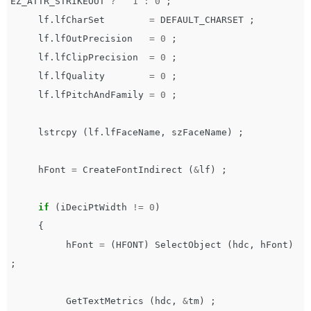
EZ_ATTR_STRIKEOUT
?
1
:
0
;
lf
.
lfCharSet
=
DEFAULT_CHARSET
;
lf
.
lfOutPrecision
=
0
;
lf
.
lfClipPrecision
=
0
;
lf
.
lfQuality
=
0
;
lf
.
lfPitchAndFamily
=
0
;
lstrcpy
(
lf
.
lfFaceName
,
szFaceName
)
;
hFont
=
CreateFontIndirect
(
&
lf
)
;
if
(
iDeciPtWidth
!=
0
)
{
hFont
=
(
HFONT
)
SelectObject
(
hdc
,
hFont
)
;
GetTextMetrics
(
hdc
,
&
tm
)
;