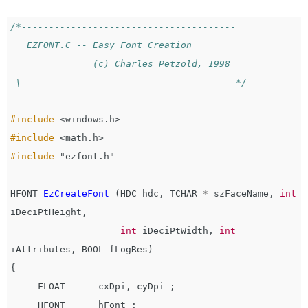
/*---------------------------------------

   EZFONT.C -- Easy Font Creation

               (c) Charles Petzold, 1998

 \---------------------------------------*/
#include
<windows.h>
#include
<math.h>
#include
"ezfont.h"
HFONT
EzCreateFont
(
HDC
hdc
,
TCHAR
*
szFaceName
,
int
iDeciPtHeight
,
int
iDeciPtWidth
,
int
iAttributes
,
BOOL
fLogRes
)
{
FLOAT
cxDpi
,
cyDpi
;
HFONT
hFont
;