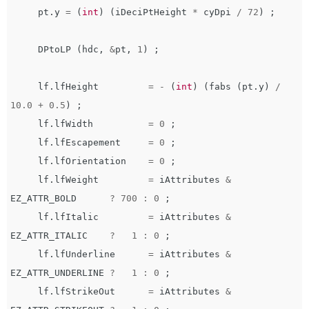
pt
.
y
=
(
int
)
(
iDeciPtHeight
*
cyDpi
/
72
)
;
DPtoLP
(
hdc
,
&
pt
,
1
)
;
lf
.
lfHeight
=
-
(
int
)
(
fabs
(
pt
.
y
)
/
10.0
+
0.5
)
;
lf
.
lfWidth
=
0
;
lf
.
lfEscapement
=
0
;
lf
.
lfOrientation
=
0
;
lf
.
lfWeight
=
iAttributes
&
EZ_ATTR_BOLD
?
700
:
0
;
lf
.
lfItalic
=
iAttributes
&
EZ_ATTR_ITALIC
?
1
:
0
;
lf
.
lfUnderline
=
iAttributes
&
EZ_ATTR_UNDERLINE
?
1
:
0
;
lf
.
lfStrikeOut
=
iAttributes
&