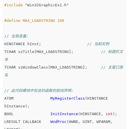
#include
"Win32GraphicEx1.h"
// 全局变量:
HINSTANCE
hInst
;
// 当前实例
TCHAR
szTitle
[
MAX_LOADSTRING
];
// 标题栏文
本
TCHAR
szWindowClass
[
MAX_LOADSTRING
];
// 主窗口类
名
// 此代码模块中包含的函数的前向声明:
ATOM
MyRegisterClass
(
HINSTANCE
hInstance
);
BOOL
InitInstance
(
HINSTANCE
,
int
);
LRESULT
CALLBACK
WndProc
(
HWND
,
UINT
,
WPARAM
,