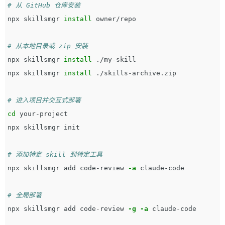
# 从 GitHub 仓库安装
npx skillsmgr 
install 
owner/repo

# 从本地目录或 zip 安装
npx skillsmgr 
install
 ./my-skill

npx skillsmgr 
install
 ./skills-archive.zip

# 进入项目并交互式部署
cd 
your-project

npx skillsmgr init

# 添加特定 skill 到特定工具
npx skillsmgr add code-review 
-a
 claude-code

# 全局部署
npx skillsmgr add code-review 
-g
-a
 claude-code
