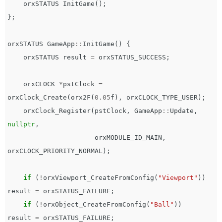
orxSTATUS
InitGame
();
};
orxSTATUS
GameApp
::
InitGame
()
{
orxSTATUS
result
=
orxSTATUS_SUCCESS
;
orxCLOCK
*
pstClock
=
orxClock_Create
(
orx2F
(
0.05
f
),
orxCLOCK_TYPE_USER
);
orxClock_Register
(
pstClock
,
GameApp
::
Update
,
nullptr
,
orxMODULE_ID_MAIN
,
orxCLOCK_PRIORITY_NORMAL
);
if
(
!
orxViewport_CreateFromConfig
(
"Viewport"
))
result
=
orxSTATUS_FAILURE
;
if
(
!
orxObject_CreateFromConfig
(
"Ball"
))
result
=
orxSTATUS_FAILURE
;