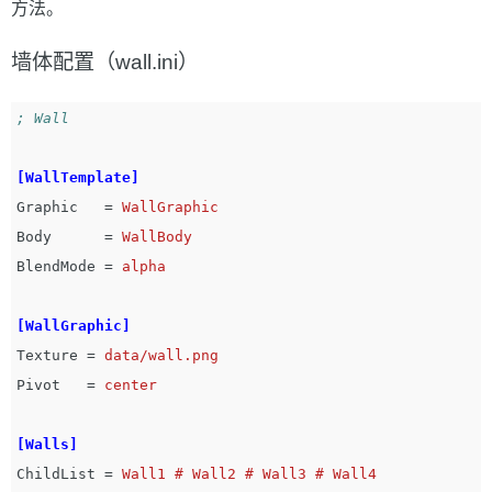
方法。
墙体配置（wall.ini）
[WallTemplate]
Graphic
=
WallGraphic
Body
=
WallBody
BlendMode
=
alpha
[WallGraphic]
Texture
=
data/wall.png
Pivot
=
center
[Walls]
ChildList
=
Wall1 # Wall2 # Wall3 # Wall4