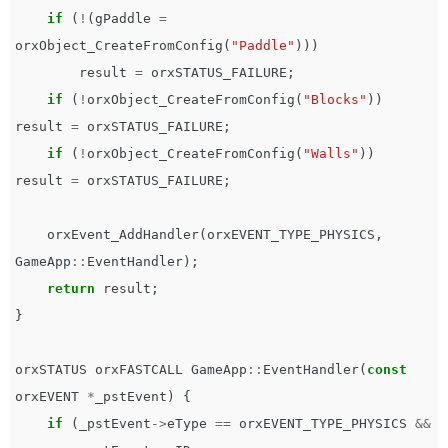
if
(
!
(
gPaddle
=
orxObject_CreateFromConfig
(
"Paddle"
)))
result
=
orxSTATUS_FAILURE
;
if
(
!
orxObject_CreateFromConfig
(
"Blocks"
))
result
=
orxSTATUS_FAILURE
;
if
(
!
orxObject_CreateFromConfig
(
"Walls"
))
result
=
orxSTATUS_FAILURE
;
orxEvent_AddHandler
(
orxEVENT_TYPE_PHYSICS
,
GameApp
::
EventHandler
);
return
result
;
}
orxSTATUS
orxFASTCALL
GameApp
::
EventHandler
(
const
orxEVENT
*
_pstEvent
)
{
if
(
_pstEvent
->
eType
==
orxEVENT_TYPE_PHYSICS
&&