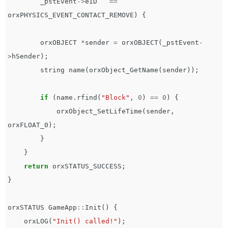
_pstEvent
->
eID
==
orxPHYSICS_EVENT_CONTACT_REMOVE
)
{
orxOBJECT
*
sender
=
orxOBJECT
(
_pstEvent
-
>
hSender
);
string
name
(
orxObject_GetName
(
sender
));
if
(
name
.
rfind
(
"Block"
,
0
)
==
0
)
{
orxObject_SetLifeTime
(
sender
,
orxFLOAT_0
);
}
}
return
orxSTATUS_SUCCESS
;
}
orxSTATUS
GameApp
::
Init
()
{
orxLOG
(
"Init() called!"
);