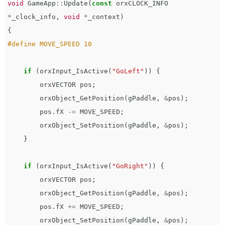
void
GameApp
::
Update
(
const
orxCLOCK_INFO
*
_clock_info
,
void
*
_context
)
{
if
(
orxInput_IsActive
(
"GoLeft"
))
{
orxVECTOR
pos
;
orxObject_GetPosition
(
gPaddle
,
&
pos
);
pos
.
fX
-=
MOVE_SPEED
;
orxObject_SetPosition
(
gPaddle
,
&
pos
);
}
if
(
orxInput_IsActive
(
"GoRight"
))
{
orxVECTOR
pos
;
orxObject_GetPosition
(
gPaddle
,
&
pos
);
pos
.
fX
+=
MOVE_SPEED
;
orxObject_SetPosition
(
gPaddle
,
&
pos
);