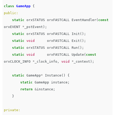
class
GameApp
{
public:
static
orxSTATUS
orxFASTCALL
EventHandler
(
const
orxEVENT
*
_pstEvent
);
static
orxSTATUS
orxFASTCALL
Init
();
static
void
orxFASTCALL
Exit
();
static
orxSTATUS
orxFASTCALL
Run
();
static
void
orxFASTCALL
Update
(
const
orxCLOCK_INFO
*
_clock_info
,
void
*
_context
);
static
GameApp
*
Instance
()
{
static
GameApp
instance
;
return
&
instance
;
}
private: