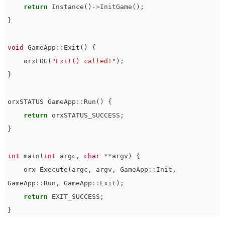
return
Instance
()
->
InitGame
();
}
void
GameApp
::
Exit
()
{
orxLOG
(
"Exit() called!"
);
}
orxSTATUS
GameApp
::
Run
()
{
return
orxSTATUS_SUCCESS
;
}
int
main
(
int
argc
,
char
**
argv
)
{
orx_Execute
(
argc
,
argv
,
GameApp
::
Init
,
GameApp
::
Run
,
GameApp
::
Exit
);
return
EXIT_SUCCESS
;
}