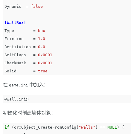
Dynamic
=
false
[WallBox]
Type
=
box
Friction
=
1.0
Restitution
=
0.0
SelfFlags
=
0x0001
CheckMask
=
0x0001
Solid
=
true
在
中加入：
game.ini
初始化时创建墙体对象：
if
(
orxObject_CreateFromConfig
(
"Walls"
)
==
NULL
)
{