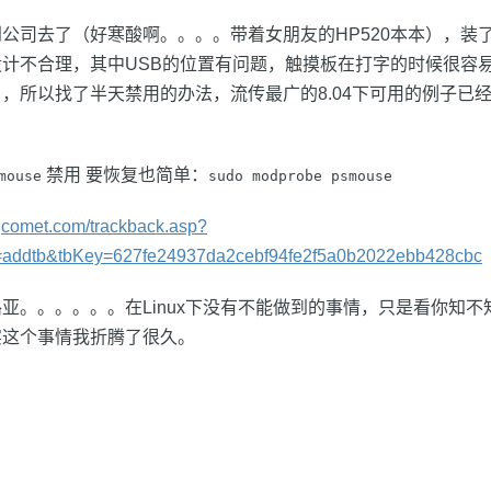
司去了（好寒酸啊。。。。带着女朋友的HP520本本），装了Ubu
计不合理，其中USB的位置有问题，触摸板在打字的时候很容
，所以找了半天禁用的办法，流传最广的8.04下可用的例子已
禁用 要恢复也简单：
mouse
sudo modprobe psmouse
3gcomet.com/trackback.asp?
=addtb&tbKey=627fe24937da2cebf94fe2f5a0b2022ebb428cbc
亚。。。。。。在Linux下没有不能做到的事情，只是看你知不
实这个事情我折腾了很久。