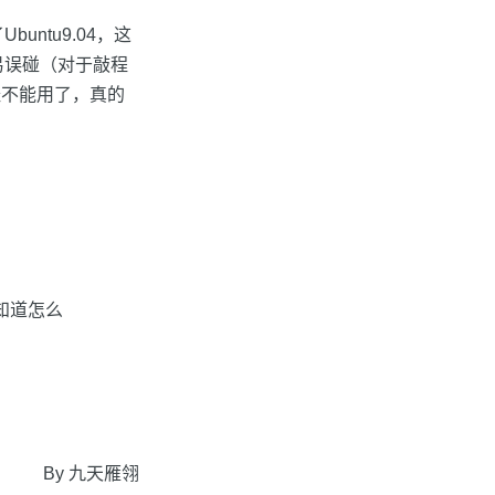
ntu9.04，这
易误碰（对于敲程
经不能用了，真的
知道怎么
By 九天雁翎