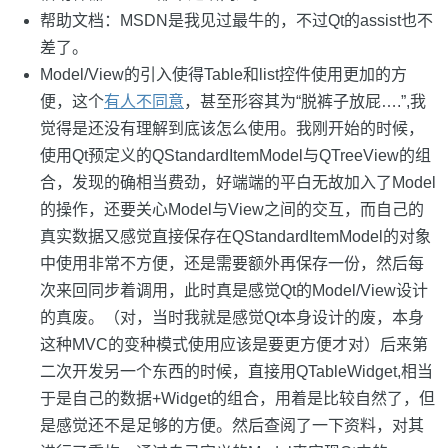
帮助文档：MSDN是我见过最牛的，不过Qt的assist也不
差了。
Model/View的引入使得Table和list控件使用更加的方
便，这个
有人不同意
，甚至形容其为“脱裤子放屁….”,我
觉得是还没有理解到底该怎么使用。我刚开始的时候，
使用Qt预定义的QStandardItemModel与QTreeView的组
合，发现的确相当费劲，好端端的平白无故加入了Model
的操作，还要关心Model与View之间的交互，而自己的
真实数据又感觉直接保存在QStandardItemModel的对象
中使用非常不方便，还是需要额外再保存一份，然后每
次来回同步着调用，此时真是感觉Qt的Model/View设计
的真废。（对，当时我就是感觉Qt本身设计的废，本身
这种MVC的变种模式使用应该是要更方便才对）后来第
二次开发另一个东西的时候，直接用QTableWidget,相当
于是自己的数据+Widget的组合，用着是比较自然了，但
是感觉还不是足够的方便。然后查阅了一下资料，对其