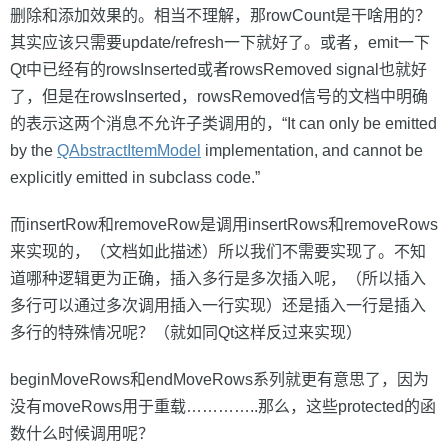
删除和添加效果的。相当不理解，那rowCount是干啥用的？
其实应该只需要update/refresh一下就好了。或者，emit一下
Qt中已经有的rowsInserted或者rowsRemoved signal也就好
了，但是在rowsInserted，rowsRemoved信号的文档中明确
的表示这两个消息不允许子类调用的，“It can only be emitted
by the
QAbstractItemModel
implementation, and cannot be
explicitly emitted in subclass code.”
而insertRow和removeRow是调用insertRows和removeRows
来实现的，（文档如此描述）所以我们不需要实现了。不知
道哪种逻辑更为正确，插入多行是多次插入呢，（所以插入
多行可以通过多次调用插入一行实现）还是插入一行是插入
多行的特殊情况呢？（就如同Qt这样反过来实现）
beginMoveRows和endMoveRows系列就更有意思了，因为
没有moveRows用于重载…………..那么，这些protected的函
数什么时候调用呢？