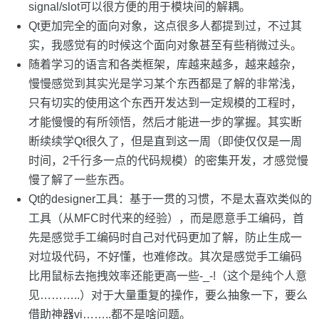
signal/slot可以很方便的用于模块间的解耦。
Qt更加完全的面向对象，这点很多人都提到过，不过其
实，我感觉有的时候这个面向对象甚至有些稍微过头。
随着学习的语言和各类框架，库越来越多，越来越杂，
慢慢感觉到其实光是学习某个东西都是了解的非常浅，
只有切实的使用这个东西开发达到一定规模的工程时，
才能慢慢的有所领悟，然后才能进一步的掌握。其实断
断续续学Qt很久了，但是直到这一周（即使仅仅是一周
时间，2千行多一点的代码规模）的密集开发，才感觉慢
慢了解了一些东西。
Qt的designer工具：基于一贯的习惯，不是太喜欢类似的
工具（从MFC时代来的经验），而是愿意手工编码，首
先是感觉手工编码时自己对代码更加了解，防止生成一
对垃圾代码，不好懂，也难修改。其次是感觉手工编码
比用鼠标去拖拽效率还能更高一些-_-!（这个是纯个人意
见………..）对于大量重复的操作，要么抽象一下，要么
借助神器vi……..都不是啥问题。