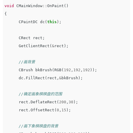
void
CMainWindow
::
OnPaint
()
{
CPaintDC
dc
(
this
);
CRect
rect
;
GetClientRect
(
&
rect
);
//画背景
CBrush
bkBrush
(
RGB
(
192
,
192
,
192
));
dc
.
FillRect
(
rect
,
&
bkBrush
);
//确定画象棋棋盘的范围
rect
.
DeflateRect
(
200
,
30
);
rect
.
OffsetRect
(
0
,
15
);
//画下象棋棋盘的背景