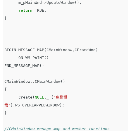
m_pMainWnd
->
UpdateWindow
();
return
TRUE
;
}
BEGIN_MESSAGE_MAP
(
CMainWindow
,
CFrameWnd
)
ON_WM_PAINT
()
END_MESSAGE_MAP
()
CMainWindow
::
CMainWindow
()
{
Create
(
NULL
,
_T
(
"象棋棋
盘"
),
WS_OVERLAPPEDWINDOW
);
}
//CMainWindow mesage map and member functions