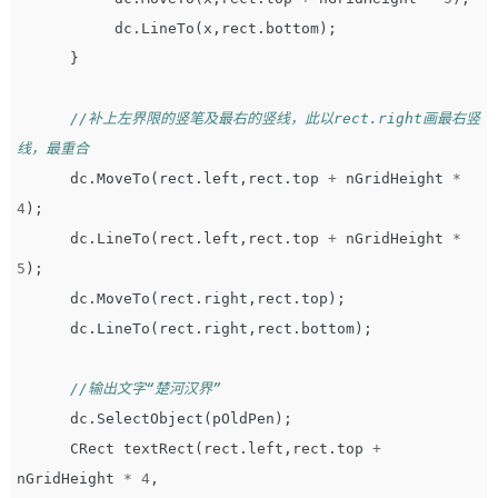
dc
.
LineTo
(
x
,
rect
.
bottom
);
}
//补上左界限的竖笔及最右的竖线，此以rect.right画最右竖
线，最重合
dc
.
MoveTo
(
rect
.
left
,
rect
.
top
+
nGridHeight
*
4
);
dc
.
LineTo
(
rect
.
left
,
rect
.
top
+
nGridHeight
*
5
);
dc
.
MoveTo
(
rect
.
right
,
rect
.
top
);
dc
.
LineTo
(
rect
.
right
,
rect
.
bottom
);
//输出文字“楚河汉界”
dc
.
SelectObject
(
pOldPen
);
CRect
textRect
(
rect
.
left
,
rect
.
top
+
nGridHeight
*
4
,