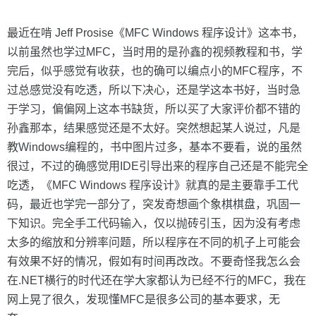
最近在啃 Jeff Prosise《MFC Windows 程序设计》这本书，
以前虽然也学过MFC，当时用的是孙鑫的视频教程和书，学
完后，似乎感觉有收获，也的确可以编点小的MFC程序，不
过总感觉没有吃透，所以下决心，还是学这本书好，当时急
于学习，偏偏网上这本书缺货，所以买了大家评价都不错的
孙鑫那本，结果感觉还是不太好。突然想起某人说过，凡是
教Windows编程的，书中图片过多，基本不要看，说的虽然
很过，不过的确感觉用IDE引导出来的程序自己还是不能完全
吃透，《MFC Windows 程序设计》就真的是主要靠手工代
码，最近也学完一部分了，突发奇想画个象棋棋盘，巩固一
下知识。完全手工代码输入，仅以抛砖引玉，因为没有考虑
太多的缩放和分辨率问题，所以程序在不同的机子上可能会
有效果不好的情况，假如有时间再改改。不要奇怪我怎么会
在.NET横行的时代还在学大家都认为已经不行的MFC，我在
网上晃了很久，发现懂MFC是很多公司的基本要求，无