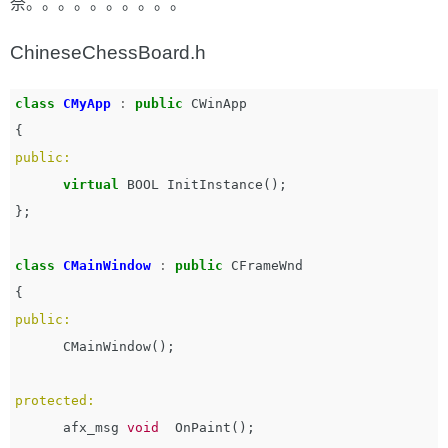
奈。。。。。。。。。。
ChineseChessBoard.h
class
CMyApp
:
public
CWinApp
{
public:
virtual
BOOL
InitInstance
();
};
class
CMainWindow
:
public
CFrameWnd
{
public:
CMainWindow
();
protected:
afx_msg
void
OnPaint
();