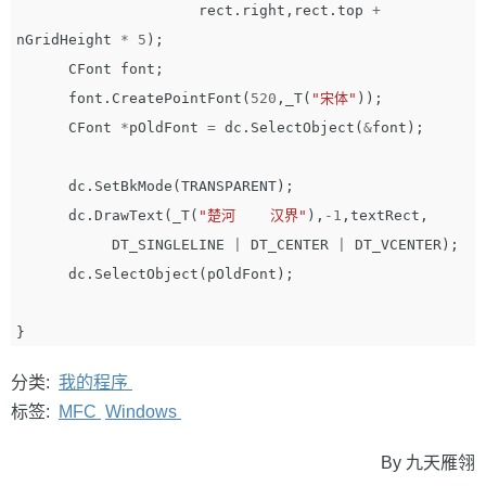
rect
.
right
,
rect
.
top
+
nGridHeight
*
5
);
CFont
font
;
font
.
CreatePointFont
(
520
,
_T
(
"宋体"
));
CFont
*
pOldFont
=
dc
.
SelectObject
(
&
font
);
dc
.
SetBkMode
(
TRANSPARENT
);
dc
.
DrawText
(
_T
(
"楚河    汉界"
),
-
1
,
textRect
,
DT_SINGLELINE
|
DT_CENTER
|
DT_VCENTER
);
dc
.
SelectObject
(
pOldFont
);
}
分类:
我的程序
标签:
MFC
Windows
By 九天雁翎