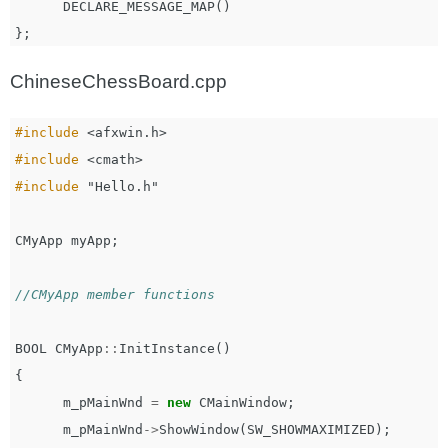
DECLARE_MESSAGE_MAP
()
};
ChineseChessBoard.cpp
#include
<afxwin.h>
#include
<cmath>
#include
"Hello.h"
CMyApp
myApp
;
//CMyApp member functions
BOOL
CMyApp
::
InitInstance
()
{
m_pMainWnd
=
new
CMainWindow
;
m_pMainWnd
->
ShowWindow
(
SW_SHOWMAXIMIZED
);