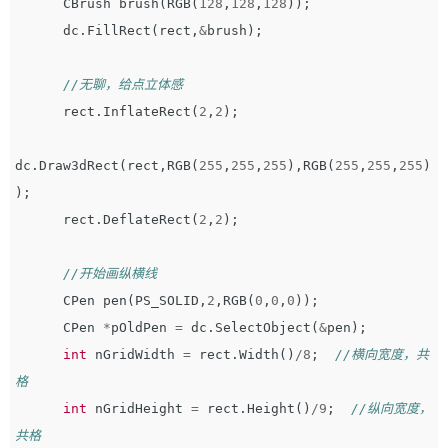
CBrush
brush
(
RGB
(
128
,
128
,
128
));
dc
.
FillRect
(
rect
,
&
brush
);
//无聊，给点立体感
rect
.
InflateRect
(
2
,
2
);
dc
.
Draw3dRect
(
rect
,
RGB
(
255
,
255
,
255
),
RGB
(
255
,
255
,
255
)
);
rect
.
DeflateRect
(
2
,
2
);
//开始画纵横线
CPen
pen
(
PS_SOLID
,
2
,
RGB
(
0
,
0
,
0
));
CPen
*
pOldPen
=
dc
.
SelectObject
(
&
pen
);
int
nGridWidth
=
rect
.
Width
()
/
8
;
//横向宽度，共
格
int
nGridHeight
=
rect
.
Height
()
/
9
;
//纵向宽度，
共格