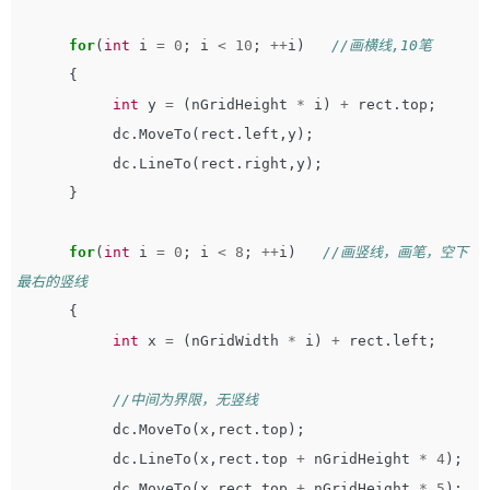
for
(
int
i
=
0
;
i
<
10
;
++
i
)
//画横线,10笔
{
int
y
=
(
nGridHeight
*
i
)
+
rect
.
top
;
dc
.
MoveTo
(
rect
.
left
,
y
);
dc
.
LineTo
(
rect
.
right
,
y
);
}
for
(
int
i
=
0
;
i
<
8
;
++
i
)
//画竖线，画笔，空下
最右的竖线
{
int
x
=
(
nGridWidth
*
i
)
+
rect
.
left
;
//中间为界限，无竖线
dc
.
MoveTo
(
x
,
rect
.
top
);
dc
.
LineTo
(
x
,
rect
.
top
+
nGridHeight
*
4
);
dc
.
MoveTo
(
x
,
rect
.
top
+
nGridHeight
*
5
);