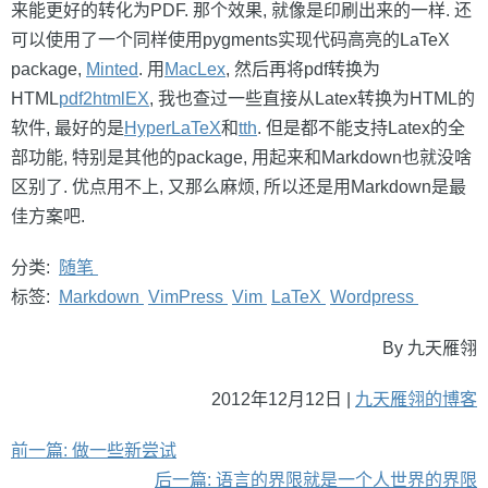
来能更好的转化为PDF. 那个效果, 就像是印刷出来的一样. 还
可以使用了一个同样使用pygments实现代码高亮的LaTeX
package,
Minted
. 用
MacLex
, 然后再将pdf转换为
HTML
pdf2htmlEX
, 我也查过一些直接从Latex转换为HTML的
软件, 最好的是
HyperLaTeX
和
tth
. 但是都不能支持Latex的全
部功能, 特别是其他的package, 用起来和Markdown也就没啥
区别了. 优点用不上, 又那么麻烦, 所以还是用Markdown是最
佳方案吧.
分类:
随笔
标签:
Markdown
VimPress
Vim
LaTeX
Wordpress
By 九天雁翎
2012年12月12日 |
九天雁翎的博客
前一篇: 做一些新尝试
后一篇: 语言的界限就是一个人世界的界限