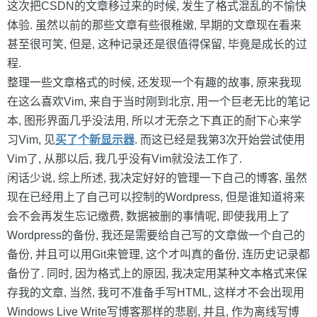
这次把CSDN的文章移过来的时候, 发生了格式混乱的不愉快
体验. 虽然以前的那些文章有些很稚嫩, 早期的文章现在看来
甚至很可笑, 但是, 这种记录还是很值得保留, 毕竟是成长的过
程.
整理一些文章格式的时候, 还发现一个有趣的故事, 原来我现
在这么喜欢Vim, 来自于当时刚到北京, 用一个巨老无比的笔记
本, 图形界面几乎没法用, 所以才无奈之下真正的耐下心来学
习Vim, 见
买了个新显示器
. 而这已经是我第3次开始尝试使用
Vim了, 从那以后, 我几乎没有Vim就没法工作了.
闲话少说, 综上所述, 我决定好好的管理一下自己的博客, 虽然
现在已经用上了自己可以控制的Wordpress, 但是谁知道将来
会不会再发生忘记缴费, 数据被删的事情呢, 即使我用上了
Wordpress的备份, 我还是需要给自己写的文章做一个自己的
备份, 并且可以用Git来管理, 这个才叫真的备份, 连历史记录都
备份了. 同时, 因为格式上的原因, 我决定用某种文本格式来保
存我的文章, 当然, 我可不准备手写HTML, 这样才不会出现用
Windows Live Write写博客那样的悲剧, 并且, 作为离线写博