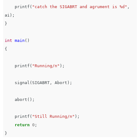
printf
(
"catch the SIGABRT and agrument is %d"
,
ai
);
}
int
main
()
{
printf
(
"Running/n"
);
signal
(
SIGABRT
,
Abort
);
abort
();
printf
(
"Still Running/n"
);
return
0
;
}