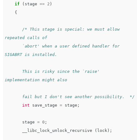
if
(
stage
==
2
)
{
/* This stage is special: we must allow 
repeated calls of

       `abort' when a user defined handler for 
SIGABRT is installed.

       This is risky since the `raise' 
implementation might also

       fail but I don't see another possibility.  */
int
save_stage
=
stage
;
stage
=
0
;
__libc_lock_unlock_recursive
(
lock
);