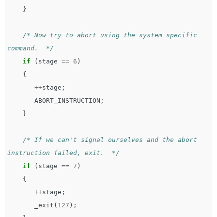
}
/* Now try to abort using the system specific 
command.  */
if
(
stage
==
6
)
{
++
stage
;
ABORT_INSTRUCTION
;
}
/* If we can't signal ourselves and the abort 
instruction failed, exit.  */
if
(
stage
==
7
)
{
++
stage
;
_exit
(
127
);