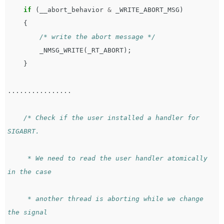
if
(
__abort_behavior
&
_WRITE_ABORT_MSG
)
{
/* write the abort message */
_NMSG_WRITE
(
_RT_ABORT
);
}
................
/* Check if the user installed a handler for 
SIGABRT.

     * We need to read the user handler atomically 
in the case

     * another thread is aborting while we change 
the signal
