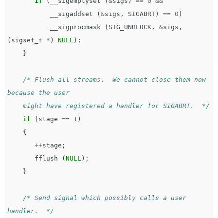
if
(
__sigemptyset
(
&
sigs
)
==
0
&&
__sigaddset
(
&
sigs
,
SIGABRT
)
==
0
)
__sigprocmask
(
SIG_UNBLOCK
,
&
sigs
,
(
sigset_t
*
)
NULL
);
}
/* Flush all streams.  We cannot close them now 
because the user

    might have registered a handler for SIGABRT.  */
if
(
stage
==
1
)
{
++
stage
;
fflush
(
NULL
);
}
/* Send signal which possibly calls a user 
handler.  */