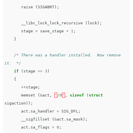
raise
(
SIGABRT
);
__libc_lock_lock_recursive
(
lock
);
stage
=
save_stage
+
1
;
}
/* There was a handler installed.  Now remove 
it.  */
if
(
stage
==
3
)
{
++
stage
;
memset
(
&
act
,
'
/
0
'
,
sizeof
(
struct
sigaction
));
act
.
sa_handler
=
SIG_DFL
;
__sigfillset
(
&
act
.
sa_mask
);
act
.
sa_flags
=
0
;