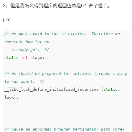
3，但是我怎么得到程序的返回值总是0？奇了怪了。
gcc:
/* We must avoid to run in circles.  Therefore we 
remember how far we

   already got.  */
static
int
stage
;
/* We should be prepared for multiple threads trying 
to run abort.  */
__libc_lock_define_initialized_recursive
(
static
,
lock
);
/* Cause an abnormal program termination with core-