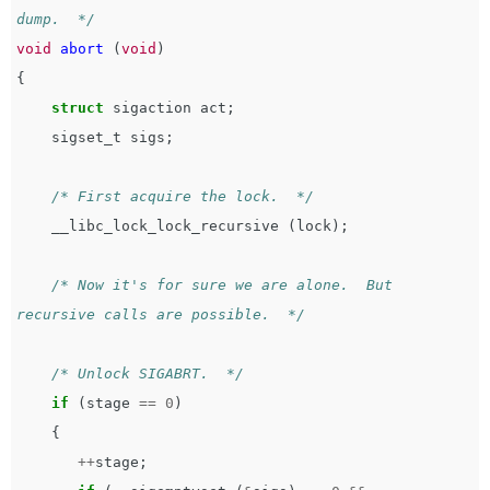
dump.  */
void
abort
(
void
)
{
struct
sigaction
act
;
sigset_t
sigs
;
/* First acquire the lock.  */
__libc_lock_lock_recursive
(
lock
);
/* Now it's for sure we are alone.  But 
recursive calls are possible.  */
/* Unlock SIGABRT.  */
if
(
stage
==
0
)
{
++
stage
;