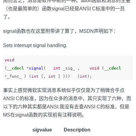
简而言之，消息是软件中断的一种。abort函数和消息的主要
（也是最简单的）函数signal已经是ANSI C标准中的一员
了。
signal函数也在这里附带讲了算了，MSDN声明如下：
Sets interrupt signal handling.
void
(
__cdecl
*
signal
(
int
_sig_
,
void
(
__cdecl
*
_func_
)
(
int
[,
int
]
)))
(
int
);
事实上感觉微软实现消息系统似乎仅仅是为了稍微合乎点
ANSI C的标准，因为在众多的消息中，其只实现了六种，而
以下的六种其实都是ANSI.我没有去查ANSI C的标准，但是
MS在signal函数的实现前有注释说明。
sig
value
Description