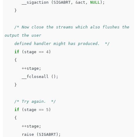
__sigaction
(
SIGABRT
,
&
act
,
NULL
);
}
/* Now close the streams which also flushes the 
output the user

    defined handler might has produced.  */
if
(
stage
==
4
)
{
++
stage
;
__fcloseall
();
}
/* Try again.  */
if
(
stage
==
5
)
{
++
stage
;
raise
(
SIGABRT
);