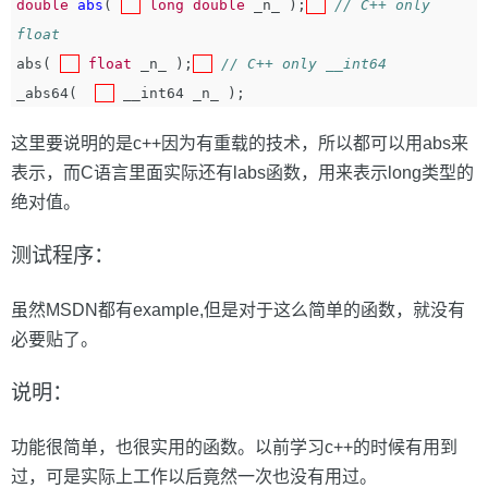
double
abs
(
long
double
_n_
);
// C++ only 
float
abs
(
float
_n_
);
// C++ only __int64
_abs64
(
__int64
_n_
);
这里要说明的是c++因为有重载的技术，所以都可以用abs来
表示，而C语言里面实际还有labs函数，用来表示long类型的
绝对值。
测试程序：
虽然MSDN都有example,但是对于这么简单的函数，就没有
必要贴了。
说明：
功能很简单，也很实用的函数。以前学习c++的时候有用到
过，可是实际上工作以后竟然一次也没有用过。