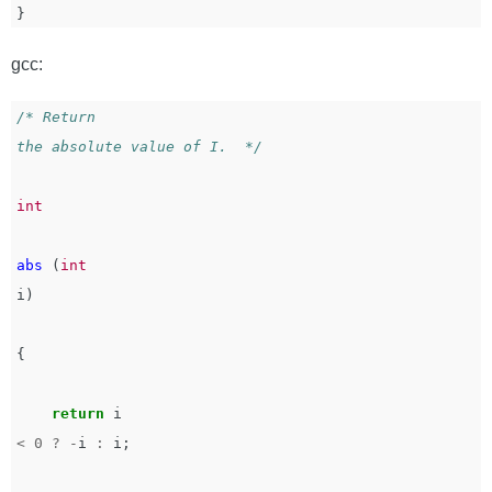
}
gcc:
/* Return

the absolute value of I.  */
int
abs
(
int
i
)
{
return
i
<
0
?
-
i
:
i
;