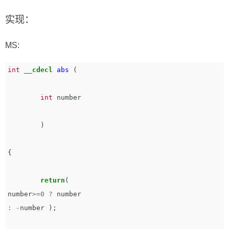
实现：
MS:
int
__cdecl
abs
(
int
number
)
{
return
(
number
>=
0
?
number
:
-
number
);