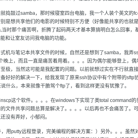
就捣鼓过samba，那时候寝室四台电脑，我一个人装个英文的f
特别是想共享他们的电影的时候特别不方便（好像能共享的也就
ba,当时那个痛苦啊，折腾了起码两天才基本算搞明白怎么回事，
件的功能和让室友访问我电脑的功能。
式机与笔记本共享文件的时候，自然还是想到了samba，我弄s
了2个晚上，而且一直是痛苦着用着。。。。因为偶尔能够登上，偶
至极，当然这可能是我配置的问题。以前就想过实在不行就直接驾
备好好的解决一下，给我发现了原来ssh协议中有个附带的sftp
那还说什么，本来就像干脆驾个ftp了，看到这样更没有犹豫了。
scp这个软件。。。。在windows下实现了类total comman
的文件共享问题总算是解决了。。。。以后再也不会痛苦了。可
直还没有弄好，小郁闷。
输文件，用putty远程登录，完美编程的解决方案：）另外。。。虽