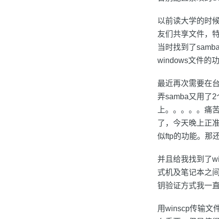
以前读大学的时候
友们共享文件，
当时找到了sam
windows文
最近再次需要在台
弄samba又用
上。。。。。痛苦
了，今天晚上正准
似ftp的功能。
并且给我找到了win
式机及笔记本之间
钥验证方式我一
用winscp传