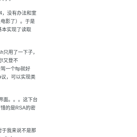
c4，没有办法和室
是电影了）。于是
基本实现了读取
sh只用了一下子，
尔又登不
一个ftp就好
协议，可以实现类
d的界面。。。这下台
惜的是RSA的密
然对于我来说不是那