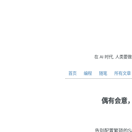
在 AI 时代, 人类要
首页
编程
随笔
所有文章
偶有会意，
告别配置繁琐的S