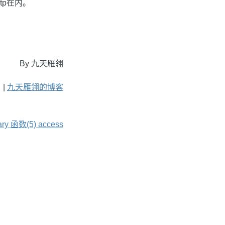
tp在内。
By 九天雁翎
 |
九天雁翎的博客
y 函数(5) access