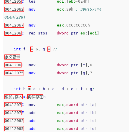
0041205
C
lea
edi
,[
ebp
-
0E4h
]
00412062
mov
ecx
,
39h
; 39H(57)*4 = 
0E4H(228)
00412067
mov
eax
,
0CCCCCCCCh
0041206
C
rep
stos
dword
ptr
es
:[
edi
]
int
f
=
6
,
g
=
7
;
定义变量
0041206
E
mov
dword
ptr
[
f
],
6
00412075
mov
dword
ptr
[
g
],
7
int
h
=
a
+
b
+
c
+
d
+
e
+
f
+
g
;
相加,存入
a
,
再保存在
h
0041207
C
mov
eax
,
dword
ptr
[
a
]
0041207
F
add
eax
,
dword
ptr
[
b
]
00412082
add
eax
,
dword
ptr
[
c
]
00412085
add
eax
,
dword
ptr
[
d
]