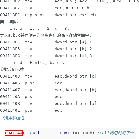
004113E2  mov         ecx,3Ch ; ecx = 3C(60),3C*4 = 0F0h
004113E7  mov         eax,0CCCCCCCCh

004113EC  rep stos    dword ptr es:[edi]

同上理解.

    int a = 1, b = 2, c = 3;

定义a,b,c并存储在为函数留出的临时存储空间中.

004113EE  mov         dword ptr [a],1

004113F5  mov         dword ptr [b],2

004113FC  mov         dword ptr [c],3

    int d = Fun1(a, b, c);

参数反向入栈

00411403  mov         eax,dword ptr [c]

00411406  push        eax

00411407  mov         ecx,dword ptr [b]

0041140A  push        ecx

0041140B  mov         edx,dword ptr [a]

调用Fun1
0041140
F
call
Fun1
(
4111DBh
)
;Call调用时将下一