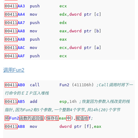
00411
AA3
push
ecx
00411
AA4
mov
edx
,
dword
ptr
[
c
]
00411
AA7
push
edx
00411
AA8
mov
eax
,
dword
ptr
[
b
]
00411
AAB
push
eax
00411
AAC
mov
ecx
,
dword
ptr
[
a
]
00411
AAF
push
ecx
调用Fun2
00411
AB0
call
Fun2
(
4111D6h
)
;Call调用时将下一
行命令的ＥＩＰ压入堆栈
00411
AB5
add
esp
,
14h
;恢复因为参数入栈改变的栈
指针,因为Fun2有5个参数,一个整数4个字节,共14h(20)个字节
将
Fun2
函数的返回值
(
保存在
eax
中
),
赋值给
f
;
00411
AB8
mov
dword
ptr
[
f
],
eax