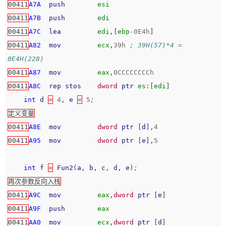
00411
A7A
push
esi
00411
A7B
push
edi
00411
A7C
lea
edi
,[
ebp
-
0E4h
]
00411
A82
mov
ecx
,
39h
; 39H(57)*4 = 
0E4H(228)
00411
A87
mov
eax
,
0CCCCCCCCh
00411
A8C
rep
stos
dword
ptr
es
:[
edi
]
int
d
=
4
,
e
=
5
;
定义变量
00411
A8E
mov
dword
ptr
[
d
],
4
00411
A95
mov
dword
ptr
[
e
],
5
int
f
=
Fun2
(
a
,
b
,
c
,
d
,
e
)
;
再次参数反向入栈
00411
A9C
mov
eax
,
dword
ptr
[
e
]
00411
A9F
push
eax
00411
AA0
mov
ecx
,
dword
ptr
[
d
]