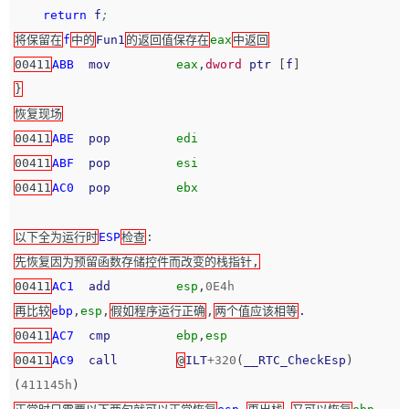
return
f
;
将保留在
f
中的
Fun1
的返回值保存在
eax
中返回
00411
ABB
mov
eax
,
dword
ptr
[
f
]
}
恢复现场
00411
ABE
pop
edi
00411
ABF
pop
esi
00411
AC0
pop
ebx
以下全为运行时
ESP
检查
:
先恢复因为预留函数存储控件而改变的栈指针,
00411
AC1
add
esp
,
0E4h
再比较
ebp
,
esp
,
假如程序运行正确
,
两个值应该相等
.
00411
AC7
cmp
ebp
,
esp
00411
AC9
call
@
ILT
+
320
(
__RTC_CheckEsp
)
(
411145h
)