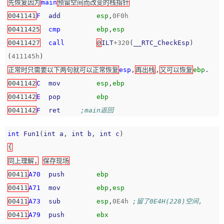
先恢复因为
main
预留空间而改变的栈指针
0041141
F
add
esp
,
0F0h
00411425
cmp
ebp
,
esp
00411427
call
@
ILT
+
320
(
__RTC_CheckEsp
)
(
411145h
)
正常时只需要以下两句就可以正常恢复
esp
,
再出栈
,
又可以恢复
ebp
.
0041142
C
mov
esp
,
ebp
0041142
E
pop
ebp
0041142
F
ret
;main返回
int
Fun1
(
int
a
,
int
b
,
int
c
)
{
同上理解,
保存现场
00411
A70
push
ebp
00411
A71
mov
ebp
,
esp
00411
A73
sub
esp
,
0E4h
;留了0E4H(228)空间,
00411
A79
push
ebx