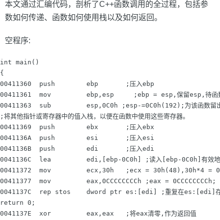
本文通过汇编代码，剖析了C++函数调用的全过程，包括参
数如何传递、函数如何使用栈以及如何返回。
空程序:
int main()

{

00411360  push        ebp       ;压入ebp

00411361  mov         ebp,esp     ;ebp = esp,保留
00411363  sub         esp,0C0h ;esp-=0C0h(192);为该函
;将其他指针或寄存器中的值入栈，以便在函数中使用这些寄存器。

00411369  push        ebx       ;压入ebx

0041136A  push        esi       ;压入esi

0041136B  push        edi       ;压入edi

0041136C  lea         edi,[ebp-0C0h] ;读入[ebp-0C
00411372  mov         ecx,30h   ;ecx = 30h(48),30h*4 = 0
00411377  mov         eax,0CCCCCCCCh ;eax = 0CCCCCCCCh;

0041137C  rep stos    dword ptr es:[edi] ;重复在es:
return 0;

0041137E  xor         eax,eax   ;将eax清零,作为返回值
