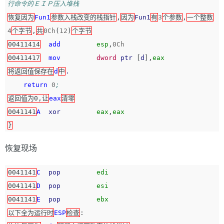
行命令的ＥＩＰ压入堆栈
恢复因为
Fun1
参数入栈改变的栈指针
,
因为
Fun1
有
3
个参数
,
一个整数
4
个字节
,
共
0Ch
(
12
)
个字节
00411414
add
esp
,
0Ch
00411417
mov
dword
ptr
[
d
],
eax
将返回值保存在
d
中
.
return
0
;
返回值为0,让
eax
清零
0041141
A
xor
eax
,
eax
}
恢复现场
0041141
C
pop
edi
0041141
D
pop
esi
0041141
E
pop
ebx
以下全为运行时
ESP
检查
: