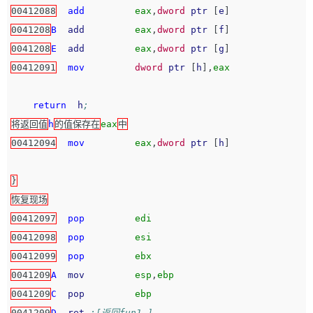
00412088
add
eax
,
dword
ptr
[
e
]
0041208
B
add
eax
,
dword
ptr
[
f
]
0041208
E
add
eax
,
dword
ptr
[
g
]
00412091
mov
dword
ptr
[
h
],
eax
return
h
;
将返回值
h
的值保存在
eax
中
00412094
mov
eax
,
dword
ptr
[
h
]
}
恢复现场
00412097
pop
edi
00412098
pop
esi
00412099
pop
ebx
0041209
A
mov
esp
,
ebp
0041209
C
pop
ebp
0041209
D
ret
;[返回fun1 ]