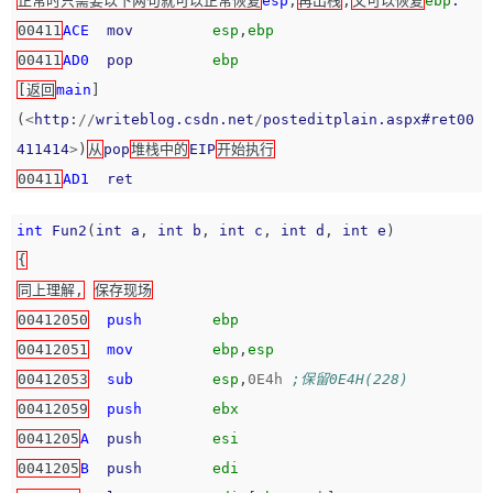
正常时只需要以下两句就可以正常恢复
esp
,
再出栈
,
又可以恢复
ebp
.
00411
ACE
mov
esp
,
ebp
00411
AD0
pop
ebp
[返回
main
]
(
<
http
:
//
writeblog.csdn.net
/
posteditplain.aspx#ret00
411414
>
)
从
pop
堆栈中的
EIP
开始执行
00411
AD1
ret
int
Fun2
(
int
a
,
int
b
,
int
c
,
int
d
,
int
e
)
{
同上理解,
保存现场
00412050
push
ebp
00412051
mov
ebp
,
esp
00412053
sub
esp
,
0E4h
;保留0E4H(228)
00412059
push
ebx
0041205
A
push
esi
0041205
B
push
edi