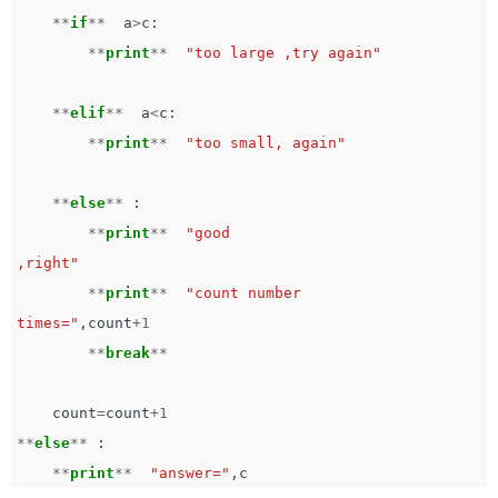
**
if
**
a
>
c
:
**
print
**
"too large ,try again"
**
elif
**
a
<
c
:
**
print
**
"too small, again"
**
else
**
:
**
print
**
"good

,right"
**
print
**
"count number

times="
,
count
+
1
**
break
**
count
=
count
+
1
**
else
**
:
**
print
**
"answer="
,
c