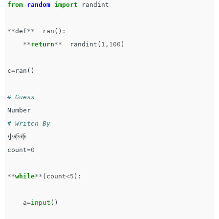
from
random
import
randint
**
def
**
ran
():
**
return
**
randint
(
1
,
100
)
c
=
ran
()
Number
小乖乖
count
=
0
**
while
**
(
count
<
5
):
a
=
input
()