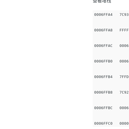
查看堆栈
0006FFA4   7C93
0006FFA8   FFFF
0006FFAC   0006
0006FFB0   0006
0006FFB4   7FFD
0006FFB8   7C92
0006FFBC   0006