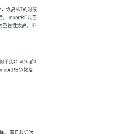
，恢复IAT的时候
ImportREC还
因为重复性太高，不
似乎比OllyDbg的
ortREC(恢复
壳嘛。而且我尝试