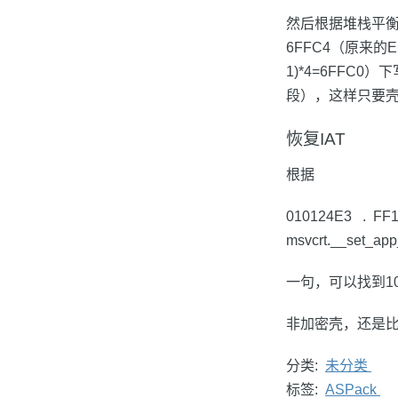
然后根据堆栈平衡
6FFC4（原来的E
1)*4=6FFC
段），这样只要壳
恢复IAT
根据
010124E3 . F
msvcrt.__set_app
一句，可以找到10
非加密壳，还是
分类:
未分类
标签:
ASPack