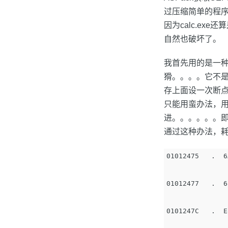
过压缩简单的程序（
因为calc.e
自然也破坏了。
我首先用的是一种
猾。。。。它不
存上面设一次断点
只能用蛮办法，用
进。。。。。。即
通过这种办法，耗时
01012475   .  6
01012477   .  6
0101247C   .  E