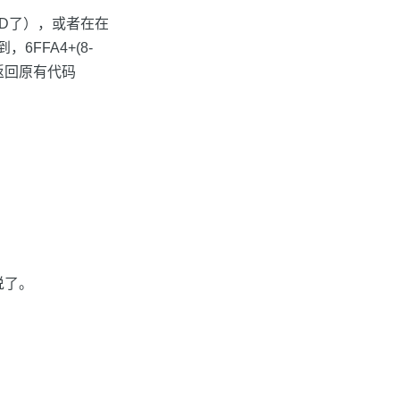
AD了），或者在在
6FFA4+(8-
T返回原有代码
说了。