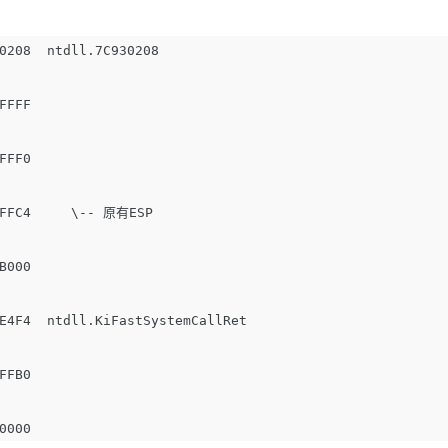
0208  ntdll.7C930208

FFFF

FFF0

FFC4     \-- 原有ESP

B000

E4F4  ntdll.KiFastSystemCallRet

FFB0
