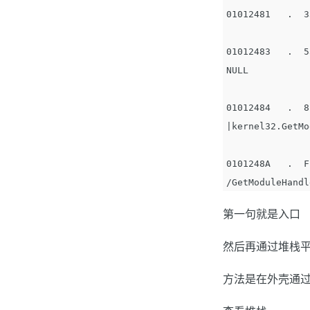
01012481   .  3
01012483   .  5
NULL

01012484   .  8
|kernel32.GetMo
0101248A   .  F
第一句就是入口
然后再通过堆栈平
方法是在外壳通过