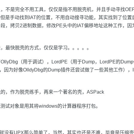
，不是完全不用工具，仅仅是指不用脱壳机，并且手动寻找OEP
EC，但是手动找到IAT的位置，不用自动搜寻功能，其实找到了位置后，
段，拷贝2进制数据，修改PE头中的IAT偏移地址这种工作，
佳，最快脱壳的方式，仅仅是学习。。。。。
lyDbg（用于调试），LordPE（用于Dump，LordPE的Dump
，因为好像OlldyDbg的Dump插件还尝试做了一些其他工作），Imp
的，作为脱壳练手，再来一个著名的壳，ASPack
,测试对象是用其将windows的计算器程序打包。
OEP就没有UPX那么简单了，当然，其实也还是不难，毕竟是压缩