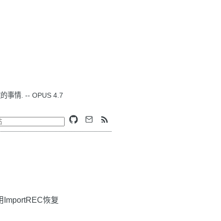
. -- OPUS 4.7
mportREC恢复