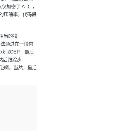
仅仅加密了IAT），
上的压缩率，代码段
相当的狡
办法通过在一段内
获取OEP，最后
，然后跟踪步
无耻啊。当然，最后
。