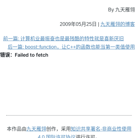
By 九天雁翎
2009年05月25日 |
九天雁翎的博客
前一篇: 计算机业最振奋也是最残酷的特性就是喜新厌旧
后一篇: boost::function，让C++的函数也能当第一类值使用
本作品由
九天雁翎
创作，采用
知识共享署名-非商业性使用
4.0 国际许可协议
进行许可。