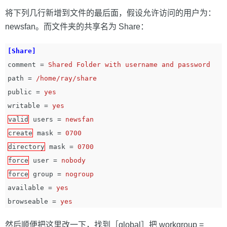
将下列几行新增到文件的最后面，假设允许访问的用户为：
newsfan。而文件夹的共享名为 Share：
[Share]
comment
=
Shared Folder with username and password
path
=
/home/ray/share
public
=
yes
writable
=
yes
valid
users
=
newsfan
create
mask
=
0700
directory
mask
=
0700
force
user
=
nobody
force
group
=
nogroup
available
=
yes
browseable
=
yes
然后顺便把这里改一下，找到［global］把 workgroup =