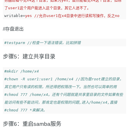
务器后看不见x4这个目录，如果为yes，虽然能看见x4这个目录，但除
了user1这个用户能进入这个目录，其它人进不了。
writable
=
yes //允许user1在x4目录中进行读和写操作，反之no
//存盘退出
#testparm //检查一下语法错误，比如拼错
步骤5：建立共享目录
#mkdir /home/x4
#chown -R user1:user1 /home/x4 //因为是root建立的目录，
其它用户只有读的权限，所还得把权限改一下。当然也可以简单的用
#chmod 777 /home/x4。还有个问题就是共享里目录的文件如果有些
能访问有些不能访问，那肯定也是权限的问题,进入/home/x4,直接
#chmod 777 *来解决。
步骤6：重启samba服务