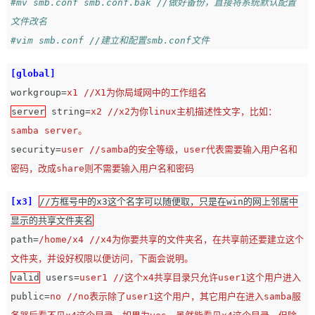
#mv smb.conf smb.conf.bak //做好备份，直接将系统默认配置
文件改名
#vim smb.conf //建立和配置smb.conf文件
[global]
workgroup
=
x1 //X1为你局域网中的工作组名
server
string
=
x2 //x2为你linux主机描述性文字，比如：
samba server。
security
=
user //samba的安全等级，user代表需要输入用户名和
密码，改成share则不需要输入用户名和密码
[x3]
//方框号中的x3这个名字可以随便取，只是在win的网上邻居中
显示的共享文件夹名
path
=
/home/x4 //x4为你要共享的文件夹名，在共享前还要建立这个
文件夹，并设好权限以便访问，下面会说明。
valid
users
=
user1 //这个x4共享目录只允许user1这个用户进入
public
=
no //no表示除了user1这个用户，其它用户在进入samba服