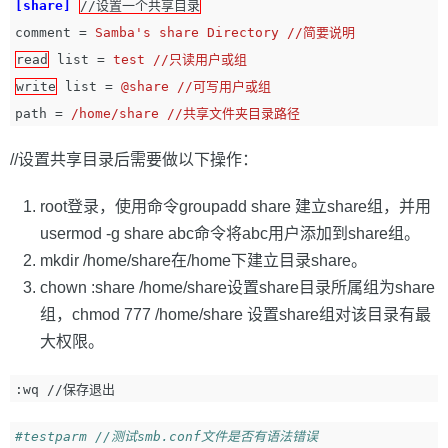
[share]
//设置一个共享目录
comment
=
Samba's share Directory //简要说明
read
list
=
test //只读用户或组
write
list
=
@share //可写用户或组
path
=
/home/share //共享文件夹目录路径
//设置共享目录后需要做以下操作：
root登录，使用命令groupadd share 建立share组，并用
usermod -g share abc命令将abc用户添加到share组。
mkdir /home/share在/home下建立目录share。
chown :share /home/share设置share目录所属组为share
组，chmod 777 /home/share 设置share组对该目录有最
大权限。
#testparm //测试smb.conf文件是否有语法错误