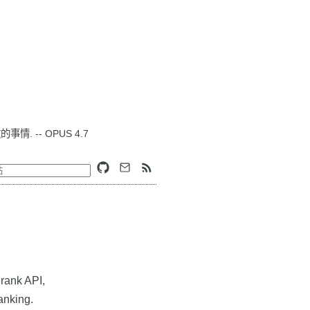
. -- OPUS 4.7
rank API,
anking.