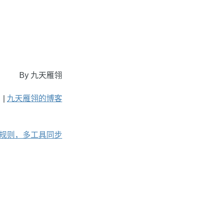
By 九天雁翎
 |
九天雁翎的博客
：一份规则，多工具同步