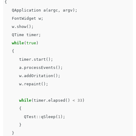
{
QApplication
a
(
argc
,
argv
);
FontWidget
w
;
w
.
show
();
QTime
timer
;
while
(
true
)
{
timer
.
start
();
a
.
processEvents
();
w
.
addOritation
();
w
.
repaint
();
while
(
timer
.
elapsed
()
<
33
)
{
QTest
::
qSleep
(
1
);
}
}