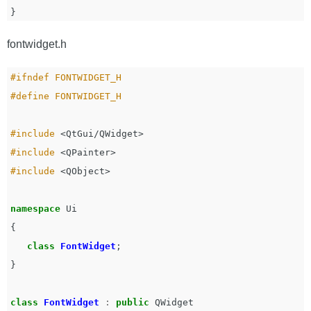
}
fontwidget.h
#ifndef FONTWIDGET_H

#include
<QtGui/QWidget>
#include
<QPainter>
#include
<QObject>
namespace
Ui
{
class
FontWidget
;
}
class
FontWidget
:
public
QWidget