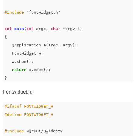
#include
"fontwidget.h"
int
main
(
int
argc
,
char
*
argv
[])
{
QApplication
a
(
argc
,
argv
);
FontWidget
w
;
w
.
show
();
return
a
.
exec
();
}
Fontwidget.h:
#ifndef FONTWIDGET_H

#include
<QtGui/QWidget>