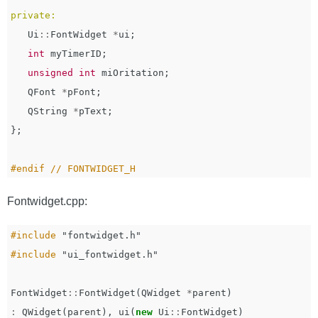
private:
Ui
::
FontWidget
*
ui
;
int
myTimerID
;
unsigned
int
miOritation
;
QFont
*
pFont
;
QString
*
pText
;
};
Fontwidget.cpp:
#include
"fontwidget.h"
#include
"ui_fontwidget.h"
FontWidget
::
FontWidget
(
QWidget
*
parent
)
:
QWidget
(
parent
),
ui
(
new
Ui
::
FontWidget
)