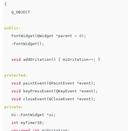
{
Q_OBJECT
public:
FontWidget
(
QWidget
*
parent
=
0
);
~
FontWidget
();
void
addOritation
()
{
miOritation
++
;
}
protected:
void
paintEvent
(
QPaintEvent
*
event
);
void
keyPressEvent
(
QKeyEvent
*
event
);
void
closeEvent
(
QCloseEvent
*
event
);
private:
Ui
::
FontWidget
*
ui
;
int
myTimerID
;
unsigned
int
miOritation
;