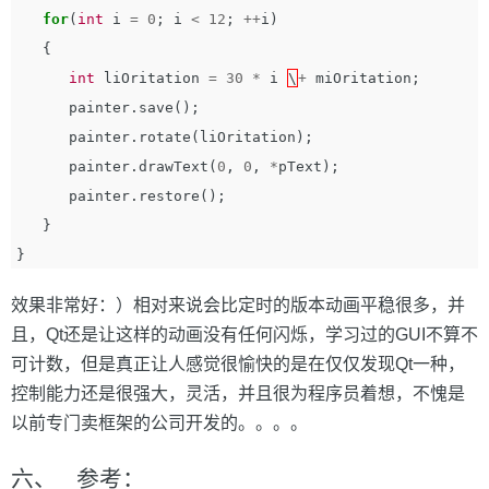
for
(
int
i
=
0
;
i
<
12
;
++
i
)
{
int
liOritation
=
30
*
i
\
+
miOritation
;
painter
.
save
();
painter
.
rotate
(
liOritation
);
painter
.
drawText
(
0
,
0
,
*
pText
);
painter
.
restore
();
}
}
效果非常好：）相对来说会比定时的版本动画平稳很多，并
且，Qt还是让这样的动画没有任何闪烁，学习过的GUI不算不
可计数，但是真正让人感觉很愉快的是在仅仅发现Qt一种，
控制能力还是很强大，灵活，并且很为程序员着想，不愧是
以前专门卖框架的公司开发的。。。。
六、 参考：