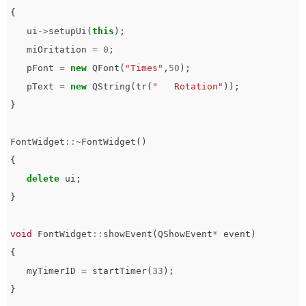
{
ui
->
setupUi
(
this
);
miOritation
=
0
;
pFont
=
new
QFont
(
"Times"
,
50
);
pText
=
new
QString
(
tr
(
"   Rotation"
));
}
FontWidget
::~
FontWidget
()
{
delete
ui
;
}
void
FontWidget
::
showEvent
(
QShowEvent
*
event
)
{
myTimerID
=
startTimer
(
33
);
}