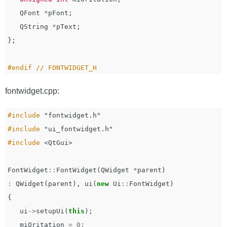
QFont
*
pFont
;
QString
*
pText
;
};
fontwidget.cpp:
#include
"fontwidget.h"
#include
"ui_fontwidget.h"
#include
<QtGui>
FontWidget
::
FontWidget
(
QWidget
*
parent
)
:
QWidget
(
parent
),
ui
(
new
Ui
::
FontWidget
)
{
ui
->
setupUi
(
this
);
miOritation
=
0
;