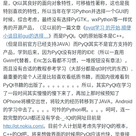
是，Qt以其良好的面向对象特性，可移植性著称，这也是我
特别喜欢的特性，所以当年在学习Python并选择一个GUI的
时候，综合考虑，最终没有选择PyGTK，wxPython等一样优
秀的开源产品，（见以前的一篇文章《
pyqt学习 的开始,顺便
小谈目前gui的选择…
》而是PyQt。Qt的原始版本是C++，
（但是目前官方已经支持JAVA）而PyQt其实不是官方支持的
产品，学到后来，因为PyQt没有好用的IDE（所以一直用
Gvim代替着，Eric怎么看都不习惯，一堆按钮没有章法），
而且没有合适的教程参考学习（大部分都是qt3时代的东西）,
最重要的是个人还是比较喜欢看纸质书籍，而国内很难看到
PyQt书籍的出版了。。。。。。。。所以，其实PyQt在学习
了一段时间其实慢慢的慢下来了，再加上那时候预知了
OPhone将横空出世，将较大的经历转移到了JAVA，Android
的学习中去了。。。。可怜的Python啊。。。。呵呵，连一
款完整的GUI都还没有学会-_-!Qt的网址目前是
http://qt.nokia.com/
。目前个人计划是考虑先学好Qt的根本，
C++的Qt吧，将来想做界面的时候用PyQt应该也快，毕竟接