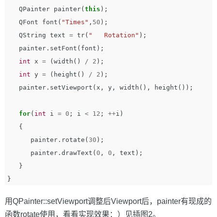
QPainter
painter
(
this
);
QFont
font
(
"Times"
,
50
);
QString
text
=
tr
(
"   Rotation"
);
painter
.
setFont
(
font
);
int
x
=
(
width
()
/
2
);
int
y
=
(
height
()
/
2
);
painter
.
setViewport
(
x
,
y
,
width
(),
height
());
for
(
int
i
=
0
;
i
<
12
;
++
i
)
{
painter
.
rotate
(
30
);
painter
.
drawText
(
0
,
0
,
text
);
}
}
用QPainter::setViewport调整后Viewport后，painter有现成的
函数rotate使用，看看实现效果：）见插图2。