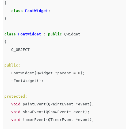
{
class
FontWidget
;
}
class
FontWidget
:
public
QWidget
{
Q_OBJECT
public:
FontWidget
(
QWidget
*
parent
=
0
);
~
FontWidget
();
protected:
void
paintEvent
(
QPaintEvent
*
event
);
void
showEvent
(
QShowEvent
*
event
);
void
timerEvent
(
QTimerEvent
*
event
);