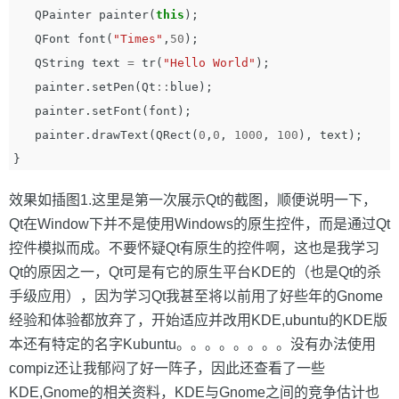
QPainter
painter
(
this
);
QFont
font
(
"Times"
,
50
);
QString
text
=
tr
(
"Hello World"
);
painter
.
setPen
(
Qt
::
blue
);
painter
.
setFont
(
font
);
painter
.
drawText
(
QRect
(
0
,
0
,
1000
,
100
),
text
);
}
效果如插图1.这里是第一次展示Qt的截图，顺便说明一下，
Qt在Window下并不是使用Windows的原生控件，而是通过Qt
控件模拟而成。不要怀疑Qt有原生的控件啊，这也是我学习
Qt的原因之一，Qt可是有它的原生平台KDE的（也是Qt的杀
手级应用），因为学习Qt我甚至将以前用了好些年的Gnome
经验和体验都放弃了，开始适应并改用KDE,ubuntu的KDE版
本还有特定的名字Kubuntu。。。。。。。。没有办法使用
compiz还让我郁闷了好一阵子，因此还查看了一些
KDE,Gnome的相关资料，KDE与Gnome之间的竞争估计也