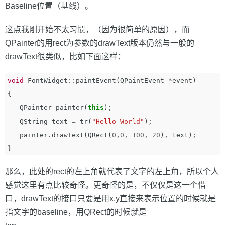
Baseline位置（基线）。
这点我刚开始不太习惯，（因为很简单的原因），而
QPainter的用rect为参数的drawText版本仍然与一般的
drawText很类似，比如下面这样：
void
FontWidget
::
paintEvent
(
QPaintEvent
*
event
)
{
QPainter
painter
(
this
);
QString
text
=
tr
(
"Hello World"
);
painter
.
drawText
(
QRect
(
0
,
0
,
100
,
20
),
text
);
}
那么，此处的rect的左上角就代表了文字的左上角，所以个人
感觉这里有点比较奇怪。更奇怪的是，不仅仅是这一个借
口，drawText的接口只要是用x,y直接来表示位置的时候就是
指文字的baseline，用QRect的时候就是