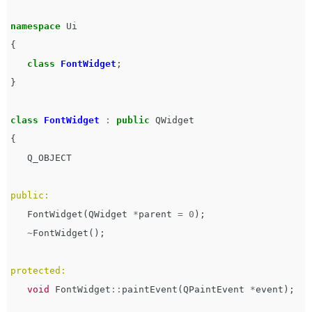
namespace
Ui
{
class
FontWidget
;
}
class
FontWidget
:
public
QWidget
{
Q_OBJECT
public:
FontWidget
(
QWidget
*
parent
=
0
);
~
FontWidget
();
protected:
void
FontWidget
::
paintEvent
(
QPaintEvent
*
event
);