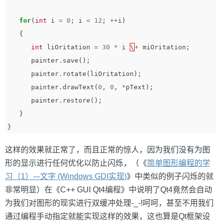
for
(
int
i
=
0
;
i
<
12
;
++
i
)
{
int
liOritation
=
30
*
i
\
+
miOritation
;
painter
.
save
();
painter
.
rotate
(
liOritation
);
painter
.
drawText
(
0
,
0
,
*
pText
);
painter
.
restore
();
}
}
这样的效果就正常了，而且正常的惊人，因为我们没有为图
形的显示进行任何优化以防止闪烁，（《
简单图形编程的学
习（1）-–文字 (Windows GDI实现)
》中类似的例子闪烁的就
非常明显）在《C++ GUI Qt4编程》中说明了Qt4竟然会自动
为我们对图形的现实进行双缓冲处理-_-!呵呵，甚至不用我们
通过编程手动指定就能实现这样的效果，这也算是Qt框架设