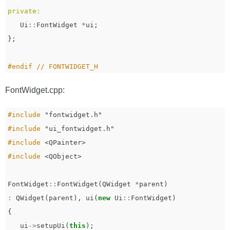
private:
Ui
::
FontWidget
*
ui
;
};
FontWidget.cpp:
#include
"fontwidget.h"
#include
"ui_fontwidget.h"
#include
<QPainter>
#include
<QObject>
FontWidget
::
FontWidget
(
QWidget
*
parent
)
:
QWidget
(
parent
),
ui
(
new
Ui
::
FontWidget
)
{
ui
->
setupUi
(
this
);