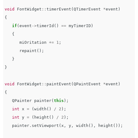
void
FontWidget
::
timerEvent
(
QTimerEvent
*
event
)
{
if
(
event
->
timerId
()
==
myTimerID
)
{
miOritation
+=
1
;
repaint
();
}
}
void
FontWidget
::
paintEvent
(
QPaintEvent
*
event
)
{
QPainter
painter
(
this
);
int
x
=
(
width
()
/
2
);
int
y
=
(
height
()
/
2
);
painter
.
setViewport
(
x
,
y
,
width
(),
height
());