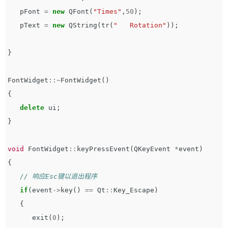
pFont
=
new
QFont
(
"Times"
,
50
);
pText
=
new
QString
(
tr
(
"   Rotation"
));
}
FontWidget
::~
FontWidget
()
{
delete
ui
;
}
void
FontWidget
::
keyPressEvent
(
QKeyEvent
*
event
)
{
// 响应Esc键以退出程序
if
(
event
->
key
()
==
Qt
::
Key_Escape
)
{
exit
(
0
);