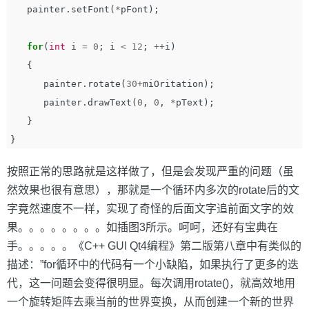
painter
.
setFont
(
*
pFont
);
for
(
int
i
=
0
;
i
<
12
;
++
i
)
{
painter
.
rotate
(
30
+
miOritation
);
painter
.
drawText
(
0
,
0
,
*
pText
);
}
}
按照正常的思路就是这样做了，但是会发现严重的问题（虽
然效果也很有意思），那就是一个循环内多次的rotate后的文
字竟然速度不一样，实现了奇怪的后面文字追前面文字的效
果。。。。。。。。如插图3所示。呵呵，还好有宝典在
手。。。。。《C++ GUI Qt4编程》第二版第八章中有类似的
描述：”for循环中的代码有一个小缺陷，如果执行了更多的迭
代，这一问题会变得很明显。每次调用rotate()，就高效地用
一个旋转矩阵去乘当前的世界变换，从而创建一个新的世界