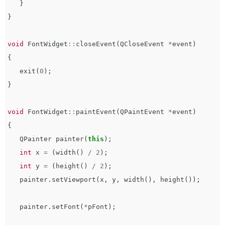
}
}
void
FontWidget
::
closeEvent
(
QCloseEvent
*
event
)
{
exit
(
0
);
}
void
FontWidget
::
paintEvent
(
QPaintEvent
*
event
)
{
QPainter
painter
(
this
);
int
x
=
(
width
()
/
2
);
int
y
=
(
height
()
/
2
);
painter
.
setViewport
(
x
,
y
,
width
(),
height
());
painter
.
setFont
(
*
pFont
);