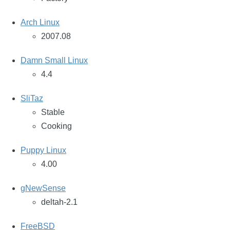
Arch Linux
2007.08
Damn Small Linux
4.4
SliTaz
Stable
Cooking
Puppy Linux
4.00
gNewSense
deltah-2.1
FreeBSD